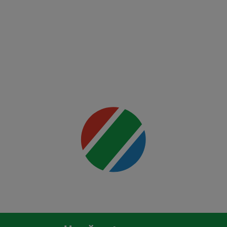
Night:
Ankalaev
vs
Rountree
Jr.
Mai multe
detalii
00:00