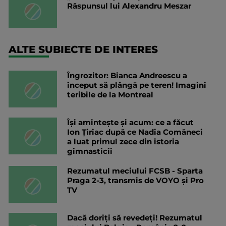
Răspunsul lui Alexandru Meszar
ALTE SUBIECTE DE INTERES
Îngrozitor: Bianca Andreescu a
început să plângă pe teren! Imagini
teribile de la Montreal
Își amintește și acum: ce a făcut
Ion Țiriac după ce Nadia Comăneci
a luat primul zece din istoria
gimnasticii
Rezumatul meciului FCSB - Sparta
Praga 2-3, transmis de VOYO și Pro
TV
Dacă doriți să revedeți! Rezumatul