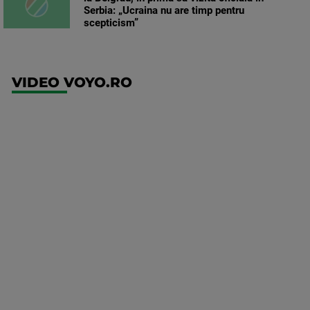
Serbia: „Ucraina nu are timp pentru
scepticism”
VIDEO VOYO.RO
UFC
(RO)
UFC
Fight
Night:
Gamrot
vs
Salkilld