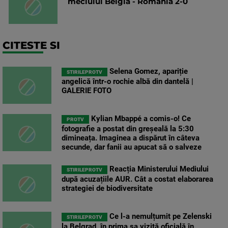
meciului Belgia - România 2-0
CITESTE SI
Selena Gomez, apariție
STIRILEPROTV
angelică într-o rochie albă din dantelă |
GALERIE FOTO
Kylian Mbappé a comis-o! Ce
PROTV
fotografie a postat din greșeală la 5:30
dimineața. Imaginea a dispărut în câteva
secunde, dar fanii au apucat să o salveze
Reacția Ministerului Mediului
STIRILEPROTV
după acuzațiile AUR. Cât a costat elaborarea
strategiei de biodiversitate
Ce l-a nemulțumit pe Zelenski
STIRILEPROTV
la Belgrad, în prima sa vizită oficială în