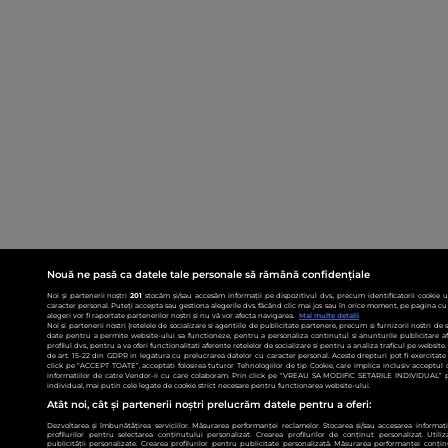
Nouă ne pasă ca datele tale personale să rămână confidențiale
Noi și partenerii noștri
201
stocăm și/sau accesăm informații pe dispozitivul dvs., precum identificatorii cookie 
caracter personal. Puteți accepta sau gestiona alegerile dvs. făcând clic mai jos sau în orice moment, pe pagina cu 
alegeri vor fi raportate partenerilor noștri și nu vă vor afecta navigarea.
Mai multe detalii
Noi si partenerii nostri (retelele de socializare si agentiile de publicitate partenere, precum si furnizorii nostri de
date pentru a permite website-ului sa functioneze, pentru a personaliza continutul si anunturile publicitare afis
profilul dvs., pentru a va oferi functionalitati aferente retelelor de socializare si pentru a analiza traficul pe websit
de art. 15-22 din GDPR in legatura cu prelucrarea datelor cu caracter personal. Aceste drepturi pot fi exercitat
click pe “ACCEPT TOATE”, acceptati folosirea tuturor Tehnologiilor de tip Cookie, care implica inclusiv acceptul d
informatiilor de catre Vendor-ii cu care colaboram. Prin click pe “VREAU SA MODIFIC SETARILE INDIVIDUAL” p
individual, mai putin cele legate de cookie strict necesare pentru functionarea website-ului.
Atât noi, cât și partenerii noștri prelucrăm datele pentru a oferi:
Dezvoltarea și îmbunătățirea serviciilor. Măsurarea performanței reclamelor. Stocarea și/sau accesarea informații
profilurilor pentru selectarea conținutului personalizat. Crearea profilurilor de conținut personalizat. Utiliz
publicității personalizate. Crearea profilurilor pentru publicitate personalizată. Măsurarea performanței conțin