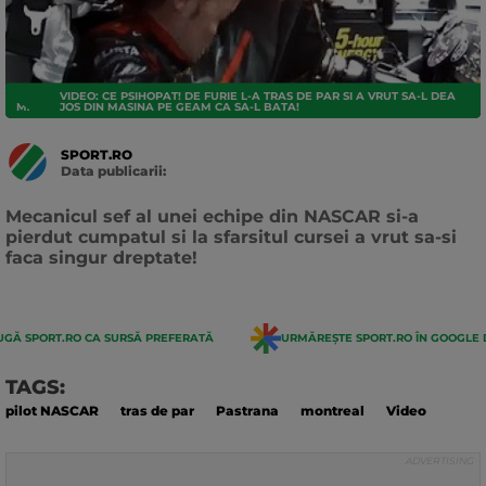
VIDEO: CE PSIHOPAT! DE FURIE L-A TRAS DE PAR SI A VRUT SA-L DEA
MASINI
JOS DIN MASINA PE GEAM CA SA-L BATA!
SPORT.RO
Data publicarii:
Data
actualizarii:
Mecanicul sef al unei echipe din NASCAR si-a
pierdut cumpatul si la sfarsitul cursei a vrut sa-si
faca singur dreptate!
GĂ SPORT.RO CA SURSĂ PREFERATĂ
URMĂREȘTE SPORT.RO ÎN GOOGLE 
TAGS:
pilot NASCAR
tras de par
Pastrana
montreal
Video