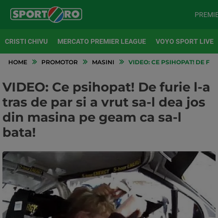
PREMI
CRISTI CHIVU
MERCATO PREMIER LEAGUE
VOYO SPORT LIVE
HOME
PROMOTOR
MASINI
VIDEO: CE PSIHOPAT! DE FUR
VIDEO: Ce psihopat! De furie l-a
tras de par si a vrut sa-l dea jos
din masina pe geam ca sa-l
bata!