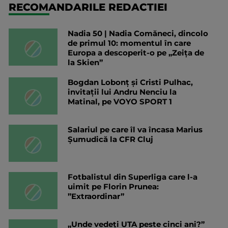
RECOMANDARILE REDACTIEI
Nadia 50 | Nadia Comăneci, dincolo
de primul 10: momentul în care
Europa a descoperit-o pe „Zeița de
la Skien”
Bogdan Lobonț și Cristi Pulhac,
invitații lui Andru Nenciu la
Matinal, pe VOYO SPORT 1
Salariul pe care îl va încasa Marius
Șumudică la CFR Cluj
Fotbalistul din Superliga care l-a
uimit pe Florin Prunea:
”Extraordinar”
„Unde vedeți UTA peste cinci ani?”