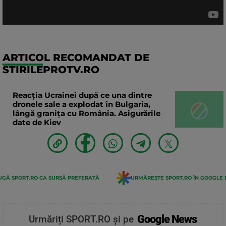
ARTICOL RECOMANDAT DE
STIRILEPROTV.RO
Reacția Ucrainei după ce una dintre
dronele sale a explodat în Bulgaria,
lângă granița cu România. Asigurările
date de Kiev
GĂ SPORT.RO CA SURSĂ PREFERATĂ
URMĂREȘTE SPORT.RO ÎN GOOGLE 
Google News
Urmăriți SPORT.RO și pe