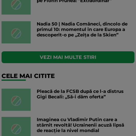
pe Florin Prunea: ”Extraordinar”
Nadia 50 | Nadia Comăneci, dincolo de
primul 10: momentul în care Europa a
descoperit-o pe „Zeița de la Skien”
VEZI MAI MULTE STIRI
CELE MAI CITITE
Pleacă de la FCSB după ce l-a distrus
Gigi Becali: „Să-i dăm oferta”
Imaginea cu Vladimir Putin care a
stârnit revoltă! Ucrainenii acuză lipsă
de reacție la nivel mondial