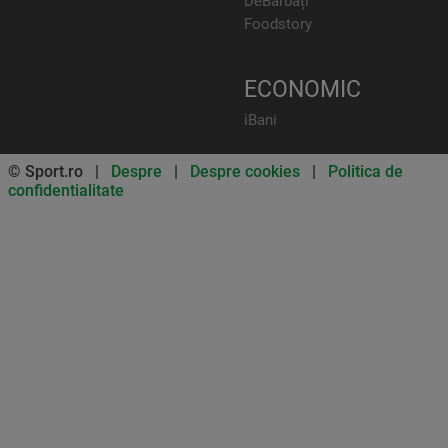
DeBărbați
Foodstory
ECONOMIC
iBani
© Sport.ro |
Despre
|
Despre cookies
|
Politica de
confidentialitate
Don’t miss out on our news and
updates! Enable push
notifications
SUBSCRIBE
NOT NOW
UNSUBSCRIBE