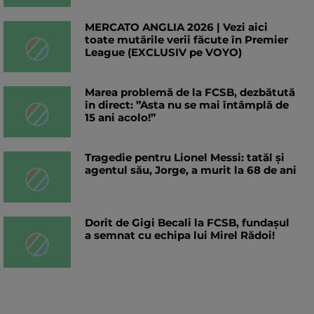
MERCATO ANGLIA 2026 | Vezi aici
toate mutările verii făcute în Premier
League (EXCLUSIV pe VOYO)
Marea problemă de la FCSB, dezbătută
în direct: ”Asta nu se mai întâmplă de
15 ani acolo!”
Tragedie pentru Lionel Messi: tatăl și
agentul său, Jorge, a murit la 68 de ani
Dorit de Gigi Becali la FCSB, fundașul
a semnat cu echipa lui Mirel Rădoi!