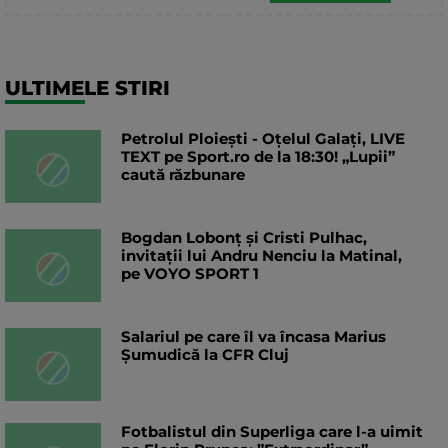
ULTIMELE STIRI
Petrolul Ploiești - Oțelul Galați, LIVE
TEXT pe Sport.ro de la 18:30! „Lupii”
caută răzbunare
Bogdan Lobonț și Cristi Pulhac,
invitații lui Andru Nenciu la Matinal,
pe VOYO SPORT 1
Salariul pe care îl va încasa Marius
Șumudică la CFR Cluj
Fotbalistul din Superliga care l-a uimit