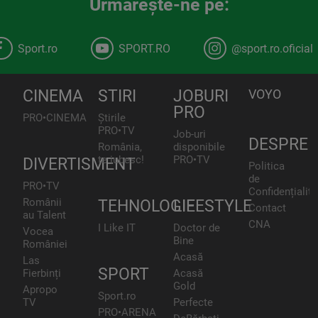
Urmăreşte-ne pe:
Sport.ro
SPORT.RO
@sport.ro.oficial
CINEMA
STIRI
JOBURI
VOYO
PRO
PRO•CINEMA
Știrile
PRO•TV
Job-uri
DESPRE
România,
disponibile
te iubesc!
PRO•TV
DIVERTISMENT
Politica
de
PRO•TV
Confidențialita
Românii
TEHNOLOGIE
LIFESTYLE
Contact
au Talent
CNA
I Like IT
Doctor de
Vocea
Bine
României
Acasă
Las
SPORT
Fierbinți
Acasă
Gold
Apropo
Sport.ro
TV
Perfecte
PRO•ARENA