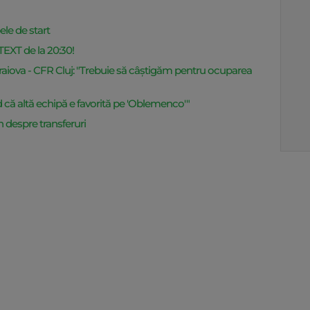
ele de start
TEXT de la 20:30!
Craiova - CFR Cluj: "Trebuie să câștigăm pentru ocuparea
d că altă echipă e favorită pe 'Oblemenco'"
despre transferuri