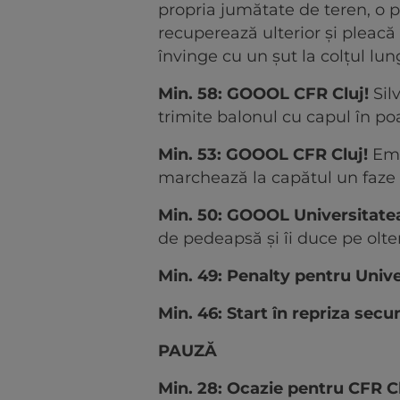
propria jumătate de teren, o p
recuperează ulterior și pleacă 
învinge cu un șut la colțul lun
Min. 58: GOOOL CFR Cluj!
Sil
trimite balonul cu capul în po
Min. 53: GOOOL CFR Cluj!
Emm
marchează la capătul un faze
Min. 50: GOOOL Universitatea
de pedeapsă și îi duce pe olten
Min. 49: Penalty pentru Unive
Min. 46: Start în repriza secu
PAUZĂ
Min. 28: Ocazie pentru CFR Cl