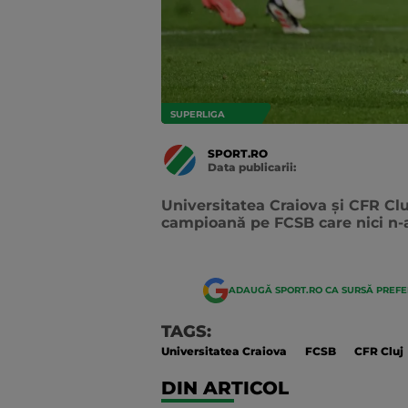
SUPERLIGA
SPORT.RO
Data publicarii:
Data
actualizarii:
Universitatea Craiova și CFR Cluj
campioană pe FCSB care nici n-a
ADAUGĂ SPORT.RO CA SURSĂ PREF
TAGS:
Universitatea Craiova
FCSB
CFR Cluj
DIN ARTICOL