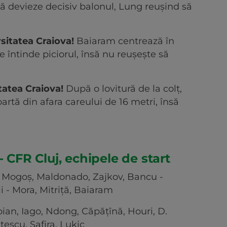
ă devieze decisiv balonul, Lung reușind să
sitatea Craiova!
Baiaram centrează în
e întinde piciorul, însă nu reușește să
tatea Craiova!
După o lovitură de la colț,
artă din afara careului de 16 metri, însă
- CFR Cluj, echipele de start
 Mogoș, Maldonado, Zajkov, Bancu -
 - Mora, Mitriță, Baiaram
oian, Iago, Ndong, Căpățînă, Houri, D.
escu, Safira, Lukic