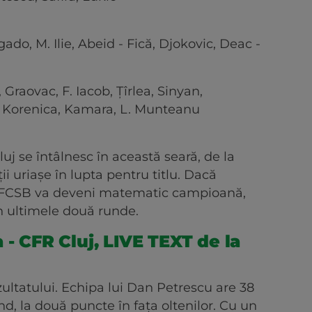
do, M. Ilie, Abeid - Fică, Djokovic, Deac -
 Graovac, F. Iacob, Țîrlea, Sinyan,
, Korenica, Kamara, L. Munteanu
uj se întâlnesc în această seară, de la
ii uriașe în lupta pentru titlu. Dacă
e, FCSB va deveni matematic campioană,
în ultimele două runde.
 - CFR Cluj, LIVE TEXT de la
ultatului. Echipa lui Dan Petrescu are 38
d, la două puncte în fața oltenilor. Cu un