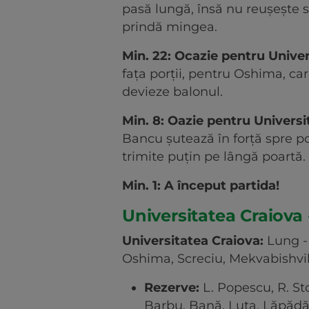
pasă lungă, însă nu reușește s
prindă mingea.
Min. 22: Ocazie pentru Univer
fața porții, pentru Oshima, car
devieze balonul.
Min. 8: Oazie pentru Universi
Bancu șutează în forță spre po
trimite puțin pe lângă poartă.
Min. 1: A început partida!
Universitatea Craiova 
Universitatea Craiova:
Lung -
Oshima, Screciu, Mekvabishvili
Rezerve:
L. Popescu, R. St
Barbu, Bană, Luta, Lăpădăt