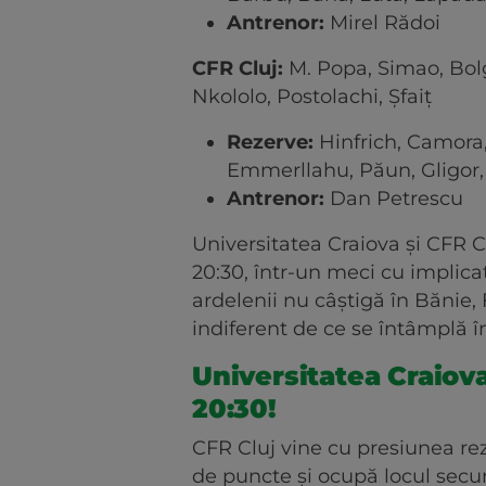
Antrenor:
Mirel Rădoi
CFR Cluj:
M. Popa, Simao, Bolga
Nkololo, Postolachi, Șfaiț
Rezerve:
Hinfrich, Camora,
Emmerllahu, Păun, Gligor
Antrenor:
Dan Petrescu
Universitatea Craiova și CFR Cl
20:30, într-un meci cu implicaț
ardelenii nu câștigă în Băni
indiferent de ce se întâmplă 
Universitatea Craiova
20:30!
CFR Cluj vine cu presiunea rez
de puncte și ocupă locul secun