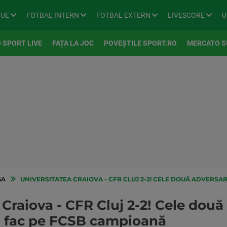
GUE
FOTBAL INTERN
FOTBAL EXTERN
LIVESCORE
U
 SPORT LIVE
FAȚA LA JOC
POVEȘTILE SPORT.RO
MERCATO S
GA
UNIVERSITATEA CRAIOVA - CFR CLUJ 2-2! CELE DOUĂ ADVERSARE SE ÎNC
Craiova - CFR Cluj 2-2! Cele două
 o fac pe FCSB campioană