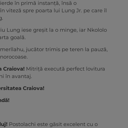
ierde în primă instanță, însă o
în viteză spre poarta lui Lung Jr. pe care îl
g.
viu Lung iese greșit la o minge, iar Nkololo
arta goală.
erllahu, jucător trimis pe teren la pauză,
 norocoase.
 Craiova!
Mitriță execută perfect lovitura
i în avantaj.
rsitatea Craiova!
ndă!
uj!
Postolachi este găsit excelent cu o