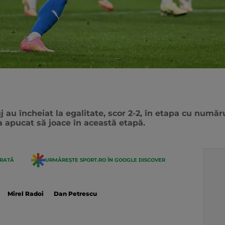
 au încheiat la egalitate, scor 2-2, în etapa cu număru
 apucat să joace în această etapă.
ERATĂ
URMĂREȘTE SPORT.RO ÎN GOOGLE DISCOVER
Mirel Radoi
Dan Petrescu