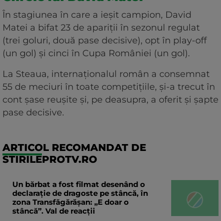
În stagiunea în care a ieșit campion, David
Matei a bifat 23 de apariții în sezonul regulat
(trei goluri, două pase decisive), opt în play-off
(un gol) și cinci în Cupa României (un gol).
La Steaua, internaționalul român a consemnat
55 de meciuri în toate competițiile, și-a trecut în
cont șase reușite și, pe deasupra, a oferit și șapte
pase decisive.
ARTICOL RECOMANDAT DE
STIRILEPROTV.RO
Un bărbat a fost filmat desenând o
declaraţie de dragoste pe stâncă, în
zona Transfăgărăşan: „E doar o
stâncă”. Val de reacții