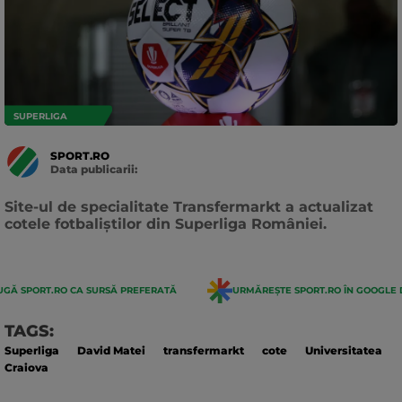
SUPERLIGA
SPORT.RO
Data publicarii:
Data
actualizarii:
Site-ul de specialitate Transfermarkt a actualizat
cotele fotbaliștilor din Superliga României.
GĂ SPORT.RO CA SURSĂ PREFERATĂ
URMĂREȘTE SPORT.RO ÎN GOOGLE 
TAGS:
Superliga
David Matei
transfermarkt
cote
Universitatea
Craiova