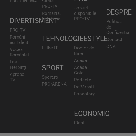
PRO•CINEMA
Știrile
PRO•TV
Job-uri
DESPRE
România,
disponibile
te iubesc!
PRO•TV
DIVERTISMENT
Politica
de
PRO•TV
Confidențialita
Românii
TEHNOLOGIE
LIFESTYLE
Contact
au Talent
CNA
I Like IT
Doctor de
Vocea
Bine
României
Acasă
Las
SPORT
Fierbinți
Acasă
Gold
Apropo
Sport.ro
TV
Perfecte
PRO•ARENA
DeBărbați
Foodstory
ECONOMIC
iBani