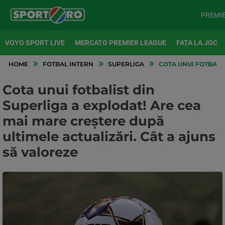
PREMI
VOYO SPORT LIVE
MERCATO PREMIER LEAGUE
FAȚA LA JOC
HOME
FOTBAL INTERN
SUPERLIGA
COTA UNUI FOTBALIS
Cota unui fotbalist din
Superliga a explodat! Are cea
mai mare creștere după
ultimele actualizări. Cât a ajuns
să valoreze