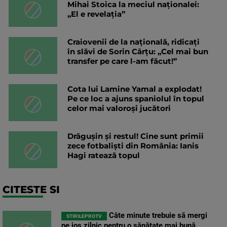
Mihai Stoica la meciul naționalei:
„El e revelația”
Craiovenii de la națională, ridicați
în slăvi de Sorin Cârțu: „Cel mai bun
transfer pe care l-am făcut!”
Cota lui Lamine Yamal a explodat!
Pe ce loc a ajuns spaniolul în topul
celor mai valoroși jucători
Drăgușin și restul! Cine sunt primii
zece fotbaliști din România: Ianis
Hagi ratează topul
CITESTE SI
Câte minute trebuie să mergi
STIRILEPROTV
pe jos zilnic pentru o sănătate mai bună.