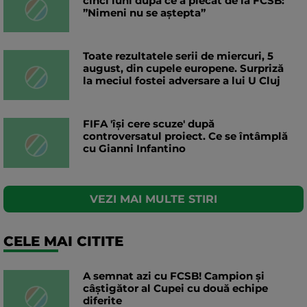
cinci luni după ce a plecat de la FCSB:
”Nimeni nu se aștepta”
Toate rezultatele serii de miercuri, 5
august, din cupele europene. Surpriză
la meciul fostei adversare a lui U Cluj
FIFA 'își cere scuze' după
controversatul proiect. Ce se întâmplă
cu Gianni Infantino
VEZI MAI MULTE STIRI
CELE MAI CITITE
A semnat azi cu FCSB! Campion și
câștigător al Cupei cu două echipe
diferite