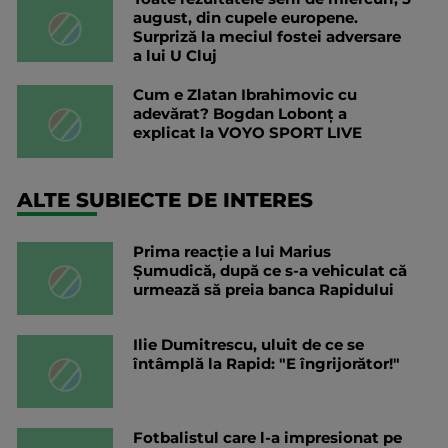
august, din cupele europene.
Surpriză la meciul fostei adversare
a lui U Cluj
Cum e Zlatan Ibrahimovic cu
adevărat? Bogdan Lobonț a
explicat la VOYO SPORT LIVE
ALTE SUBIECTE DE INTERES
Prima reacție a lui Marius
Șumudică, după ce s-a vehiculat că
urmează să preia banca Rapidului
Ilie Dumitrescu, uluit de ce se
întâmplă la Rapid: "E îngrijorător!"
Fotbalistul care l-a impresionat pe