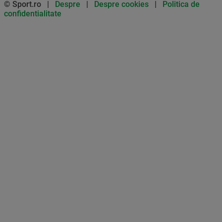
© Sport.ro |
Despre
|
Despre cookies
|
Politica de
confidentialitate
Don’t miss out on our news and
updates! Enable push
notifications
SUBSCRIBE
NOT NOW
UNSUBSCRIBE