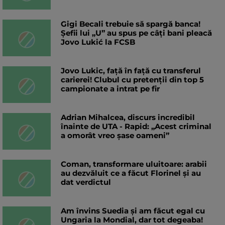
Gigi Becali trebuie să spargă banca!
Șefii lui „U” au spus pe câți bani pleacă
Jovo Lukić la FCSB
Jovo Lukic, față în față cu transferul
carierei! Clubul cu pretenții din top 5
campionate a intrat pe fir
Adrian Mihalcea, discurs incredibil
înainte de UTA - Rapid: „Acest criminal
a omorât vreo șase oameni”
Coman, transformare uluitoare: arabii
au dezvăluit ce a făcut Florinel și au
dat verdictul
Am învins Suedia și am făcut egal cu
Ungaria la Mondial, dar tot degeaba!