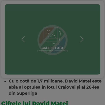
Cu o cotă de 1,7 milioane, David Matei este
abia al optulea în lotul Craiovei și al 26-lea
din Superliga
Cifrele lui David Matei