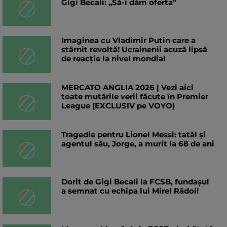
Gigi Becali: „Să-i dăm oferta”
Imaginea cu Vladimir Putin care a
stârnit revoltă! Ucrainenii acuză lipsă
de reacție la nivel mondial
MERCATO ANGLIA 2026 | Vezi aici
toate mutările verii făcute în Premier
League (EXCLUSIV pe VOYO)
Tragedie pentru Lionel Messi: tatăl și
agentul său, Jorge, a murit la 68 de ani
Dorit de Gigi Becali la FCSB, fundașul
a semnat cu echipa lui Mirel Rădoi!