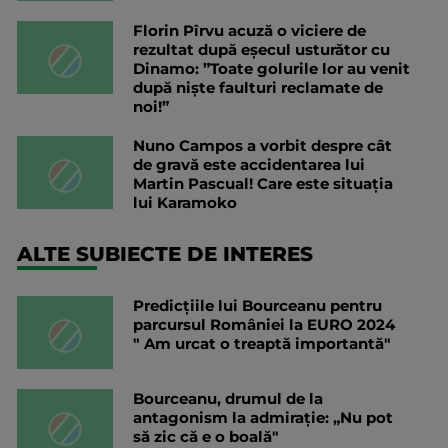
Florin Pîrvu acuză o viciere de
rezultat după eșecul usturător cu
Dinamo: ”Toate golurile lor au venit
după niște faulturi reclamate de
noi!”
Nuno Campos a vorbit despre cât
de gravă este accidentarea lui
Martin Pascual! Care este situația
lui Karamoko
ALTE SUBIECTE DE INTERES
Predicțiile lui Bourceanu pentru
parcursul României la EURO 2024
" Am urcat o treaptă importantă"
Bourceanu, drumul de la
antagonism la admirație: „Nu pot
să zic că e o boală"