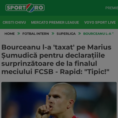
PREMI
CRISTI CHIVU
MERCATO PREMIER LEAGUE
VOYO SPORT LIVE
HOME
FOTBAL INTERN
SUPERLIGA
BOURCEANU L-A 'TAX
Bourceanu l-a 'taxat' pe Marius
Șumudică pentru declarațiile
surprinzătoare de la finalul
meciului FCSB - Rapid: "Tipic!"