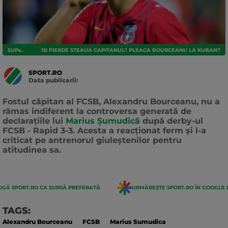
SUPERLIGA
ISI PIERDE STEAUA CAPITANUL? PLEACA BOURCEANU LA KUBAN?
SPORT.RO
Data publicarii:
Data
actualizarii:
Fostul căpitan al FCSB, Alexandru Bourceanu, nu a
rămas indiferent la controversa generată de
declarațiile lui
Marius Șumudică
după derby-ul
FCSB - Rapid 3-3. Acesta a reacționat ferm și l-a
criticat pe antrenorul giuleștenilor pentru
atitudinea sa.
GĂ SPORT.RO CA SURSĂ PREFERATĂ
URMĂREȘTE SPORT.RO ÎN GOOGLE 
TAGS:
Alexandru Bourceanu
FCSB
Marius Sumudica