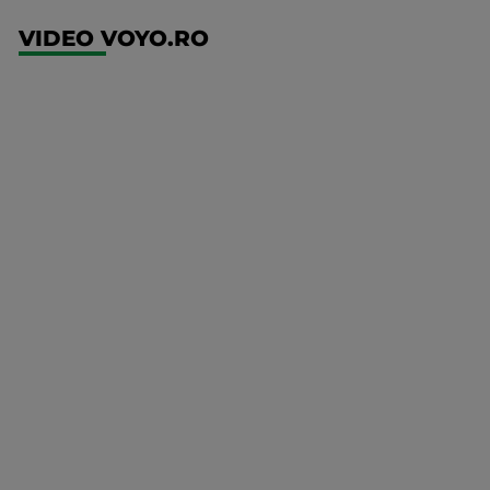
VIDEO VOYO.RO
UFC
(RO)
UFC
Fight
Night:
Gamrot
vs
Salkilld
Mai multe
UFC
detalii