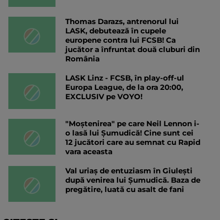
Thomas Darazs, antrenorul lui
LASK, debutează în cupele
europene contra lui FCSB! Ca
jucător a înfruntat două cluburi din
România
LASK Linz - FCSB, în play-off-ul
Europa League, de la ora 20:00,
EXCLUSIV pe VOYO!
"Moștenirea" pe care Neil Lennon i-
o lasă lui Șumudică! Cine sunt cei
12 jucători care au semnat cu Rapid
vara aceasta
Val uriaș de entuziasm în Giulești
după venirea lui Șumudică. Baza de
pregătire, luată cu asalt de fani