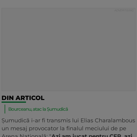
DIN ARTICOL
Bourceanu, atac la Șumudică
Șumudică i-ar fi transmis lui Elias Charalambous
un mesaj provocator la finalul meciului de pe
Arena Națională: "
Azi am jucat pentru CFR, azi