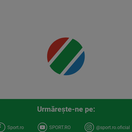
Rountree
Jr.
Mai multe
detalii
00:00
Urmăreşte-ne pe:
Sport.ro
SPORT.RO
@sport.ro.oficial