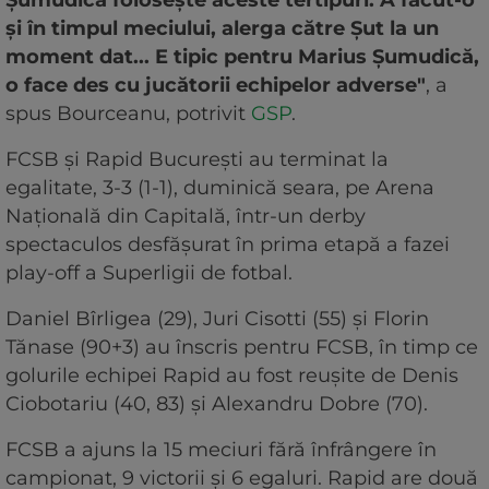
și în timpul meciului, alerga către Șut la un
moment dat... E tipic pentru Marius Șumudică,
o face des cu jucătorii echipelor adverse"
, a
spus Bourceanu, potrivit
GSP
.
FCSB şi Rapid Bucureşti au terminat la
egalitate, 3-3 (1-1), duminică seara, pe Arena
Naţională din Capitală, într-un derby
spectaculos desfăşurat în prima etapă a fazei
play-off a Superligii de fotbal.
Daniel Bîrligea (29), Juri Cisotti (55) şi Florin
Tănase (90+3) au înscris pentru FCSB, în timp ce
golurile echipei Rapid au fost reuşite de Denis
Ciobotariu (40, 83) şi Alexandru Dobre (70).
FCSB a ajuns la 15 meciuri fără înfrângere în
campionat, 9 victorii şi 6 egaluri. Rapid are două