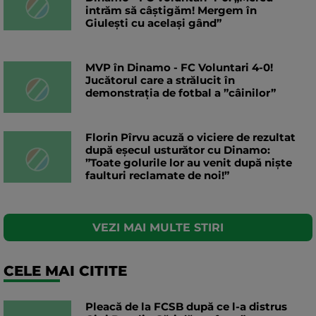
intrăm să câștigăm! Mergem în
Giulești cu același gând”
MVP în Dinamo - FC Voluntari 4-0!
Jucătorul care a strălucit în
demonstrația de fotbal a ”câinilor”
Florin Pîrvu acuză o viciere de rezultat
după eșecul usturător cu Dinamo:
”Toate golurile lor au venit după niște
faulturi reclamate de noi!”
VEZI MAI MULTE STIRI
CELE MAI CITITE
Pleacă de la FCSB după ce l-a distrus