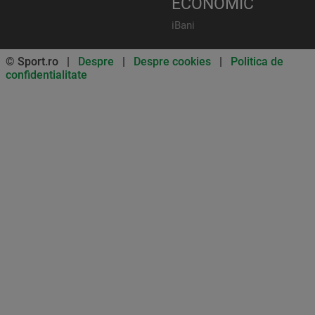
ECONOMIC
iBani
© Sport.ro |
Despre
|
Despre cookies
|
Politica de
confidentialitate
Don’t miss out on our news and
updates! Enable push
notifications
SUBSCRIBE
NOT NOW
UNSUBSCRIBE