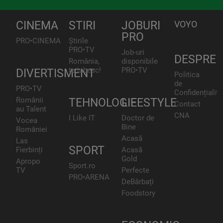
CINEMA
STIRI
JOBURI
VOYO
PRO
PRO•CINEMA
Știrile
PRO•TV
Job-uri
DESPRE
România,
disponibile
te iubesc!
PRO•TV
DIVERTISMENT
Politica
de
PRO•TV
Confidențialita
Românii
TEHNOLOGIE
LIFESTYLE
Contact
au Talent
CNA
I Like IT
Doctor de
Vocea
Bine
României
Acasă
Las
SPORT
Fierbinți
Acasă
Gold
Apropo
Sport.ro
TV
Perfecte
PRO•ARENA
DeBărbați
Foodstory