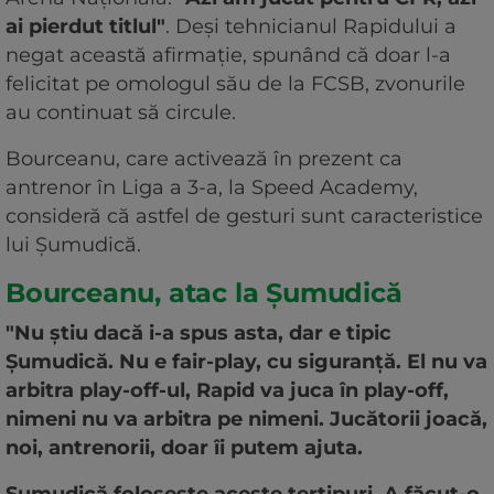
ai pierdut titlul"
. Deși tehnicianul Rapidului a
negat această afirmație, spunând că doar l-a
felicitat pe omologul său de la FCSB, zvonurile
au continuat să circule.
Bourceanu, care activează în prezent ca
antrenor în Liga a 3-a, la Speed Academy,
consideră că astfel de gesturi sunt caracteristice
lui Șumudică.
Bourceanu, atac la Șumudică
"Nu știu dacă i-a spus asta, dar e tipic
Șumudică. Nu e fair-play, cu siguranță. El nu va
arbitra play-off-ul, Rapid va juca în play-off,
nimeni nu va arbitra pe nimeni. Jucătorii joacă,
noi, antrenorii, doar îi putem ajuta.
Șumudică folosește aceste tertipuri. A făcut-o