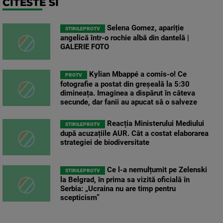
CITESTE SI
Selena Gomez, apariție
STIRILEPROTV
angelică într-o rochie albă din dantelă |
GALERIE FOTO
Kylian Mbappé a comis-o! Ce
PROTV
fotografie a postat din greșeală la 5:30
dimineața. Imaginea a dispărut în câteva
secunde, dar fanii au apucat să o salveze
Reacția Ministerului Mediului
STIRILEPROTV
după acuzațiile AUR. Cât a costat elaborarea
strategiei de biodiversitate
Ce l-a nemulțumit pe Zelenski
STIRILEPROTV
la Belgrad, în prima sa vizită oficială în
Serbia: „Ucraina nu are timp pentru
scepticism”