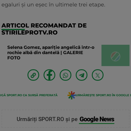
egaluri şi un eşec în ultimele trei etape.
ARTICOL RECOMANDAT DE
STIRILEPROTV.RO
Selena Gomez, apariție angelică într-o
rochie albă din dantelă | GALERIE
FOTO
GĂ SPORT.RO CA SURSĂ PREFERATĂ
URMĂREȘTE SPORT.RO ÎN GOOGLE 
Google News
Urmăriți SPORT.RO și pe