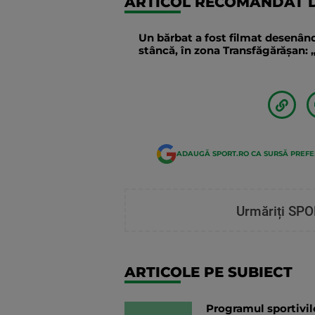
ARTICOL RECOMANDAT D
Un bărbat a fost filmat desenând
stâncă, în zona Transfăgărăşan: „
ADAUGĂ SPORT.RO CA SURSĂ PREF
Urmăriți SPO
ARTICOLE PE SUBIECT
Programul sportivil