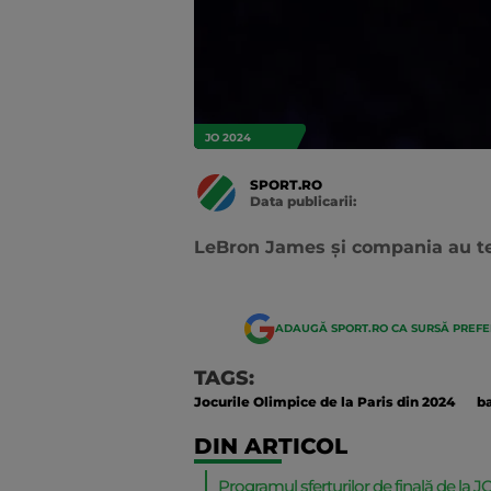
JO 2024
SPORT.RO
Data publicarii:
Data
actualizarii:
LeBron James și compania au ter
ADAUGĂ SPORT.RO CA SURSĂ PREF
TAGS:
Jocurile Olimpice de la Paris din 2024
b
DIN ARTICOL
Programul sferturilor de finală de la 