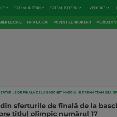
GUE
FOTBAL INTERN
FOTBAL EXTERN
LIVESCORE
U
MIER LEAGUE
FAȚA LA JOC
POVEȘTILE SPORT.RO
MERCATO S
FERTURILE DE FINALĂ DE LA BASCHET MASCULIN! DREAM TEAM USA, SP
din sferturile de finală de la bas
e titlul olimpic numărul 17