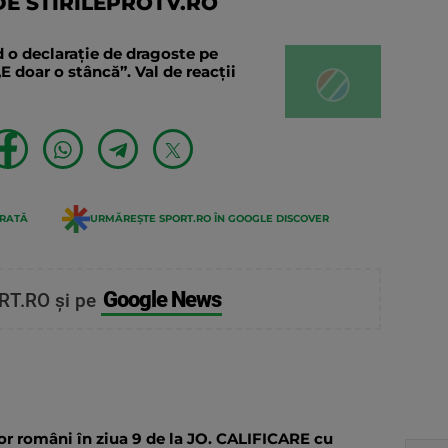
E STIRILEPROTV.RO
 o declaraţie de dragoste pe
E doar o stâncă”. Val de reacții
ERATĂ
URMĂREȘTE SPORT.RO ÎN GOOGLE DISCOVER
Google News
RT.RO și pe
or români în ziua 9 de la JO. CALIFICARE cu