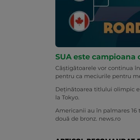
SUA este campioana o
Câştigătoarele vor continua î
pentru ca meciurile pentru med
Deţinătoarea titlului olimpic 
la Tokyo.
Americanii au în palmares 16 ti
două de bronz. news.ro