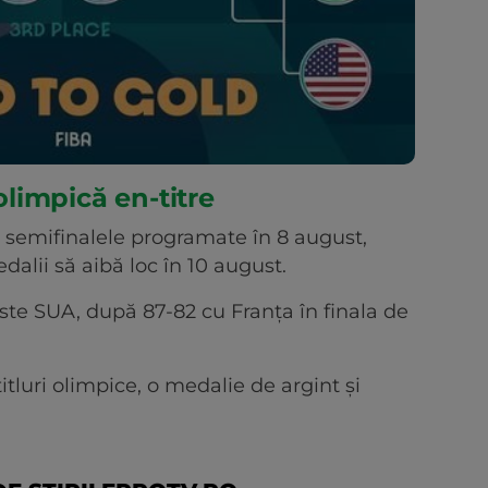
limpică en-titre
n semifinalele programate în 8 august,
alii să aibă loc în 10 august.
este SUA, după 87-82 cu Franţa în finala de
tluri olimpice, o medalie de argint şi