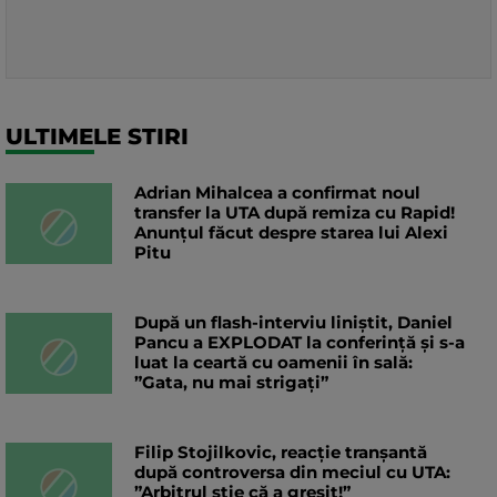
ULTIMELE STIRI
Adrian Mihalcea a confirmat noul
transfer la UTA după remiza cu Rapid!
Anunțul făcut despre starea lui Alexi
Pitu
După un flash-interviu liniștit, Daniel
Pancu a EXPLODAT la conferință și s-a
luat la ceartă cu oamenii în sală:
”Gata, nu mai strigați”
Filip Stojilkovic, reacție tranșantă
după controversa din meciul cu UTA:
”Arbitrul știe că a greșit!”