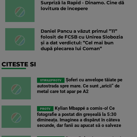
Surpriză la Rapid - Dinamo. Cine dă
lovitura de începere
Daniel Pancu a văzut primul ”11”
folosit de FCSB cu Unirea Slobozia
și a dat verdictul: ”Cel mai bun
după plecarea lui Coman”
CITESTE SI
Șoferi cu anvelope tăiate pe
STIRILEPROTV
autostrada spre mare. Ce sunt „aricii” de
metal care tot apar pe A2
Kylian Mbappé a comis-o! Ce
PROTV
fotografie a postat din greșeală la 5:30
dimineața. Imaginea a dispărut în câteva
secunde, dar fanii au apucat să o salveze