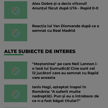
Alex Dobre și-a decis viitorul!
Anunțul făcut după UTA - Rapid 0-0
Reacția lui Yan Diomande după ce a
semnat cu Real Madrid
ALTE SUBIECTE DE INTERES
"Moștenirea" pe care Neil Lennon i-
o lasă lui Șumudică! Cine sunt cei
12 jucători care au semnat cu Rapid
vara aceasta
Ianis Hagi, așteptat înapoi în
România: "A suferit multe
nedreptăți. Pun și eu o întrebare: de
ce n-a fost băgat titular?"