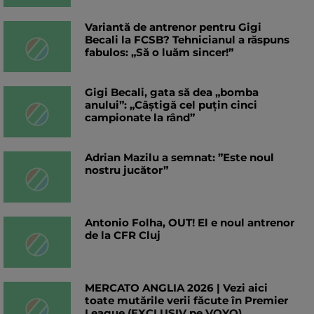
Variantă de antrenor pentru Gigi
Becali la FCSB? Tehnicianul a răspuns
fabulos: „Să o luăm sincer!”
Gigi Becali, gata să dea „bomba
anului”: „Câștigă cel puțin cinci
campionate la rând”
Adrian Mazilu a semnat: ”Este noul
nostru jucător”
Antonio Folha, OUT! El e noul antrenor
de la CFR Cluj
MERCATO ANGLIA 2026 | Vezi aici
toate mutările verii făcute în Premier
League (EXCLUSIV pe VOYO)