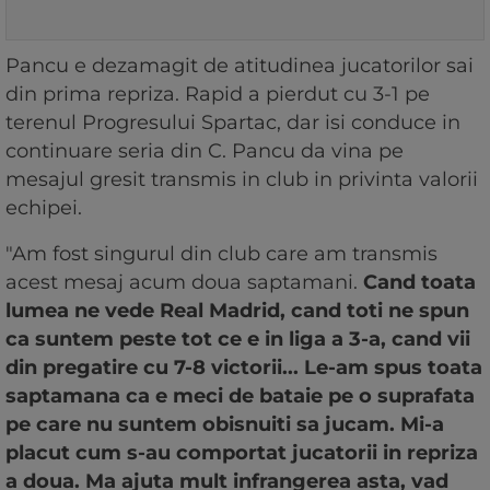
Pancu e dezamagit de atitudinea jucatorilor sai
din prima repriza. Rapid a pierdut cu 3-1 pe
terenul Progresului Spartac, dar isi conduce in
continuare seria din C. Pancu da vina pe
mesajul gresit transmis in club in privinta valorii
echipei.
"Am fost singurul din club care am transmis
acest mesaj acum doua saptamani.
Cand toata
lumea ne vede Real Madrid, cand toti ne spun
ca suntem peste tot ce e in liga a 3-a, cand vii
din pregatire cu 7-8 victorii... Le-am spus toata
saptamana ca e meci de bataie pe o suprafata
pe care nu suntem obisnuiti sa jucam. Mi-a
placut cum s-au comportat jucatorii in repriza
a doua. Ma ajuta mult infrangerea asta, vad