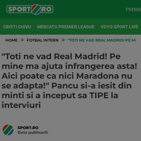
PREMI
CRISTI CHIVU
MERCATO PREMIER LEAGUE
VOYO SPORT LIVE
HOME
FOTBAL INTERN
"TOTI NE VAD REAL MADRID! PE MINE
"Toti ne vad Real Madrid! Pe
mine ma ajuta infrangerea asta!
Aici poate ca nici Maradona nu
se adapta!" Pancu si-a iesit din
minti si a inceput sa TIPE la
interviuri
SPORT.RO
Data publicarii:
Data