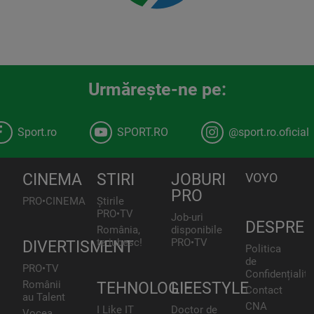
Urmăreşte-ne pe:
Sport.ro
SPORT.RO
@sport.ro.oficial
CINEMA
STIRI
JOBURI
VOYO
PRO
PRO•CINEMA
Știrile
PRO•TV
Job-uri
DESPRE
România,
disponibile
te iubesc!
PRO•TV
DIVERTISMENT
Politica
de
PRO•TV
Confidențialita
Românii
TEHNOLOGIE
LIFESTYLE
Contact
au Talent
CNA
I Like IT
Doctor de
Vocea