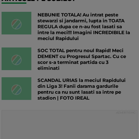
NEBUNIE TOTALA! Au intrat peste
stewarzi si jandarmi, lupta in TOATA
REGULA dupa ce n-au fost lasati sa
intre la meci!!! Imagini INCREDIBILE la
meciul Rapidului
SOC TOTAL pentru noul Rapid! Meci
DEMENT cu Progresul Spartac. Cu ce
scor s-a terminat partida cu 3
eliminati
SCANDAL URIAS la meciul Rapidului
din Liga 3! Fanii darama gardurile
pentru ca nu sunt lasati sa intre pe
stadion | FOTO IREAL