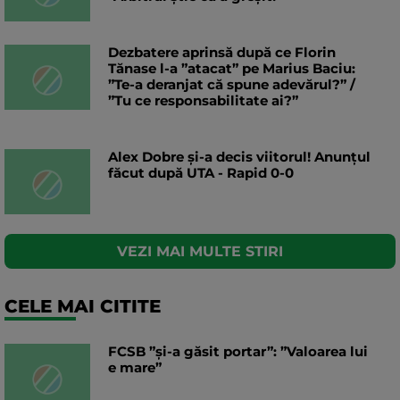
Dezbatere aprinsă după ce Florin
Tănase l-a ”atacat” pe Marius Baciu:
”Te-a deranjat că spune adevărul?” /
”Tu ce responsabilitate ai?”
Alex Dobre și-a decis viitorul! Anunțul
făcut după UTA - Rapid 0-0
VEZI MAI MULTE STIRI
CELE MAI CITITE
FCSB ”și-a găsit portar”: ”Valoarea lui
e mare”