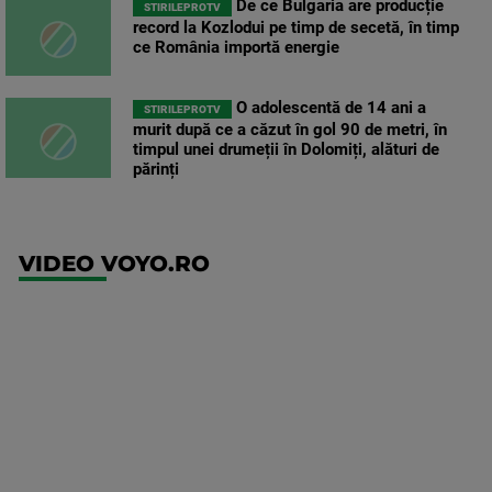
De ce Bulgaria are producție
STIRILEPROTV
record la Kozlodui pe timp de secetă, în timp
ce România importă energie
O adolescentă de 14 ani a
STIRILEPROTV
murit după ce a căzut în gol 90 de metri, în
timpul unei drumeții în Dolomiți, alături de
părinți
VIDEO VOYO.RO
UFC
(RO)
UFC
Fight