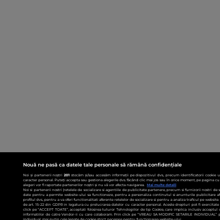
Nouă ne pasă ca datele tale personale să rămână confidențiale
Noi și partenerii noștri
201
stocăm și/sau accesăm informații pe dispozitivul dvs., precum identificatorii cookie 
caracter personal. Puteți accepta sau gestiona alegerile dvs. făcând clic mai jos sau în orice moment, pe pagina cu 
alegeri vor fi raportate partenerilor noștri și nu vă vor afecta navigarea.
Mai multe detalii
Noi si partenerii nostri (retelele de socializare si agentiile de publicitate partenere, precum si furnizorii nostri de
date pentru a permite website-ului sa functioneze, pentru a personaliza continutul si anunturile publicitare afis
profilul dvs., pentru a va oferi functionalitati aferente retelelor de socializare si pentru a analiza traficul pe websit
de art. 15-22 din GDPR in legatura cu prelucrarea datelor cu caracter personal. Aceste drepturi pot fi exercitat
click pe “ACCEPT TOATE”, acceptati folosirea tuturor Tehnologiilor de tip Cookie, care implica inclusiv acceptul d
informatiilor de catre Vendor-ii cu care colaboram. Prin click pe “VREAU SA MODIFIC SETARILE INDIVIDUAL” p
individual, mai putin cele legate de cookie strict necesare pentru functionarea website-ului.