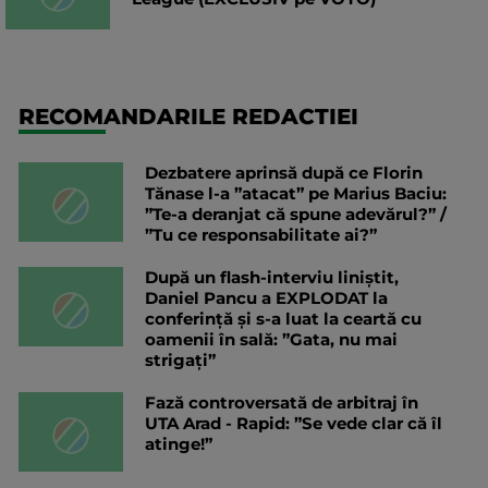
RECOMANDARILE REDACTIEI
Dezbatere aprinsă după ce Florin
Tănase l-a ”atacat” pe Marius Baciu:
”Te-a deranjat că spune adevărul?” /
”Tu ce responsabilitate ai?”
După un flash-interviu liniștit,
Daniel Pancu a EXPLODAT la
conferință și s-a luat la ceartă cu
oamenii în sală: ”Gata, nu mai
strigați”
Fază controversată de arbitraj în
UTA Arad - Rapid: ”Se vede clar că îl
atinge!”