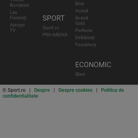
Bine
României
Acasă
Las
SPORT
Fierbinți
Acasă
Gold
Apropo
Sport.ro
TV
Perfecte
PRO•ARENA
DeBărbați
Foodstory
ECONOMIC
iBani
© Sport.ro |
Despre
|
Despre cookies
|
Politica de
confidentialitate
Don’t miss out on our news and
updates! Enable push
notifications
SUBSCRIBE
NOT NOW