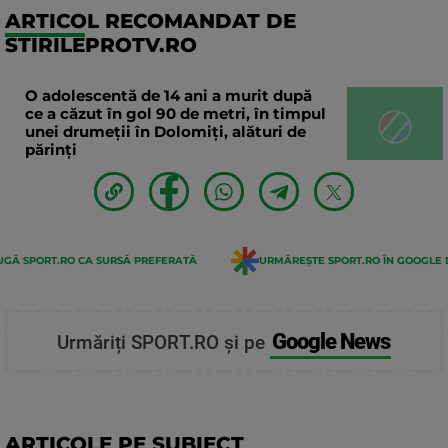
ARTICOL RECOMANDAT DE
STIRILEPROTV.RO
O adolescentă de 14 ani a murit după
ce a căzut în gol 90 de metri, în timpul
unei drumeții în Dolomiți, alături de
părinți
GĂ SPORT.RO CA SURSĂ PREFERATĂ
URMĂREȘTE SPORT.RO ÎN GOOGLE 
Google News
Urmăriți SPORT.RO și pe
ARTICOLE PE SUBIECT