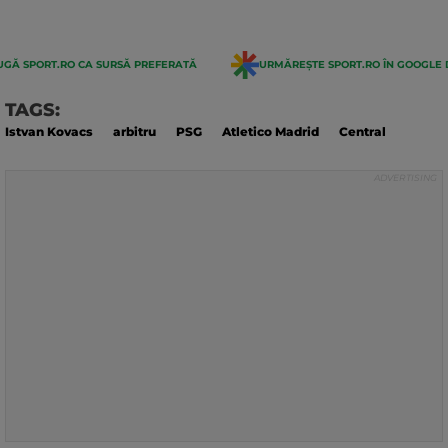
GĂ SPORT.RO CA SURSĂ PREFERATĂ
URMĂREȘTE SPORT.RO ÎN GOOGLE 
TAGS:
Istvan Kovacs
arbitru
PSG
Atletico Madrid
Central