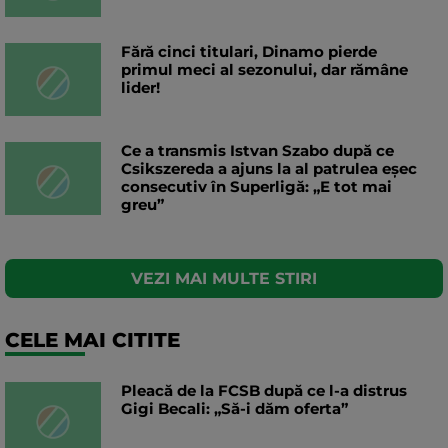
Fără cinci titulari, Dinamo pierde
primul meci al sezonului, dar rămâne
lider!
Ce a transmis Istvan Szabo după ce
Csikszereda a ajuns la al patrulea eșec
consecutiv în Superligă: „E tot mai
greu”
VEZI MAI MULTE STIRI
CELE MAI CITITE
Pleacă de la FCSB după ce l-a distrus
Gigi Becali: „Să-i dăm oferta”