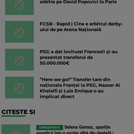
arbitra pe David Popovici la Paris
FCSB - Rapid | Cine e arbitrul derby-
ului de pe Arena Națională
PSG a dat lovitura! Francezii și-au
prezentat transferul de
50.000.000€
”Here we go!” Transfer tare din
naționala Franței la PSG, Nasser Al
Khelaifi și Luis Enrique s-au
implicat direct
CITESTE SI
Selena Gomez, apariție
STIRILEPROTV
angelică într-o rochie albă din dantelă |