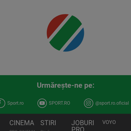
Mai multe
detalii
00:00
Urmăreşte-ne pe:
Sport.ro
SPORT.RO
@sport.ro.oficial
CINEMA
STIRI
JOBURI
VOYO
PRO