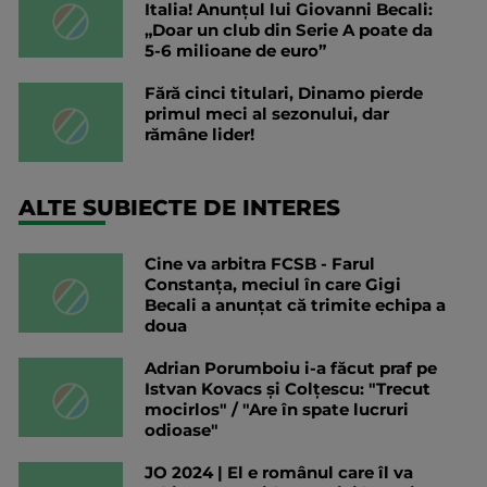
Italia! Anunțul lui Giovanni Becali:
„Doar un club din Serie A poate da
5-6 milioane de euro”
Fără cinci titulari, Dinamo pierde
primul meci al sezonului, dar
rămâne lider!
ALTE SUBIECTE DE INTERES
Cine va arbitra FCSB - Farul
Constanța, meciul în care Gigi
Becali a anunțat că trimite echipa a
doua
Adrian Porumboiu i-a făcut praf pe
Istvan Kovacs și Colțescu: "Trecut
mocirlos" / "Are în spate lucruri
odioase"
JO 2024 | El e românul care îl va