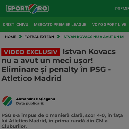
PREMI
CRISTI CHIVU
MERCATO PREMIER LEAGUE
VOYO SPORT LIVE
HOME
FOTBAL EXTERN
ISTVAN KOVACS NU A AVUT UN MECI 
Istvan Kovacs
VIDEO EXCLUSIV
nu a avut un meci ușor!
Eliminare și penalty în PSG -
Atletico Madrid
Alexandru Hațieganu
Data publicarii:
Data
actualizarii:
PSG s-a impus de o manieră clară, scor 4-0, în fața
lui Atletico Madrid, în prima rundă din CM a
Cluburilor.