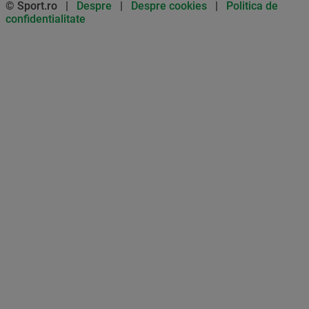
© Sport.ro |
Despre
|
Despre cookies
|
Politica de
confidentialitate
Don’t miss out on our news and
updates! Enable push
notifications
SUBSCRIBE
NOT NOW
UNSUBSCRIBE