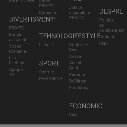
PRO•CINEMA
Știrile
PRO•TV
Job-uri
DESPRE
România,
disponibile
te iubesc!
PRO•TV
DIVERTISMENT
Politica
de
PRO•TV
Confidențialita
Românii
TEHNOLOGIE
LIFESTYLE
Contact
au Talent
CNA
I Like IT
Doctor de
Vocea
Bine
României
Acasă
Las
SPORT
Fierbinți
Acasă
Gold
Apropo
Sport.ro
TV
Perfecte
PRO•ARENA
DeBărbați
Foodstory
ECONOMIC
iBani