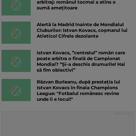
arbitraj: românul tocmai a atins o
sumă amețitoare
Alertă la Madrid înainte de Mondialul
Cluburilor: Istvan Kovacs, coșmarul lui
Atletico! Cifrele dezolante
Istvan Kovacs, ”centralul” român care
poate arbitra o finală de Campionat
Mondial? ”Și-a deschis drumurile! Hai
să fim obiectivi”
Răzvan Burleanu, după prestația lui
Istvan Kovacs în finala Champions
League: "Fotbalul românesc revine
unde îi e locul!"