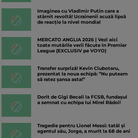
Imaginea cu Vladimir Putin care a
stârnit revoltă! Ucrainenii acuză lipsă
de reacție la nivel mondial
MERCATO ANGLIA 2026 | Vezi aici
toate mutările verii făcute în Premier
League (EXCLUSIV pe VOYO)
Transfer surpriză! Kevin Ciubotaru,
prezentat la noua echipă: ”Nu puteam
să ratez șansa asta!”
Dorit de Gigi Becali la FCSB, fundașul
a semnat cu echipa lui Mirel Rădoi!
Tragedie pentru Lionel Messi: tatăl și
agentul său, Jorge, a murit la 68 de ani