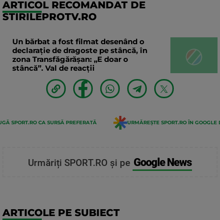
ARTICOL RECOMANDAT DE
STIRILEPROTV.RO
Un bărbat a fost filmat desenând o
declaraţie de dragoste pe stâncă, în
zona Transfăgărăşan: „E doar o
stâncă”. Val de reacții
GĂ SPORT.RO CA SURSĂ PREFERATĂ
URMĂREȘTE SPORT.RO ÎN GOOGLE 
Google News
Urmăriți SPORT.RO și pe
ARTICOLE PE SUBIECT