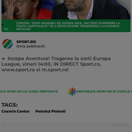
CONTRA: "SUNT MANDRU DE ECHIPA MEA, AM FOST SUPERIORI LA
TOATE CAPITOLELE!" CE A SPUS DESPRE TRANSFERUL LUI MARIUS
EUROPA LEAGUE
NICULAE!
SPORT.RO
Data publicarii:
Data
actualizarii:
► Incepe Aventura! Tragerea la sorti Europa
League, vineri 14:00, IN DIRECT Sport.ro,
www.sport.ro si m.sport.ro!
GĂ SPORT.RO CA SURSĂ PREFERATĂ
URMĂREȘTE SPORT.RO ÎN GOOGLE 
TAGS:
Cosmin Contra
Petrolul Ploiesti