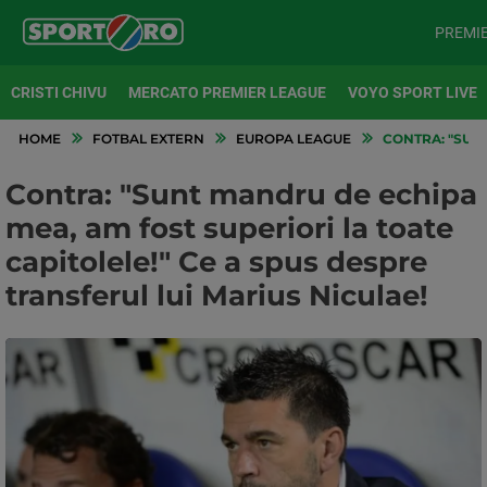
PREMI
CRISTI CHIVU
MERCATO PREMIER LEAGUE
VOYO SPORT LIVE
HOME
FOTBAL EXTERN
EUROPA LEAGUE
CONTRA: "SUNT
Contra: "Sunt mandru de echipa
mea, am fost superiori la toate
capitolele!" Ce a spus despre
transferul lui Marius Niculae!