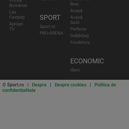
Vocea
Bine
României
Acasă
Las
SPORT
Fierbinți
Acasă
Gold
Apropo
Sport.ro
TV
Perfecte
PRO•ARENA
DeBărbați
Foodstory
ECONOMIC
iBani
© Sport.ro |
Despre
|
Despre cookies
|
Politica de
confidentialitate
Don’t miss out on our news and
updates! Enable push
notifications
SUBSCRIBE
NOT NOW