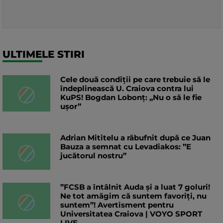
ULTIMELE STIRI
Cele două condiții pe care trebuie să le
îndeplinească U. Craiova contra lui
KuPS! Bogdan Lobonț: „Nu o să le fie
ușor”
Adrian Mititelu a răbufnit după ce Juan
Bauza a semnat cu Levadiakos: ”E
jucătorul nostru”
”FCSB a întâlnit Auda și a luat 7 goluri!
Ne tot amăgim că suntem favoriți, nu
suntem”! Avertisment pentru
Universitatea Craiova | VOYO SPORT
LIVE