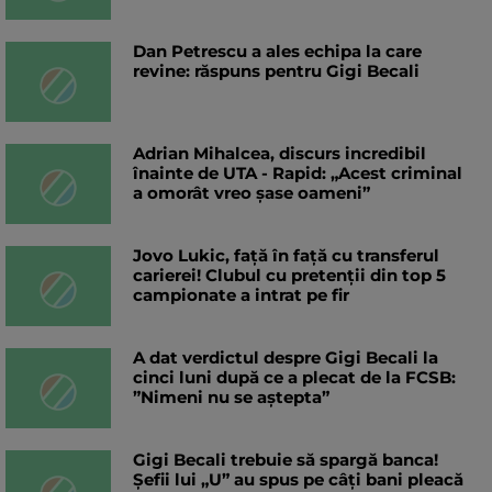
Dan Petrescu a ales echipa la care
revine: răspuns pentru Gigi Becali
Adrian Mihalcea, discurs incredibil
înainte de UTA - Rapid: „Acest criminal
a omorât vreo șase oameni”
Jovo Lukic, față în față cu transferul
carierei! Clubul cu pretenții din top 5
campionate a intrat pe fir
A dat verdictul despre Gigi Becali la
cinci luni după ce a plecat de la FCSB:
”Nimeni nu se aștepta”
Gigi Becali trebuie să spargă banca!
Șefii lui „U” au spus pe câți bani pleacă