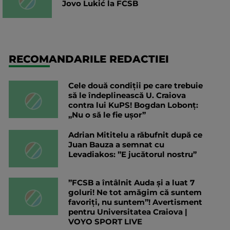
Jovo Lukić la FCSB
RECOMANDARILE REDACTIEI
Cele două condiții pe care trebuie
să le îndeplinească U. Craiova
contra lui KuPS! Bogdan Lobonț:
„Nu o să le fie ușor”
Adrian Mititelu a răbufnit după ce
Juan Bauza a semnat cu
Levadiakos: ”E jucătorul nostru”
”FCSB a întâlnit Auda și a luat 7
goluri! Ne tot amăgim că suntem
favoriți, nu suntem”! Avertisment
pentru Universitatea Craiova |
VOYO SPORT LIVE