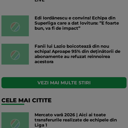
Edi Iordănescu e convins! Echipa din
Superliga care a dat lovitura: ”E foarte
bun, va fi de impact”
Fanii lui Lazio boicotează din nou
echipa! Aproape 95% din deținătorii de
abonamente au refuzat reînnoirea
acestora
VEZI MAI MULTE STIRI
CELE MAI CITITE
Mercato vară 2026 | Aici ai toate
transferurile realizate de echipele din
Liga 1