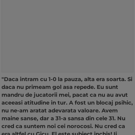
"Daca intram cu 1-0 la pauza, alta era soarta. Si
daca nu primeam gol asa repede. Eu sunt
mandru de jucatorii mei, pacat ca nu au avut
aceeasi atitudine in tur. A fost un blocaj psihic,
nu ne-am aratat adevarata valoare. Avem
maine sanse, dar a 31-a sansa din cele 31. Nu
cred ca suntem noi cei norocosi. Nu cred ca
era altfel cu Gicu. El este subiect inchis! Ii