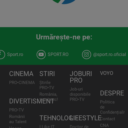
Urmăreşte-ne pe:
Sport.ro
SPORT.RO
@sport.ro.oficial
CINEMA
STIRI
JOBURI
VOYO
PRO
PRO•CINEMA
Știrile
PRO•TV
Job-uri
DESPRE
România,
disponibile
te iubesc!
PRO•TV
DIVERTISMENT
Politica
de
PRO•TV
Confidențialita
Românii
TEHNOLOGIE
LIFESTYLE
Contact
au Talent
CNA
I Like IT
Doctor de