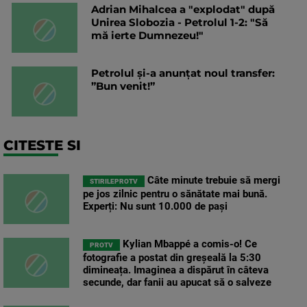
Adrian Mihalcea a "explodat" după
Unirea Slobozia - Petrolul 1-2: "Să
mă ierte Dumnezeu!"
Petrolul și-a anunțat noul transfer:
”Bun venit!”
CITESTE SI
Câte minute trebuie să mergi
STIRILEPROTV
pe jos zilnic pentru o sănătate mai bună.
Experți: Nu sunt 10.000 de pași
Kylian Mbappé a comis-o! Ce
PROTV
fotografie a postat din greșeală la 5:30
dimineața. Imaginea a dispărut în câteva
secunde, dar fanii au apucat să o salveze