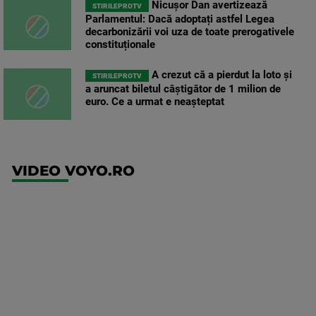
Nicușor Dan avertizează
STIRILEPROTV
Parlamentul: Dacă adoptați astfel Legea
decarbonizării voi uza de toate prerogativele
constituționale
A crezut că a pierdut la loto și
STIRILEPROTV
a aruncat biletul câștigător de 1 milion de
euro. Ce a urmat e neașteptat
VIDEO VOYO.RO
UFC
(EN)
UFC
Fight