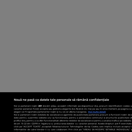
Nouă ne pasă ca datele tale personale să rămână confidențiale
Noi și partenerii noștri
201
stocăm și/sau accesăm informații pe dispozitivul dvs., precum identificatorii cookie 
caracter personal. Puteți accepta sau gestiona alegerile dvs. făcând clic mai jos sau în orice moment, pe pagina cu 
alegeri vor fi raportate partenerilor noștri și nu vă vor afecta navigarea.
Mai multe detalii
Noi si partenerii nostri (retelele de socializare si agentiile de publicitate partenere, precum si furnizorii nostri de
date pentru a permite website-ului sa functioneze, pentru a personaliza continutul si anunturile publicitare afis
profilul dvs., pentru a va oferi functionalitati aferente retelelor de socializare si pentru a analiza traficul pe websit
de art. 15-22 din GDPR in legatura cu prelucrarea datelor cu caracter personal. Aceste drepturi pot fi exercitat
click pe “ACCEPT TOATE”, acceptati folosirea tuturor Tehnologiilor de tip Cookie, care implica inclusiv acceptul d
informatiilor de catre Vendor-ii cu care colaboram. Prin click pe “VREAU SA MODIFIC SETARILE INDIVIDUAL” p