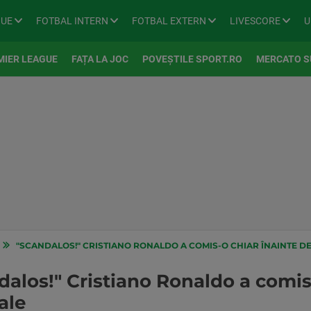
GUE
FOTBAL INTERN
FOTBAL EXTERN
LIVESCORE
U
MIER LEAGUE
FAȚA LA JOC
POVEȘTILE SPORT.RO
MERCATO S
"SCANDALOS!" CRISTIANO RONALDO A COMIS-O CHIAR ÎNAINTE D
alos!" Cristiano Ronaldo a comis-
ale