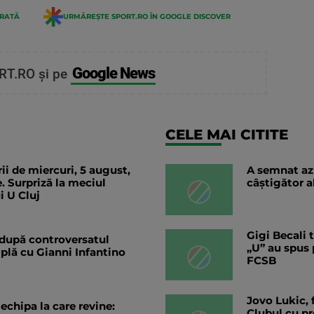
ERATĂ
URMĂREȘTE SPORT.RO ÎN GOOGLE DISCOVER
Google News
RT.RO și pe
CELE MAI CITITE
rii de miercuri, 5 august,
A semnat az
. Surpriză la meciul
câștigător a
i U Cluj
Gigi Becali 
' după controversatul
„U” au spus 
mplă cu Gianni Infantino
FCSB
Jovo Lukic, f
echipa la care revine:
Clubul cu pr