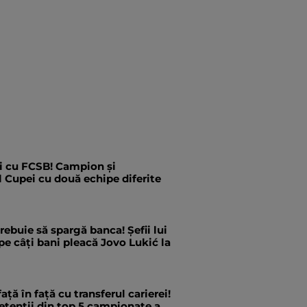
i cu FCSB! Campion și
l Cupei cu două echipe diferite
trebuie să spargă banca! Șefii lui
pe câți bani pleacă Jovo Lukić la
ață în față cu transferul carierei!
etenții din top 5 campionate a