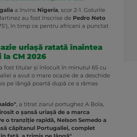
galia
a învins
Nigeria
, scor 2-1. Golurile
rtinez au fost înscrise de
Pedro Neto
75'), în timp ce pentru africani a punctat
azie uriașă ratată înaintea
i la CM 2026
a fost titular și înlocuit în minutul 65 cu
liei a avut o mare ocazie de a deschide
imis pe lângă poartă după ce a rămas
naldo"
, a titrat ziarul portughez A Bola,
 irosit o șansă uriașă de a marca
 Pe o tranziție rapidă, Nelson Semedo a
nsă căpitanul Portugaliei, complet
în față, a trimis pe lângă"
.