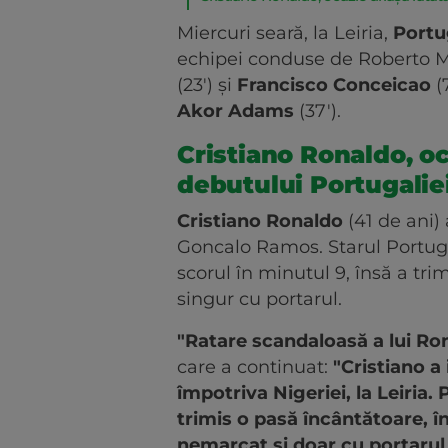
Miercuri seară, la Leiria,
Portu
echipei conduse de Roberto Ma
(23') și
Francisco Conceicao
(
Akor Adams
(37').
Cristiano Ronaldo, oc
debutului Portugalie
Cristiano Ronaldo
(41 de ani) 
Goncalo Ramos. Starul Portuga
scorul în minutul 9, însă a tr
singur cu portarul.
"Ratare scandaloasă a lui Ro
care a continuat:
"Cristiano a
împotriva Nigeriei, la Leiria.
trimis o pasă încântătoare, î
nemarcat și doar cu portarul 