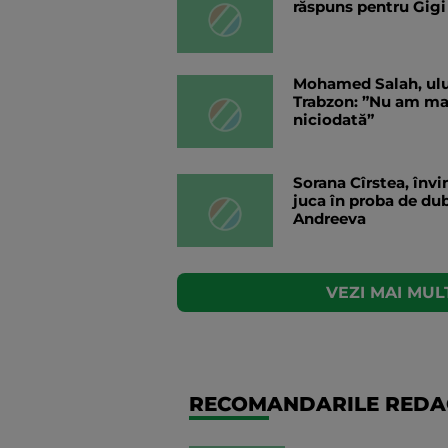
răspuns pentru Gigi
Mohamed Salah, ului
Trabzon: ”Nu am ma
niciodată”
Sorana Cîrstea, învi
juca în proba de du
Andreeva
VEZI MAI MULT
RECOMANDARILE REDAC