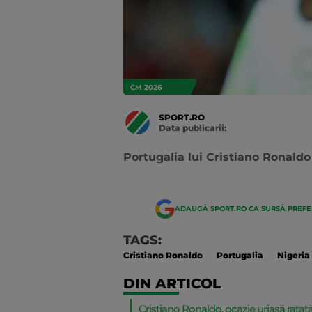
CM 2026
SPORT.RO
Data publicarii:
Data
actualizarii:
Portugalia lui Cristiano Ronald
ADAUGĂ SPORT.RO CA SURSĂ PREF
TAGS:
Cristiano Ronaldo
Portugalia
Nigeria
DIN ARTICOL
Cristiano Ronaldo, ocazie uriașă ratat