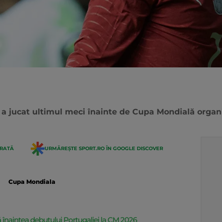
o a jucat ultimul meci înainte de Cupa Mondială orga
ERATĂ
URMĂREȘTE SPORT.RO ÎN GOOGLE DISCOVER
Cupa Mondiala
ă înaintea debutului Portugaliei la CM 2026