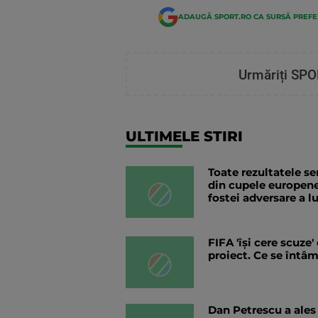
ADAUGĂ SPORT.RO CA SURSĂ PREF
Urmăriți SPO
ULTIMELE STIRI
Toate rezultatele se
din cupele europene
fostei adversare a lu
FIFA 'își cere scuze
proiect. Ce se întâ
Dan Petrescu a ales 