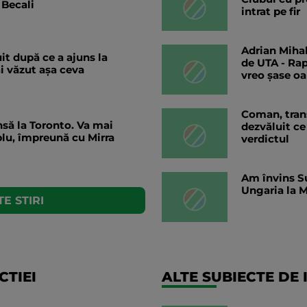
 Becali
intrat pe fir
Adrian Mihal
t după ce a ajuns la
de UTA - Rap
i văzut așa ceva
vreo șase o
Coman, trans
nsă la Toronto. Va mai
dezvăluit ce 
blu, împreună cu Mirra
verdictul
Am învins Su
Ungaria la M
E STIRI
TIEI
ALTE SUBIECTE DE 