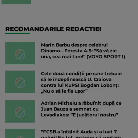
RECOMANDARILE REDACTIEI
Marin Barbu despre celebrul
Dinamo - Foresta 4-5: ”Să vă zic
una, cea mai tare!” (VOYO SPORT 1)
Cele două condiții pe care trebuie
să le îndeplinească U. Craiova
contra lui KuPS! Bogdan Lobonț:
„Nu o să le fie ușor”
Adrian Mititelu a răbufnit după ce
Juan Bauza a semnat cu
Levadiakos: ”E jucătorul nostru”
”FCSB a întâlnit Auda și a luat 7
goluri! Ne tot amăgim că suntem