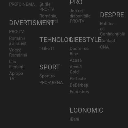
PRO
PRO•CINEMA
Știrile
PRO•TV
Job-uri
DESPRE
România,
disponibile
te iubesc!
PRO•TV
DIVERTISMENT
Politica
de
PRO•TV
Confidențialita
Românii
TEHNOLOGIE
LIFESTYLE
Contact
au Talent
CNA
I Like IT
Doctor de
Vocea
Bine
României
Acasă
Las
SPORT
Fierbinți
Acasă
Gold
Apropo
Sport.ro
TV
Perfecte
PRO•ARENA
DeBărbați
Foodstory
ECONOMIC
iBani