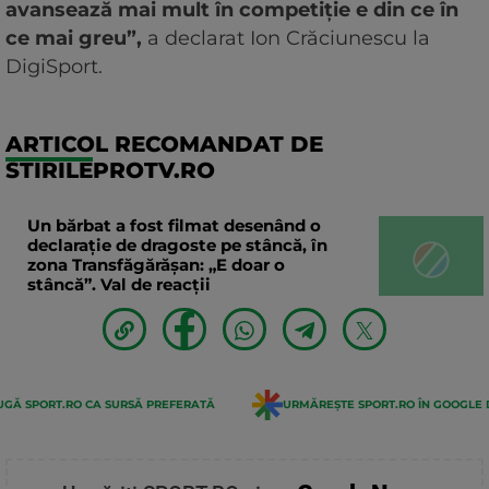
avansează mai mult în competiție e din ce în
ce mai greu”,
a declarat Ion Crăciunescu la
DigiSport.
ARTICOL RECOMANDAT DE
STIRILEPROTV.RO
Un bărbat a fost filmat desenând o
declaraţie de dragoste pe stâncă, în
zona Transfăgărăşan: „E doar o
stâncă”. Val de reacții
GĂ SPORT.RO CA SURSĂ PREFERATĂ
URMĂREȘTE SPORT.RO ÎN GOOGLE 