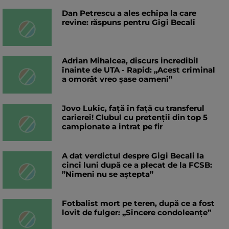
Dan Petrescu a ales echipa la care
revine: răspuns pentru Gigi Becali
Adrian Mihalcea, discurs incredibil
înainte de UTA - Rapid: „Acest criminal
a omorât vreo șase oameni”
Jovo Lukic, față în față cu transferul
carierei! Clubul cu pretenții din top 5
campionate a intrat pe fir
A dat verdictul despre Gigi Becali la
cinci luni după ce a plecat de la FCSB:
”Nimeni nu se aștepta”
Fotbalist mort pe teren, după ce a fost
lovit de fulger: „Sincere condoleanțe”