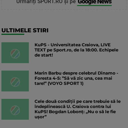
Google News
Urmăriți SPORT.RO și pe
ULTIMELE STIRI
KuPS - Universitatea Craiova, LIVE
TEXT pe Sport.ro, de la 18:00. Echipele
de start!
Marin Barbu despre celebrul Dinamo -
Foresta 4-5: ”Să vă zic una, cea mai
tare!” (VOYO SPORT 1)
Cele două condiții pe care trebuie să le
îndeplinească U. Craiova contra lui
KuPS! Bogdan Lobonț: „Nu o să le fie
ușor”