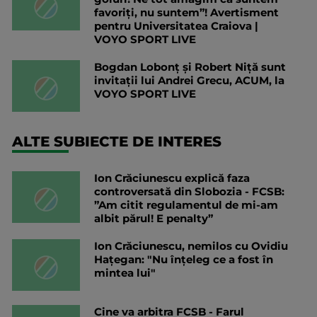
favoriți, nu suntem”! Avertisment
pentru Universitatea Craiova |
VOYO SPORT LIVE
Bogdan Lobonț și Robert Niță sunt
invitații lui Andrei Grecu, ACUM, la
VOYO SPORT LIVE
ALTE SUBIECTE DE INTERES
Ion Crăciunescu explică faza
controversată din Slobozia - FCSB:
”Am citit regulamentul de mi-am
albit părul! E penalty”
Ion Crăciunescu, nemilos cu Ovidiu
Hațegan: "Nu înțeleg ce a fost în
mintea lui"
Cine va arbitra FCSB - Farul