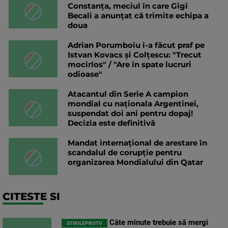
Constanța, meciul în care Gigi
Becali a anunțat că trimite echipa a
doua
Adrian Porumboiu i-a făcut praf pe
Istvan Kovacs și Colțescu: "Trecut
mocirlos" / "Are în spate lucruri
odioase"
Atacantul din Serie A campion
mondial cu naționala Argentinei,
suspendat doi ani pentru dopaj!
Decizia este definitivă
Mandat internațional de arestare în
scandalul de corupție pentru
organizarea Mondialului din Qatar
CITESTE SI
Câte minute trebuie să mergi
STIRILEPROTV