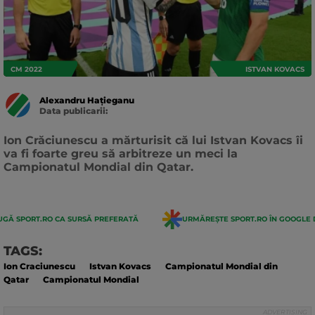
CM 2022
ISTVAN KOVACS
Alexandru Hațieganu
Data publicarii:
Data
actualizarii:
Ion Crăciunescu a mărturisit că lui Istvan Kovacs îi
va fi foarte greu să arbitreze un meci la
Campionatul Mondial din Qatar.
GĂ SPORT.RO CA SURSĂ PREFERATĂ
URMĂREȘTE SPORT.RO ÎN GOOGLE 
TAGS:
Ion Craciunescu
Istvan Kovacs
Campionatul Mondial din
Qatar
Campionatul Mondial