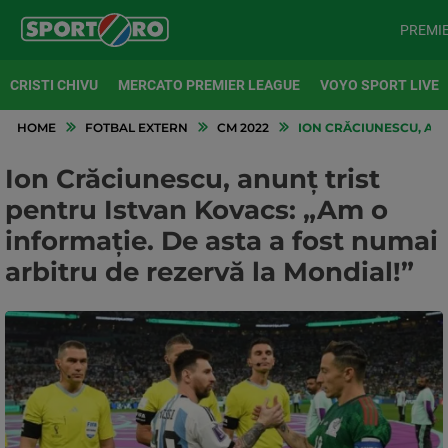
PREMI
CRISTI CHIVU
MERCATO PREMIER LEAGUE
VOYO SPORT LIVE
HOME
FOTBAL EXTERN
CM 2022
ION CRĂCIUNESCU, ANU
Ion Crăciunescu, anunț trist
pentru Istvan Kovacs: „Am o
informație. De asta a fost numai
arbitru de rezervă la Mondial!”