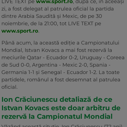
LIVE TEXT pe
www.sport.ro
, după ce, în aceeași
zi, a fost delegat al patrulea oficial la partida
dintre Arabia Saudită și Mexic, de pe 30
noiembrie, de la 21:00, tot LIVE TEXT pe
www.sport.ro
.
Până acum, la această ediție a Campionatului
Mondial, Istvan Kovacs a mai fost rezervă la
meciurile Qatar - Ecuador 0-2, Uruguay - Coreea
de Sud 0-0, Argentina - Mexic 2-0, Spania -
Germania 1-1 și Senegal - Ecuador 1-2. La toate
partidele, românul a fost desemnat al patrulea
oficial.
Ion Crăciunescu detaliază de ce
Istvan Kovacs este doar arbitru de
rezervă la Campionatul Mondial
Văzând această situție, Ion Crăciunescu (72 ani)