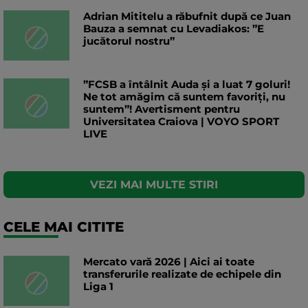
Adrian Mititelu a răbufnit după ce Juan
Bauza a semnat cu Levadiakos: ”E
jucătorul nostru”
”FCSB a întâlnit Auda și a luat 7 goluri!
Ne tot amăgim că suntem favoriți, nu
suntem”! Avertisment pentru
Universitatea Craiova | VOYO SPORT
LIVE
VEZI MAI MULTE STIRI
CELE MAI CITITE
Mercato vară 2026 | Aici ai toate
transferurile realizate de echipele din
Liga 1