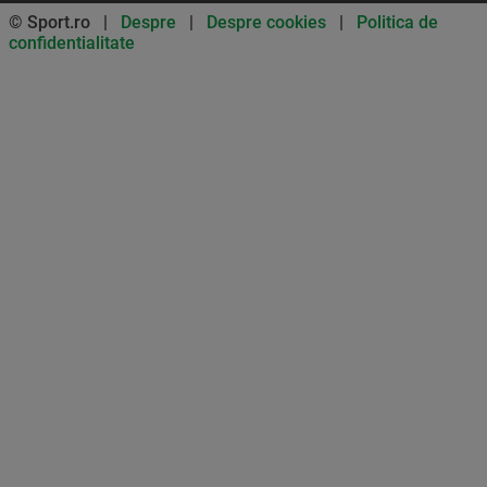
© Sport.ro |
Despre
|
Despre cookies
|
Politica de
confidentialitate
Don’t miss out on our news and
updates! Enable push
notifications
SUBSCRIBE
NOT NOW
UNSUBSCRIBE