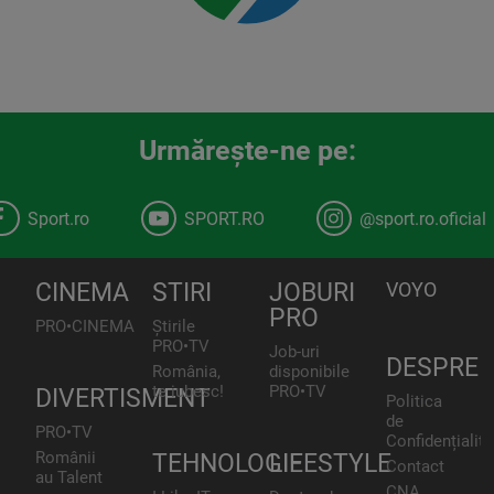
Urmăreşte-ne pe:
Sport.ro
SPORT.RO
@sport.ro.oficial
CINEMA
STIRI
JOBURI
VOYO
PRO
PRO•CINEMA
Știrile
PRO•TV
Job-uri
DESPRE
România,
disponibile
te iubesc!
PRO•TV
DIVERTISMENT
Politica
de
PRO•TV
Confidențialita
Românii
TEHNOLOGIE
LIFESTYLE
Contact
au Talent
CNA