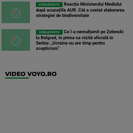
Reacția Ministerului Mediului
STIRILEPROTV
după acuzațiile AUR. Cât a costat elaborarea
strategiei de biodiversitate
Ce l-a nemulțumit pe Zelenski
STIRILEPROTV
la Belgrad, în prima sa vizită oficială în
Serbia: „Ucraina nu are timp pentru
scepticism”
VIDEO VOYO.RO
UFC
(RO)
UFC
Fight