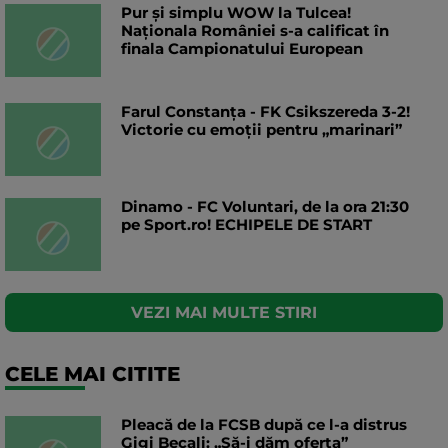
Pur și simplu WOW la Tulcea!
Naționala României s-a calificat în
finala Campionatului European
Farul Constanța - FK Csikszereda 3-2!
Victorie cu emoții pentru „marinari”
Dinamo - FC Voluntari, de la ora 21:30
pe Sport.ro! ECHIPELE DE START
VEZI MAI MULTE STIRI
CELE MAI CITITE
Pleacă de la FCSB după ce l-a distrus
Gigi Becali: „Să-i dăm oferta”