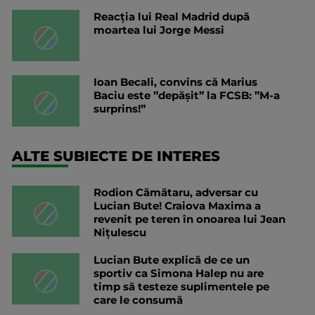
Reacția lui Real Madrid după
moartea lui Jorge Messi
Ioan Becali, convins că Marius
Baciu este ”depășit” la FCSB: ”M-a
surprins!”
ALTE SUBIECTE DE INTERES
Rodion Cămătaru, adversar cu
Lucian Bute! Craiova Maxima a
revenit pe teren în onoarea lui Jean
Nițulescu
Lucian Bute explică de ce un
sportiv ca Simona Halep nu are
timp să testeze suplimentele pe
care le consumă