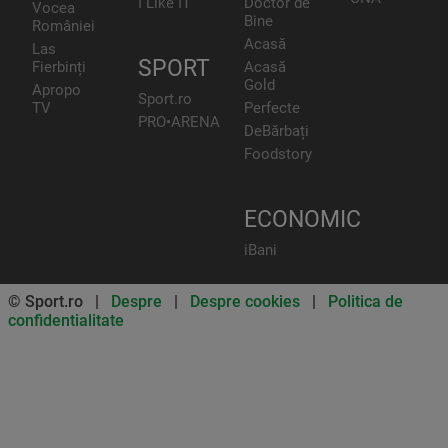
I Like IT
Doctor de
Vocea
Bine
României
Acasă
Las
SPORT
Fierbinți
Acasă
Gold
Apropo
Sport.ro
TV
Perfecte
PRO•ARENA
DeBărbați
Foodstory
ECONOMIC
iBani
© Sport.ro |
Despre
|
Despre cookies
|
Politica de
confidentialitate
Don’t miss out on our news and
updates! Enable push
notifications
SUBSCRIBE
NOT NOW