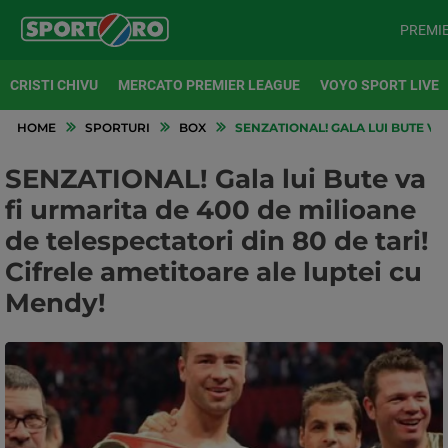
PREMI
CRISTI CHIVU
MERCATO PREMIER LEAGUE
VOYO SPORT LIVE
HOME
SPORTURI
BOX
SENZATIONAL! GALA LUI BUTE VA 
SENZATIONAL! Gala lui Bute va
fi urmarita de 400 de milioane
de telespectatori din 80 de tari!
Cifrele ametitoare ale luptei cu
Mendy!