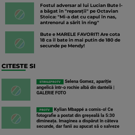
Fostul adversar al lui Lucian Bute l-
a băgat în "reparații" pe Octavian
Stoica: "Mi-a dat cu capul în nas,
antrenorul a sărit în ring"
Bute e MARELE FAVORIT! Are cota
18 ca il bate in mai putin de 180 de
secunde pe Mendy!
CITESTE SI
Selena Gomez, apariție
STIRILEPROTV
angelică într-o rochie albă din dantelă |
GALERIE FOTO
Kylian Mbappé a comis-o! Ce
PROTV
fotografie a postat din greșeală la 5:30
dimineața. Imaginea a dispărut în câteva
secunde, dar fanii au apucat să o salveze