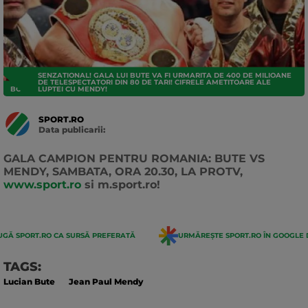
SENZATIONAL! GALA LUI BUTE VA FI URMARITA DE 400 DE MILIOANE
DE TELESPECTATORI DIN 80 DE TARI! CIFRELE AMETITOARE ALE
BOX
LUPTEI CU MENDY!
SPORT.RO
Data publicarii:
Data
actualizarii:
GALA CAMPION PENTRU ROMANIA: BUTE VS
MENDY, SAMBATA, ORA 20.30, LA PROTV,
www.sport.ro
si m.sport.ro!
GĂ SPORT.RO CA SURSĂ PREFERATĂ
URMĂREȘTE SPORT.RO ÎN GOOGLE 
TAGS:
Lucian Bute
Jean Paul Mendy