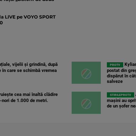
lla LIVE pe VOYO SPORT
00
țiale, vijelii și grindină, după
Kylia
PROTV
le în care se schimbă vremea
postat din gre
dispărut în câ
salveze
uiește cea mai înaltă clădire
STIRILEPROTV
-nori de 1.000 de metri.
mașini au opr
de un șofer nea