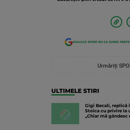
ADAUGĂ SPORT.RO CA SURSĂ PREF
Urmăriți SPO
ULTIMELE STIRI
Gigi Becali, replică
Stoica cu privire la 
„Chiar mă gândesc