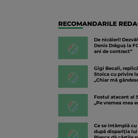
RECOMANDARILE REDAC
De nicăieri! Dezvăl
Denis Drăguș la FC
ani de contract”
Gigi Becali, replic
Stoica cu privire l
„Chiar mă gândes
Fostul atacant al S
„Pe vremea mea era
Ce se întâmplă cu 
după dispariția lu
Pleșca dă cărțile p