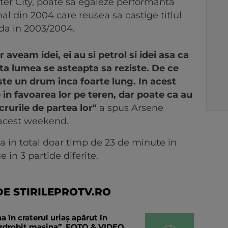
er City, poate sa egaleze performanta
enal din 2004 care reusea sa castige titlul
tida in 2003/2004.
 aveam idei, ei au si petrol si idei asa ca
ata lumea se asteapta sa reziste. De ce
ste un drum inca foarte lung. In acest
n favoarea lor pe teren, dar poate ca au
crurile de partea lor"
a spus Arsene
 acest weekend.
a in total doar timp de 23 de minute in
in 3 partide diferite.
E STIRILEPROTV.RO
în craterul uriaș apărut în
a zdrobit mașina”. FOTO & VIDEO