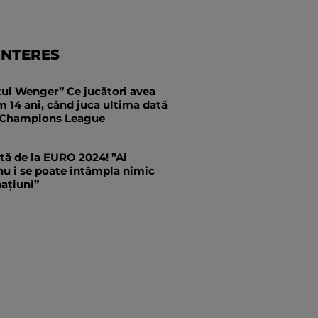
INTERES
ul Wenger” Ce jucători avea
 14 ani, când juca ultima dată
le Champions League
tă de la EURO 2024! ”Ai
nu i se poate întâmpla nimic
naţiuni”