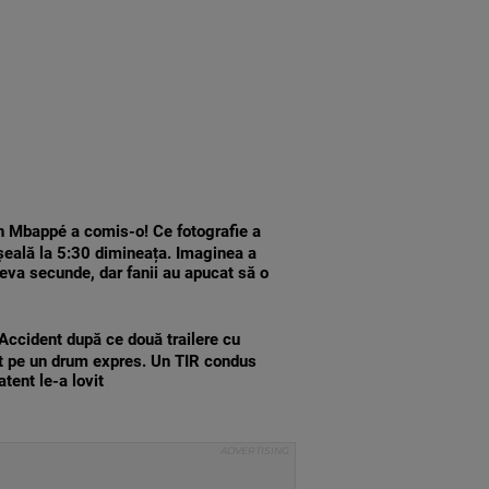
n Mbappé a comis-o! Ce fotografie a
șeală la 5:30 dimineața. Imaginea a
teva secunde, dar fanii au apucat să o
Accident după ce două trailere cu
it pe un drum expres. Un TIR condus
tent le-a lovit