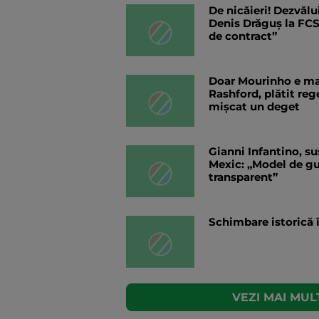
De nicăieri! Dezvălui
Denis Drăguș la FCS
de contract”
Doar Mourinho e mai
Rashford, plătit reg
mișcat un deget
Gianni Infantino, su
Mexic: „Model de guv
transparent”
Schimbare istorică 
VEZI MAI MULT