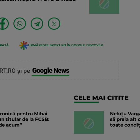
ERATĂ
URMĂREȘTE SPORT.RO ÎN GOOGLE DISCOVER
Google News
RT.RO și pe
CELE MAI CITITE
 ironică pentru Mihai
Neluțu Varga
un titular de la FCSB:
să preia alt
 de acum”
toate condiț