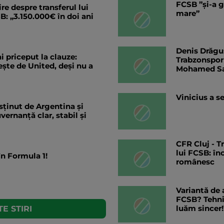
FCSB ”și-a g
re despre transferul lui
mare”
B: „3.150.000€ în doi ani
Denis Drăguș
 priceput la clauze:
Trabzonspor 
ește de United, deși nu a
Mohamed S
Vinicius a s
sținut de Argentina şi
ernanţă clar, stabil şi
CFR Cluj - T
lui FCSB: în
în Formula 1!
românesc
Variantă de 
FCSB? Tehnic
luăm sincer!
E STIRI