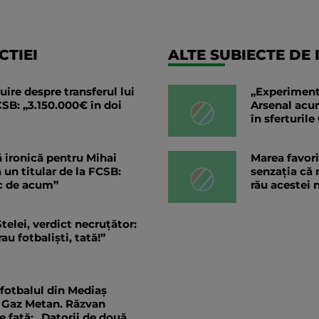
TIEI
ALTE SUBIECTE DE 
uire despre transferul lui
„Experiment
SB: „3.150.000€ în doi
Arsenal acum
în sferturi
ă ironică pentru Mihai
Marea favori
a un titular de la FCSB:
senzaţia că 
c de acum”
rău acestei 
telei, verdict necruțător:
u fotbaliști, tată!”
fotbalul din Mediaș
i Gaz Metan. Răzvan
e față: „Datorii de două