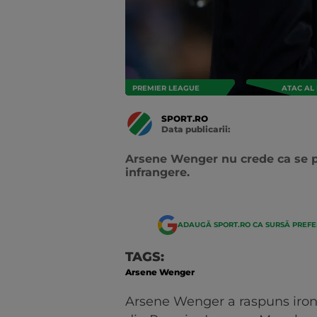
PREMIER LEAGUE
ATAC AL 
SPORT.RO
Data publicarii:
Data
actualizarii:
Arsene Wenger nu crede ca se p
infrangere.
ADAUGĂ SPORT.RO CA SURSĂ PREF
TAGS:
Arsene Wenger
Arsene Wenger a raspuns ironic