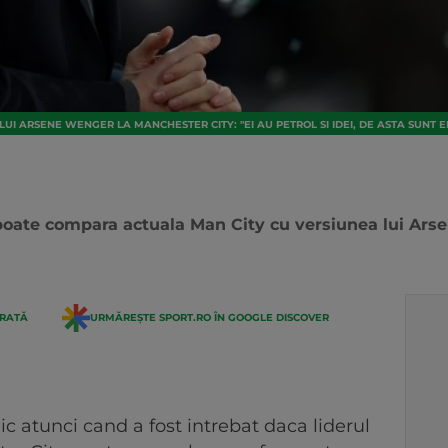
LUI ARSENE WENGER LA MANCHESTER CITY: "EI AU PETROL SI IDEI, DE ASTA SUNT 
oate compara actuala Man City cu versiunea lui Arse
ERATĂ
URMĂREȘTE SPORT.RO ÎN GOOGLE DISCOVER
 atunci cand a fost intrebat daca liderul