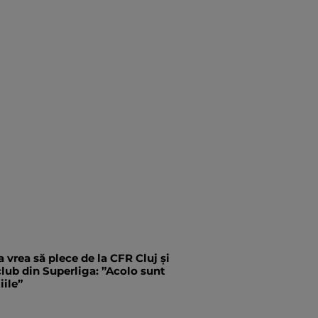
 vrea să plece de la CFR Cluj și
 club din Superliga: ”Acolo sunt
iile”