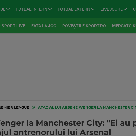
GUE
FOTBAL INTERN
FOTBAL EXTERN
LIVESCORE
U
 SPORT LIVE
FAȚA LA JOC
POVEȘTILE SPORT.RO
MERCATO S
REMIER LEAGUE
ATAC AL LUI ARSENE WENGER LA MANCHESTER CITY: "EI AU PETROL SI IDEI, DE
enger la Manchester City: "Ei au pe
ajul antrenorului lui Arsenal