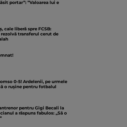
ăsit portar”: ”Valoarea lui e
, cale liberă spre FCSB:
rezolvă transferul cerut de
alah
emnat!
romso 0-5! Ardelenii, pe urmele
că o rușine pentru fotbalul
antrenor pentru Gigi Becali la
ianul a răspuns fabulos: „Să o
”