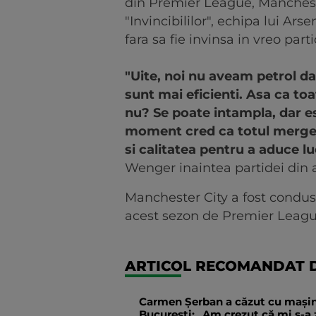
din Premier League, Manchest
"Invincibililor", echipa lui Ars
fara sa fie invinsa in vreo par
"Uite, noi nu aveam petrol dar
sunt mai eficienti. Asa ca to
nu? Se poate intampla, dar e
moment cred ca totul merge i
si calitatea pentru a aduce lu
Wenger inaintea partidei din
Manchester City a fost condus
acest sezon de Premier League 
ARTICOL RECOMANDAT D
Carmen Șerban a căzut cu mașina 
București: „Am crezut că mi s-