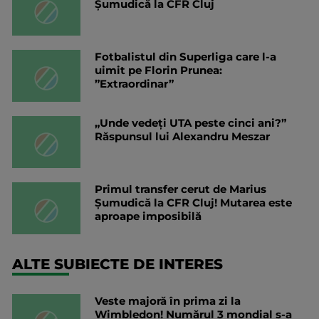
Șumudică la CFR Cluj
Fotbalistul din Superliga care l-a
uimit pe Florin Prunea:
”Extraordinar”
„Unde vedeți UTA peste cinci ani?”
Răspunsul lui Alexandru Meszar
Primul transfer cerut de Marius
Șumudică la CFR Cluj! Mutarea este
aproape imposibilă
ALTE SUBIECTE DE INTERES
Veste majoră în prima zi la
Wimbledon! Numărul 3 mondial s-a