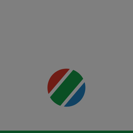
Night:
Ankalaev
vs
Rountree
Jr.
Mai multe
detalii
00:00