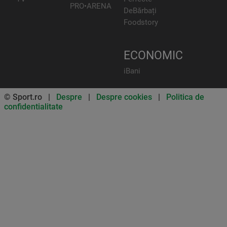
PRO•ARENA
DeBărbați
Foodstory
ECONOMIC
iBani
© Sport.ro |
Despre
|
Despre cookies
|
Politica de
confidentialitate
Don’t miss out on our news and
updates! Enable push
notifications
SUBSCRIBE
NOT NOW
UNSUBSCRIBE