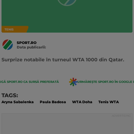
TENIS
SPORT.RO
Data publicarii:
Data
actualizarii:
Surprize notabile în turneul WTA 1000 din Qatar.
GĂ SPORT.RO CA SURSĂ PREFERATĂ
URMĂREȘTE SPORT.RO ÎN GOOGLE 
TAGS:
Aryna Sabalenka
Paula Badosa
WTA Doha
Tenis WTA