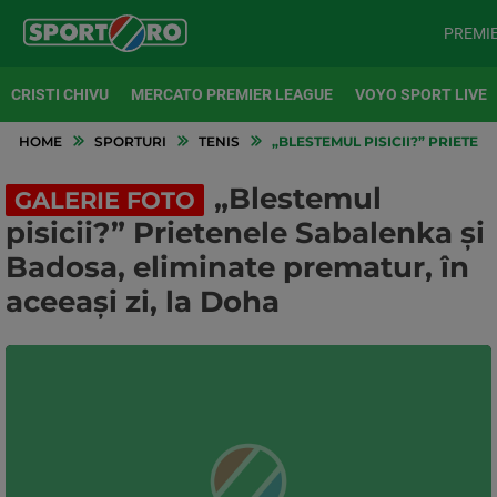
PREMI
CRISTI CHIVU
MERCATO PREMIER LEAGUE
VOYO SPORT LIVE
HOME
SPORTURI
TENIS
„BLESTEMUL PISICII?” PRIETEN
„Blestemul
GALERIE FOTO
pisicii?” Prietenele Sabalenka și
Badosa, eliminate prematur, în
aceeași zi, la Doha