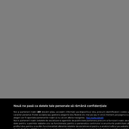
Nouă ne pasă ca datele tale personale să rămână confidențiale
Noi și partenerii noștri
201
stocăm și/sau accesăm informații pe dispozitivul dvs., precum identificatorii cookie 
caracter personal. Puteți accepta sau gestiona alegerile dvs. făcând clic mai jos sau în orice moment, pe pagina cu 
alegeri vor fi raportate partenerilor noștri și nu vă vor afecta navigarea.
Mai multe detalii
Noi si partenerii nostri (retelele de socializare si agentiile de publicitate partenere, precum si furnizorii nostri de
date pentru a permite website-ului sa functioneze, pentru a personaliza continutul si anunturile publicitare afis
profilul dvs., pentru a va oferi functionalitati aferente retelelor de socializare si pentru a analiza traficul pe websit