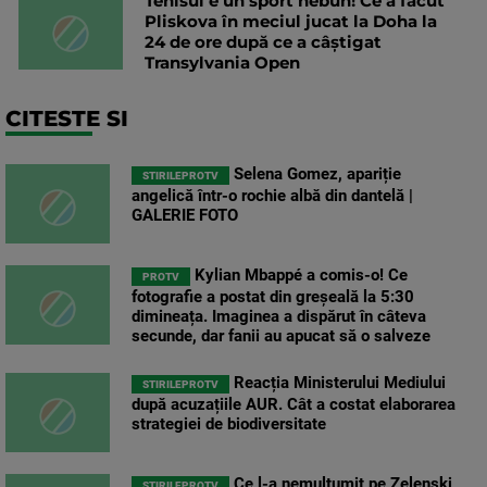
Tenisul e un sport nebun! Ce a făcut
Pliskova în meciul jucat la Doha la
24 de ore după ce a câștigat
Transylvania Open
CITESTE SI
Selena Gomez, apariție
STIRILEPROTV
angelică într-o rochie albă din dantelă |
GALERIE FOTO
Kylian Mbappé a comis-o! Ce
PROTV
fotografie a postat din greșeală la 5:30
dimineața. Imaginea a dispărut în câteva
secunde, dar fanii au apucat să o salveze
Reacția Ministerului Mediului
STIRILEPROTV
după acuzațiile AUR. Cât a costat elaborarea
strategiei de biodiversitate
Ce l-a nemulțumit pe Zelenski
STIRILEPROTV