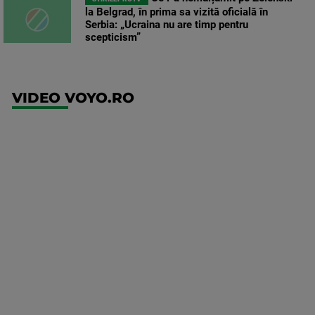
la Belgrad, în prima sa vizită oficială în
Serbia: „Ucraina nu are timp pentru
scepticism”
VIDEO VOYO.RO
UFC
(RO)
UFC
Fight
Night:
Gamrot
vs