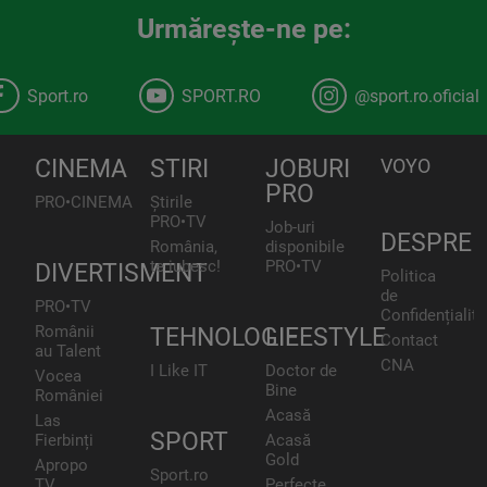
Urmăreşte-ne pe:
Sport.ro
SPORT.RO
@sport.ro.oficial
CINEMA
STIRI
JOBURI
VOYO
PRO
PRO•CINEMA
Știrile
PRO•TV
Job-uri
DESPRE
România,
disponibile
te iubesc!
PRO•TV
DIVERTISMENT
Politica
de
PRO•TV
Confidențialita
Românii
TEHNOLOGIE
LIFESTYLE
Contact
au Talent
CNA
I Like IT
Doctor de
Vocea
Bine
României
Acasă
Las
SPORT
Fierbinți
Acasă
Gold
Apropo
Sport.ro
TV
Perfecte