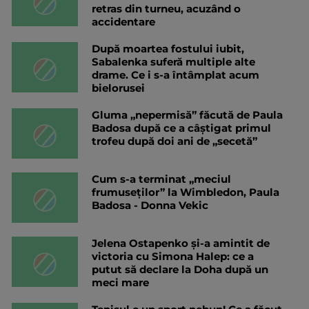
retras din turneu, acuzând o
accidentare
După moartea fostului iubit,
Sabalenka suferă multiple alte
drame. Ce i s-a întâmplat acum
bielorusei
Gluma „nepermisă” făcută de Paula
Badosa după ce a câștigat primul
trofeu după doi ani de „secetă”
Cum s-a terminat „meciul
frumuseților” la Wimbledon, Paula
Badosa - Donna Vekic
Jelena Ostapenko și-a amintit de
victoria cu Simona Halep: ce a
putut să declare la Doha după un
meci mare