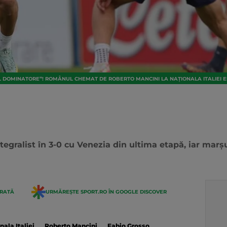
L DOMINATORE”! ROMÂNUL CHEMAT DE ROBERTO MANCINI LA NAȚIONALA ITALIEI E
ntegralist în 3-0 cu Venezia din ultima etapă, iar marș
ERATĂ
URMĂREȘTE SPORT.RO ÎN GOOGLE DISCOVER
nala Italiei
Roberto Mancini
Fabio Grosso