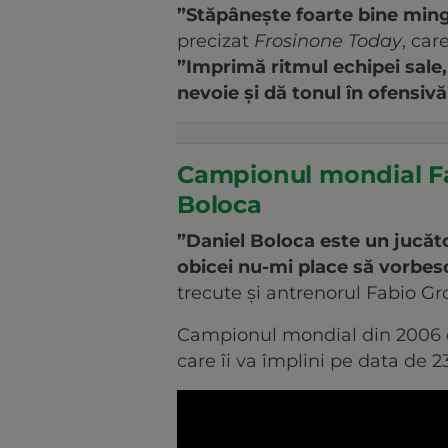
”Stăpânește foarte bine ming
precizat
Frosinone Today
, car
”Imprimă ritmul echipei sale
nevoie și dă tonul în ofensivă
Campionul mondial Fa
Boloca
”Daniel Boloca este un jucăto
obicei nu-mi place să vorbesc
trecute și antrenorul Fabio Gr
Campionul mondial din 2006 o
care îi va împlini pe data de 2