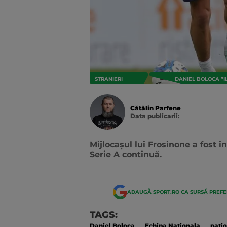
STRANIERI
DANIEL BOLOCA ”I
Cătălin Parfene
Data publicarii:
Data
actualizarii:
Mijlocașul lui Frosinone a fost i
Serie A continuă.
ADAUGĂ SPORT.RO CA SURSĂ PREF
TAGS:
Daniel Boloca
Echipa Nationala
natio