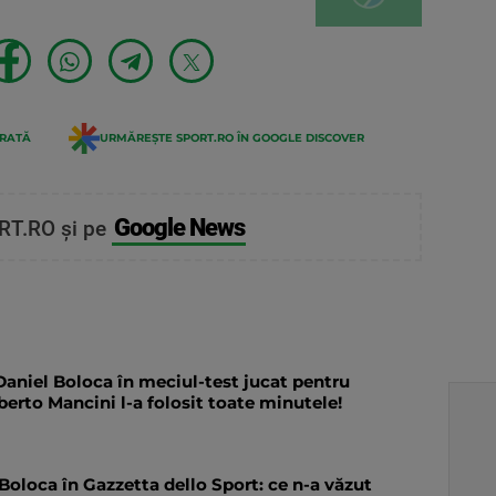
ERATĂ
URMĂREȘTE SPORT.RO ÎN GOOGLE DISCOVER
Google News
RT.RO și pe
aniel Boloca în meciul-test jucat pentru
oberto Mancini l-a folosit toate minutele!
 Boloca în Gazzetta dello Sport: ce n-a văzut