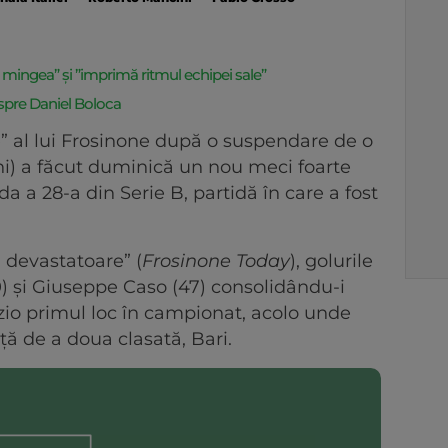
 mingea” și ”imprimă ritmul echipei sale”
pre Daniel Boloca
” al lui Frosinone după o suspendare de o
ni) a făcut duminică un nou meci foarte
a a 28-a din Serie B, partidă în care a fost
u devastatoare” (
Frosinone Today
), golurile
50) și Giuseppe Caso (47) consolidându-i
zio primul loc în campionat, acolo unde
ță de a doua clasată, Bari.