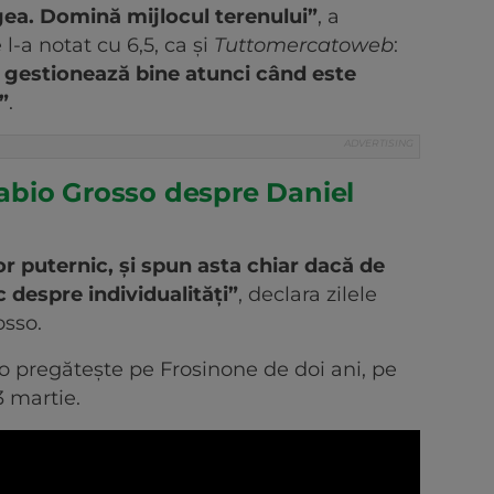
ea. Domină mijlocul terenului”
, a
e l-a notat cu 6,5, ca și
Tuttomercatoweb
:
, gestionează bine atunci când este
”
.
bio Grosso despre Daniel
r puternic, și spun asta chiar dacă de
 despre individualități”
, declara zilele
osso.
 pregătește pe Frosinone de doi ani, pe
3 martie.