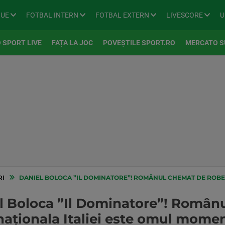
GUE
FOTBAL INTERN
FOTBAL EXTERN
LIVESCORE
U
 SPORT LIVE
FAȚA LA JOC
POVEȘTILE SPORT.RO
MERCATO S
RI
DANIEL BOLOCA ”IL DOMINATORE”! ROMÂNUL CHEMAT DE ROBERTO MANCINI LA NAȚIONALA IT
l Boloca ”Il Dominatore”! Român
aționala Italiei este omul moment