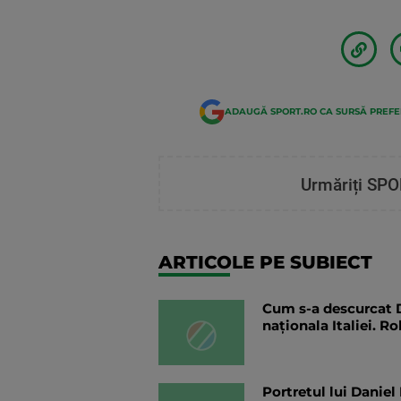
ADAUGĂ SPORT.RO CA SURSĂ PREF
Urmăriți SPO
ARTICOLE PE SUBIECT
Cum s-a descurcat D
naționala Italiei. R
Portretul lui Daniel