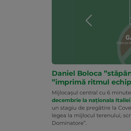
Daniel Boloca ”stăpân
”imprimă ritmul echip
Mijlocașul central cu 6 minute
decembrie la naționala Italiei
un stagiu de pregătire la Cove
legea la mijlocul terenului, scri
Dominatore”.