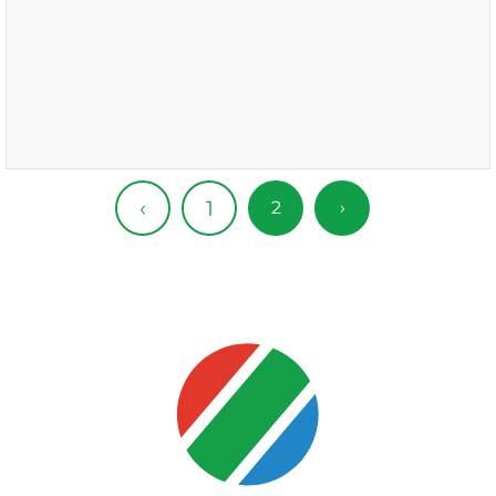
1
‹
2
›