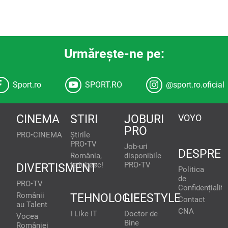
Urmăreşte-ne pe:
Sport.ro
SPORT.RO
@sport.ro.oficial
CINEMA
STIRI
JOBURI
VOYO
PRO
PRO•CINEMA
Știrile
PRO•TV
Job-uri
DESPRE
România,
disponibile
te iubesc!
PRO•TV
DIVERTISMENT
Politica
de
PRO•TV
Confidențialita
Românii
TEHNOLOGIE
LIFESTYLE
Contact
au Talent
CNA
I Like IT
Doctor de
Vocea
Bine
României