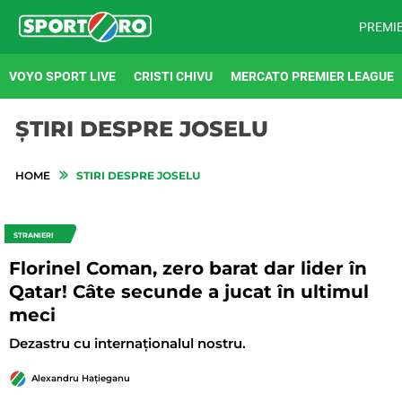
PREMI
VOYO SPORT LIVE
CRISTI CHIVU
MERCATO PREMIER LEAGUE
ȘTIRI DESPRE JOSELU
HOME
STIRI DESPRE JOSELU
STRANIERI
Florinel Coman, zero barat dar lider în
Qatar! Câte secunde a jucat în ultimul
meci
Dezastru cu internaționalul nostru.
Alexandru Hațieganu