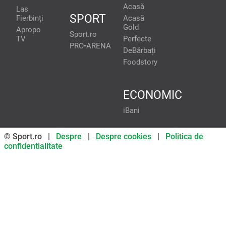
Acasă
Las
SPORT
Fierbinți
Acasă
Gold
Apropo
Sport.ro
TV
Perfecte
PRO•ARENA
DeBărbați
Foodstory
ECONOMIC
iBani
© Sport.ro |
Despre
|
Despre cookies
|
Politica de
confidentialitate
Don’t miss out on our news and
updates! Enable push
notifications
SUBSCRIBE
NOT NOW