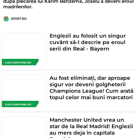
după plecarea lui Karim Benzema, Joselu a deveni eroul
madrilenilor.
SPORT.RO
Englezii au folosit un singur
cuvânt să-l descrie pe eroul
serii din Real - Bayern
LIGA CAMPIONILOR
Au fost eliminați, dar aproape
sigur vor deveni golgheterii
Champions League! Cum arată
topul celor mai buni marcatori
LIGA CAMPIONILOR
Manchester United vrea un
star de la Real Madrid! Englezii
au mers deja în capitala