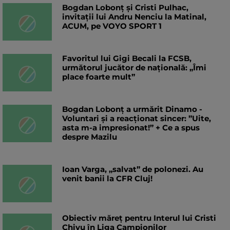
Bogdan Lobonț și Cristi Pulhac,
invitații lui Andru Nenciu la Matinal,
ACUM, pe VOYO SPORT 1
Favoritul lui Gigi Becali la FCSB,
următorul jucător de națională: „Îmi
place foarte mult”
Bogdan Lobonț a urmărit Dinamo -
Voluntari și a reacționat sincer: ”Uite,
asta m-a impresionat!” + Ce a spus
despre Mazilu
Ioan Varga, „salvat” de polonezi. Au
venit banii la CFR Cluj!
Obiectiv măreț pentru Interul lui Cristi
Chivu în Liga Campionilor