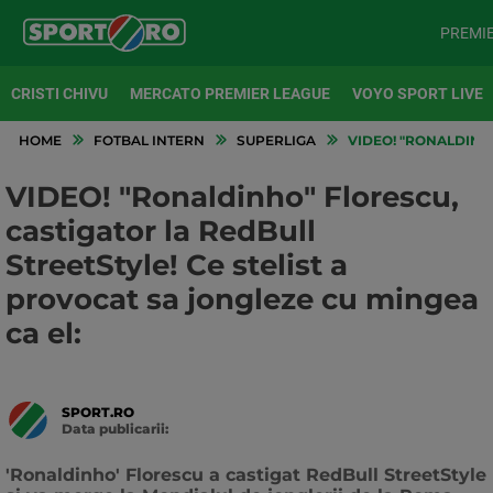
PREMI
CRISTI CHIVU
MERCATO PREMIER LEAGUE
VOYO SPORT LIVE
HOME
FOTBAL INTERN
SUPERLIGA
VIDEO! "RONALDINHO
VIDEO! "Ronaldinho" Florescu,
castigator la RedBull
StreetStyle! Ce stelist a
provocat sa jongleze cu mingea
ca el:
SPORT.RO
Data publicarii:
Data
actualizarii:
'Ronaldinho' Florescu a castigat RedBull StreetStyle