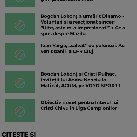
Bogdan Lobonț a urmărit Dinamo -
Voluntari și a reacționat sincer:
”Uite, asta m-a impresionat!” + Ce a
spus despre Mazilu
Ioan Varga, „salvat” de polonezi. Au
venit banii la CFR Cluj!
Bogdan Lobonț și Cristi Pulhac,
invitații lui Andru Nenciu la
Matinal, ACUM, pe VOYO SPORT 1
Obiectiv măreț pentru Interul lui
Cristi Chivu în Liga Campionilor
CITESTE SI