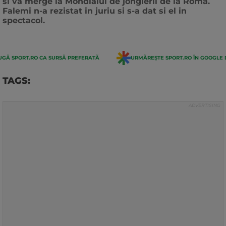
si va merge la Mondialul de jonglerii de la Roma.
Falemi n-a rezistat in juriu si s-a dat si el in
spectacol.
GĂ SPORT.RO CA SURSĂ PREFERATĂ
URMĂREȘTE SPORT.RO ÎN GOOGLE 
TAGS: