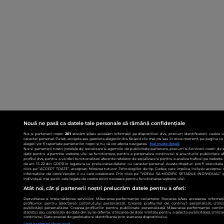
Nouă ne pasă ca datele tale personale să rămână confidențiale
Noi și partenerii noștri
201
stocăm și/sau accesăm informații pe dispozitivul dvs., precum identificatorii cookie 
caracter personal. Puteți accepta sau gestiona alegerile dvs. făcând clic mai jos sau în orice moment, pe pagina cu 
alegeri vor fi raportate partenerilor noștri și nu vă vor afecta navigarea.
Mai multe detalii
Noi si partenerii nostri (retelele de socializare si agentiile de publicitate partenere, precum si furnizorii nostri de
date pentru a permite website-ului sa functioneze, pentru a personaliza continutul si anunturile publicitare afis
profilul dvs., pentru a va oferi functionalitati aferente retelelor de socializare si pentru a analiza traficul pe websit
de art. 15-22 din GDPR in legatura cu prelucrarea datelor cu caracter personal. Aceste drepturi pot fi exercitat
click pe “ACCEPT TOATE”, acceptati folosirea tuturor Tehnologiilor de tip Cookie, care implica inclusiv acceptul d
informatiilor de catre Vendor-ii cu care colaboram. Prin click pe “VREAU SA MODIFIC SETARILE INDIVIDUAL” p
individual, mai putin cele legate de cookie strict necesare pentru functionarea website-ului.
Atât noi, cât și partenerii noștri prelucrăm datele pentru a oferi:
Dezvoltarea și îmbunătățirea serviciilor. Măsurarea performanței reclamelor. Stocarea și/sau accesarea informații
profilurilor pentru selectarea conținutului personalizat. Crearea profilurilor de conținut personalizat. Utiliz
publicității personalizate. Crearea profilurilor pentru publicitate personalizată. Măsurarea performanței conțin
statistici sau combinații de date din surse diferite. Utilizarea de date limitate pentru a selecta publicitatea. Utiliz
conținutul. Date precise de geolocație și identificarea prin scanarea dispozitivului.
Listă parteneri (furnizori)