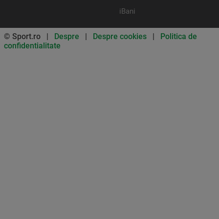
iBani
© Sport.ro |
Despre
|
Despre cookies
|
Politica de
confidentialitate
Don’t miss out on our news and
updates! Enable push
notifications
SUBSCRIBE
NOT NOW
UNSUBSCRIBE