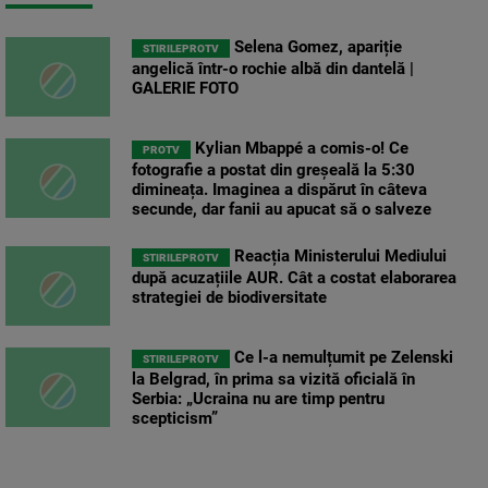
Selena Gomez, apariție
STIRILEPROTV
angelică într-o rochie albă din dantelă |
GALERIE FOTO
Kylian Mbappé a comis-o! Ce
PROTV
fotografie a postat din greșeală la 5:30
dimineața. Imaginea a dispărut în câteva
secunde, dar fanii au apucat să o salveze
Reacția Ministerului Mediului
STIRILEPROTV
după acuzațiile AUR. Cât a costat elaborarea
strategiei de biodiversitate
Ce l-a nemulțumit pe Zelenski
STIRILEPROTV
la Belgrad, în prima sa vizită oficială în
Serbia: „Ucraina nu are timp pentru
scepticism”