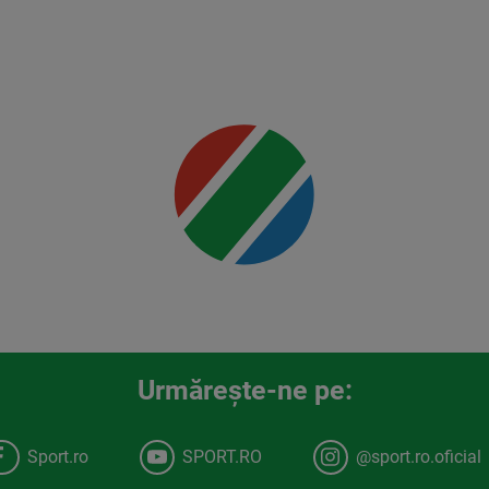
detalii
00:00
Urmăreşte-ne pe:
Sport.ro
SPORT.RO
@sport.ro.oficial