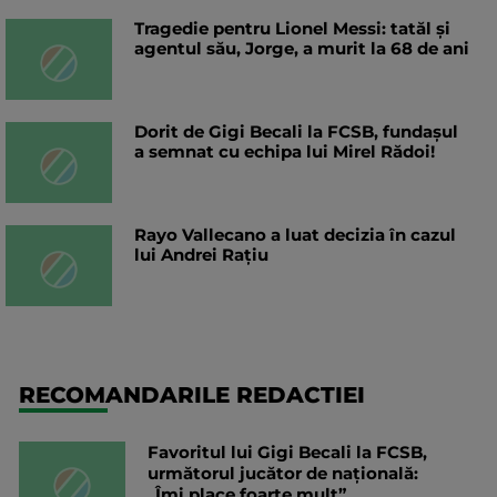
Tragedie pentru Lionel Messi: tatăl și
agentul său, Jorge, a murit la 68 de ani
Dorit de Gigi Becali la FCSB, fundașul
a semnat cu echipa lui Mirel Rădoi!
Rayo Vallecano a luat decizia în cazul
lui Andrei Rațiu
RECOMANDARILE REDACTIEI
Favoritul lui Gigi Becali la FCSB,
următorul jucător de națională:
„Îmi place foarte mult”