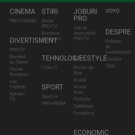
CINEMA
STIRI
JOBURI
VOYO
PRO
PRO•CINEMA
Știrile
PRO•TV
Job-uri
DESPRE
România,
disponibile
te iubesc!
PRO•TV
DIVERTISMENT
Politica
de
PRO•TV
Confidențialita
Românii
TEHNOLOGIE
LIFESTYLE
Contact
au Talent
CNA
I Like IT
Doctor de
Vocea
Bine
României
Acasă
Las
SPORT
Fierbinți
Acasă
Gold
Apropo
Sport.ro
TV
Perfecte
PRO•ARENA
DeBărbați
Foodstory
ECONOMIC