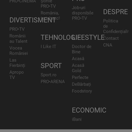
PRO•CINEMA
Știrile
PRO•TV
Job-uri
DESPRE
România,
disponibile
te iubesc!
PRO•TV
DIVERTISMENT
Politica
de
PRO•TV
Confidențialita
Românii
TEHNOLOGIE
LIFESTYLE
Contact
au Talent
CNA
I Like IT
Doctor de
Vocea
Bine
României
Acasă
Las
SPORT
Fierbinți
Acasă
Gold
Apropo
Sport.ro
TV
Perfecte
PRO•ARENA
DeBărbați
Foodstory
ECONOMIC
iBani