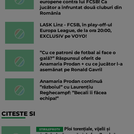
europene contra lui FCSB! Ca
jucător a înfruntat două cluburi din
România
LASK Linz - FCSB, în play-off-ul
Europa League, de la ora 20:00,
EXCLUSIV pe VOYO!
”Cu ce patroni de fotbal ai face o
gală?” Răspunsul oferit de
Anamaria Prodan + cu ce jucător l-a
asemănat pe Ronald Gavril
Anamaria Prodan continuă
”războiul” cu Laurențiu
Reghecampf: ”Becali îi făcea
echipa!”
CITESTE SI
Ploi torențiale, vijelii și
STIRILEPROTV