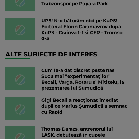
Trabzonspor pe Papara Park
UPS! N-o băturăm nici pe KuPS!
Editorial Florin Caramavrov după
KuPS - Craiova 1-1 și CFR - Tromso
0-5
ALTE SUBIECTE DE INTERES
Cum le-a dat discret peste nas
Șucu mai "experimentaților"
Becali, Varga, Rotaru și Mititelu, la
prezentarea lui Șumudică
Gigi Becali a reacționat imediat
după ce Marius Șumudică a semnat
cu Rapid
Thomas Darazs, antrenorul lui
LASK, debutează în cupele