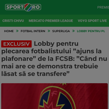
PREMI
CRISTI CHIVU
MERCATO PREMIER LEAGUE
VOYO SPORT LIVE
HOME
FOTBAL INTERN
SUPERLIGA
LOBBY PENTRU PLECA
Lobby pentru
EXCLUSIV
plecarea fotbalistului ”ajuns la
plafonare” de la FCSB: ”Când nu
mai are ce demonstra trebuie
lăsat să se transfere”