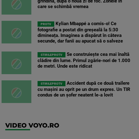
grindină, după o nouă zi de foc. Zonele în
care se schimbă vremea
Kylian Mbappé a comis-o! Ce
PROTV
fotografie a postat din greșeală la 5:30
dimineața. Imaginea a dispărut în câteva
secunde, dar fanii au apucat să o salveze
Se construiește cea mai înaltă
STIRILEPROTV
clădire din lume. Primul zgârie-nori de 1.000
de metri. Unde este ridicat
Accident după ce două trailere
STIRILEPROTV
cu mașini au oprit pe un drum expres. Un TIR
condus de un șofer neatent le-a lovit
VIDEO VOYO.RO