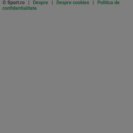
© Sport.ro |
Despre
|
Despre cookies
|
Politica de
confidentialitate
Don’t miss out on our news and
updates! Enable push
notifications
SUBSCRIBE
NOT NOW
UNSUBSCRIBE