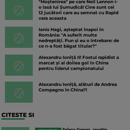
"Moștenirea" pe care Neil Lennon i-
o lasă lui Șumudică! Cine sunt cei
12 jucători care au semnat cu Rapid
vara aceasta
Ianis Hagi, așteptat înapoi în
România: "A suferit multe
nedreptăți. Pun și eu o întrebare: de
ce n-a fost băgat titular?"
Alexandru Ioniță II! Fostul rapidist a
marcat și al doilea gol în China
pentru liderul campionatului
Alexandru Ioniță, alături de Andrea
Compagno în China?!
CITESTE SI
Selena Gomez, apariție