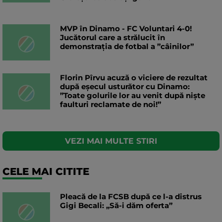
MVP în Dinamo - FC Voluntari 4-0!
Jucătorul care a strălucit în
demonstrația de fotbal a ”câinilor”
Florin Pîrvu acuză o viciere de rezultat
după eșecul usturător cu Dinamo:
”Toate golurile lor au venit după niște
faulturi reclamate de noi!”
VEZI MAI MULTE STIRI
CELE MAI CITITE
Pleacă de la FCSB după ce l-a distrus
Gigi Becali: „Să-i dăm oferta”