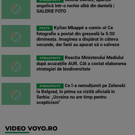
STIRILEPROTV
angelică într-o rochie albă din dantelă |
GALERIE FOTO
Kylian Mbappé a comis-o! Ce
PROTV
fotografie a postat din greșeală la 5:30
dimineața. Imaginea a dispărut în câteva
secunde, dar fanii au apucat să o salveze
Reacția Ministerului Mediului
STIRILEPROTV
după acuzațiile AUR. Cât a costat elaborarea
strategiei de biodiversitate
Ce l-a nemulțumit pe Zelenski
STIRILEPROTV
la Belgrad, în prima sa vizită oficială în
Serbia: „Ucraina nu are timp pentru
scepticism”
VIDEO VOYO.RO