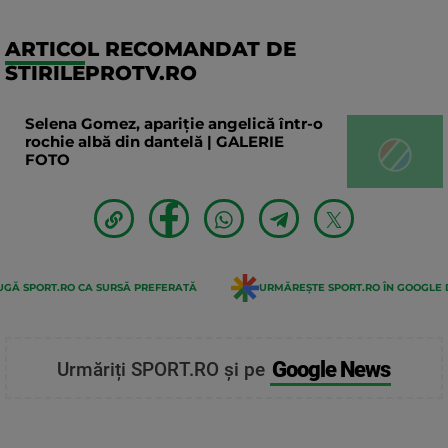
ARTICOL RECOMANDAT DE
STIRILEPROTV.RO
Selena Gomez, apariție angelică într-o
rochie albă din dantelă | GALERIE
FOTO
GĂ SPORT.RO CA SURSĂ PREFERATĂ
URMĂREȘTE SPORT.RO ÎN GOOGLE 
Google News
Urmăriți SPORT.RO și pe