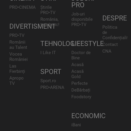
PRO
PRO•CINEMA
Știrile
PRO•TV
Job-uri
DESPRE
România,
disponibile
te iubesc!
PRO•TV
DIVERTISMENT
Politica
de
PRO•TV
Confidențialita
Românii
TEHNOLOGIE
LIFESTYLE
Contact
au Talent
CNA
I Like IT
Doctor de
Vocea
Bine
României
Acasă
Las
SPORT
Fierbinți
Acasă
Gold
Apropo
Sport.ro
TV
Perfecte
PRO•ARENA
DeBărbați
Foodstory
ECONOMIC
iBani