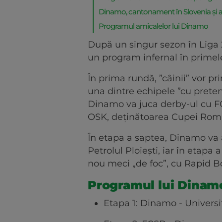
Dinamo, cantonament în Slovenia și 
Programul amicalelor lui Dinamo
După un singur sezon în Liga 2
un program infernal în primel
În prima rundă, ”câinii” vor pri
una dintre echipele ”cu preten
Dinamo va juca derby-ul cu F
OSK, deținătoarea Cupei Româ
În etapa a șaptea, Dinamo va 
Petrolul Ploiești, iar în etapa
nou meci „de foc”, cu Rapid B
Programul lui Dinamo
Etapa 1: Dinamo - Universi