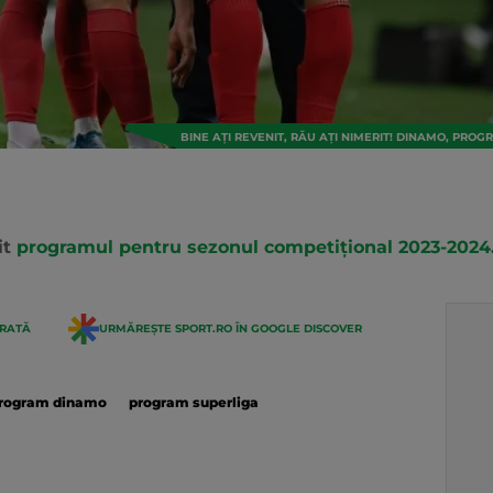
BINE AȚI REVENIT, RĂU AȚI NIMERIT! DINAMO, PRO
it
programul pentru sezonul competițional 2023-2024
ERATĂ
URMĂREȘTE SPORT.RO ÎN GOOGLE DISCOVER
rogram dinamo
program superliga