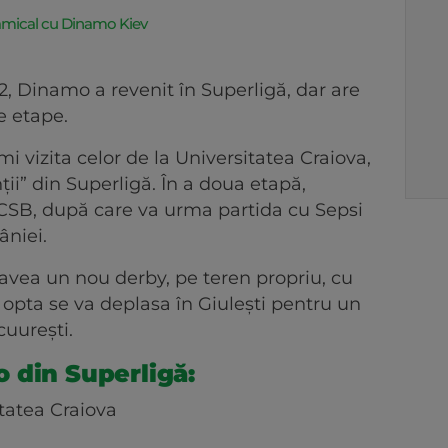
amical cu Dinamo Kiev
, Dinamo a revenit în Superligă, dar are
e etape.
mi vizita celor de la Universitatea Craiova,
ții” din Superligă. În a doua etapă,
CSB, după care va urma partida cu Sepsi
niei.
avea un nou derby, pe teren propriu, cu
 a opta se va deplasa în Giulești pentru un
cuurești.
 din Superligă:
tatea Craiova