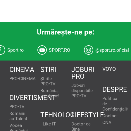
Urmăreşte-ne pe:
Sport.ro
SPORT.RO
@sport.ro.oficial
CINEMA
STIRI
JOBURI
VOYO
PRO
PRO•CINEMA
Știrile
PRO•TV
Job-uri
DESPRE
România,
disponibile
te iubesc!
PRO•TV
DIVERTISMENT
Politica
de
PRO•TV
Confidențialita
Românii
TEHNOLOGIE
LIFESTYLE
Contact
au Talent
CNA
I Like IT
Doctor de
Vocea
Bine
României