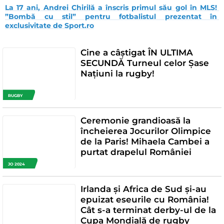
La 17 ani, Andrei Chirilă a înscris primul său gol în MLS! 
”Bombă cu stil” pentru fotbalistul prezentat în 
exclusivitate de Sport.ro
Cine a câștigat ÎN ULTIMA
SECUNDĂ Turneul celor Șase
Națiuni la rugby!
RUGBY
Ceremonie grandioasă la
încheierea Jocurilor Olimpice
de la Paris! Mihaela Cambei a
purtat drapelul României
JO 2024
Irlanda și Africa de Sud și-au
epuizat eseurile cu România!
Cât s-a terminat derby-ul de la
Cupa Mondială de rugby