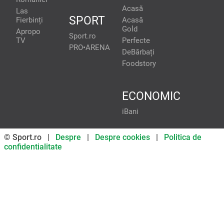
Acasă
Las
SPORT
Fierbinți
Acasă
Gold
Apropo
Sport.ro
TV
Perfecte
PRO•ARENA
DeBărbați
Foodstory
ECONOMIC
iBani
© Sport.ro |
Despre
|
Despre cookies
|
Politica de
confidentialitate
Don’t miss out on our news and
updates! Enable push
notifications
SUBSCRIBE
NOT NOW