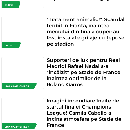
RUGBY
"Tratament animalic!". Scandal
teribil în Franța, înaintea
meciului din finala cupei: au
fost instalate grilaje cu țepușe
pe stadion
LIGUE 1
Suporteri de lux pentru Real
Madrid! Rafael Nadal s-a
"încălzit" pe Stade de France
înaintea optimilor de la
Roland Garros
LIGA CAMPIONILOR
Imagini incendiare înaite de
startul finalei Champions
League! Camila Cabello a
încins atmosfera pe Stade de
France
LIGA CAMPIONILOR