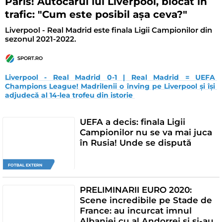
Paris! Autocarul lui Liverpool, blocat în
trafic: "Cum este posibil așa ceva?"
Liverpool - Real Madrid este finala Ligii Campionilor din
sezonul 2021-2022.
SPORT.RO
Liverpool - Real Madrid 0-1 | Real Madrid = UEFA 
Champions League! Madrilenii o înving pe Liverpool și își 
adjudecă al 14-lea trofeu din istorie 
UEFA a decis: finala Ligii
Campionilor nu se va mai juca
în Rusia! Unde se dispută
FOTBAL EXTERN
PRELIMINARII EURO 2020:
Scene incredibile pe Stade de
France: au incurcat imnul
Albaniei cu al Andorrei si si-au