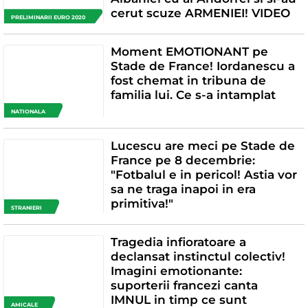
cerut scuze ARMENIEI! VIDEO
PRELIMINARII EURO 2020
Moment EMOTIONANT pe
Stade de France! Iordanescu a
fost chemat in tribuna de
familia lui. Ce s-a intamplat
NATIONALA
Lucescu are meci pe Stade de
France pe 8 decembrie:
"Fotbalul e in pericol! Astia vor
sa ne traga inapoi in era
primitiva!"
STRANIERI
Tragedia infioratoare a
declansat instinctul colectiv!
Imagini emotionante:
suporterii francezi canta
IMNUL in timp ce sunt
AMICALE