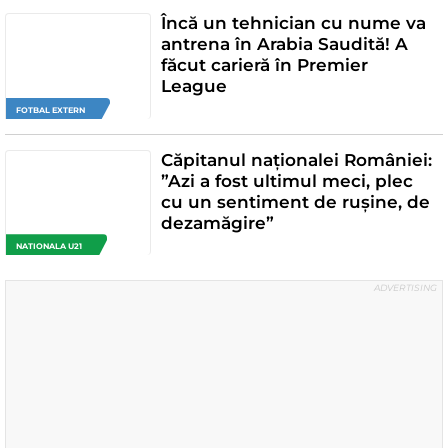
Încă un tehnician cu nume va
antrena în Arabia Saudită! A
făcut carieră în Premier
League
FOTBAL EXTERN
Căpitanul naționalei României:
”Azi a fost ultimul meci, plec
cu un sentiment de rușine, de
dezamăgire”
NATIONALA U21