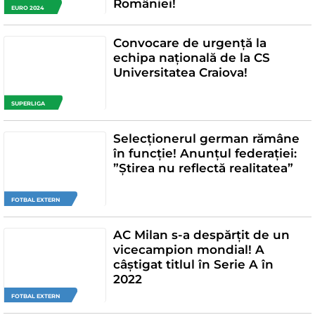
României!
EURO 2024
Convocare de urgență la
echipa națională de la CS
Universitatea Craiova!
SUPERLIGA
Selecționerul german rămâne
în funcție! Anunțul federației:
”Știrea nu reflectă realitatea”
FOTBAL EXTERN
AC Milan s-a despărțit de un
vicecampion mondial! A
câștigat titlul în Serie A în
2022
FOTBAL EXTERN