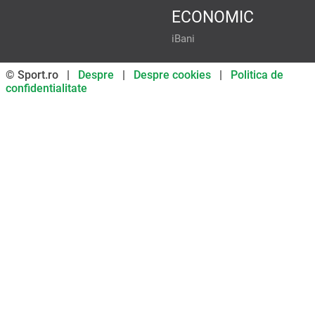
ECONOMIC
iBani
© Sport.ro |
Despre
|
Despre cookies
|
Politica de
confidentialitate
Don’t miss out on our news and
updates! Enable push
notifications
SUBSCRIBE
NOT NOW
UNSUBSCRIBE