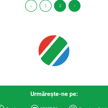
1
‹
2
›
Urmăreşte-ne pe: