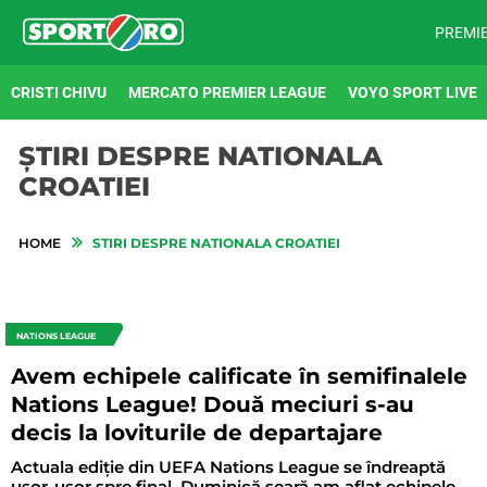
PREMI
CRISTI CHIVU
MERCATO PREMIER LEAGUE
VOYO SPORT LIVE
ȘTIRI DESPRE NATIONALA
CROATIEI
HOME
STIRI DESPRE NATIONALA CROATIEI
NATIONS LEAGUE
Avem echipele calificate în semifinalele
Nations League! Două meciuri s-au
decis la loviturile de departajare
Actuala ediție din UEFA Nations League se îndreaptă
ușor-ușor spre final. Duminică seară am aflat echipele