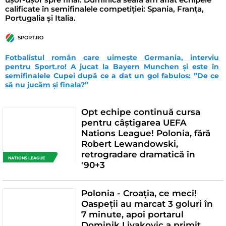
calificate în semifinalele competiției: Spania, Franța,
Portugalia și Italia.
SPORT.RO
Fotbalistul român care uimește Germania, interviu 
pentru Sport.ro! A jucat la Bayern Munchen și este în 
semifinalele Cupei după ce a dat un gol fabulos: ”De ce 
să nu jucăm și finala?”
Opt echipe continuă cursa
pentru câștigarea UEFA
Nations League! Polonia, fără
Robert Lewandowski,
retrogradare dramatică în
NATIONS LEAGUE
'90+3
Polonia - Croația, ce meci!
Oaspeții au marcat 3 goluri în
7 minute, apoi portarul
Dominik Livakovic a primit