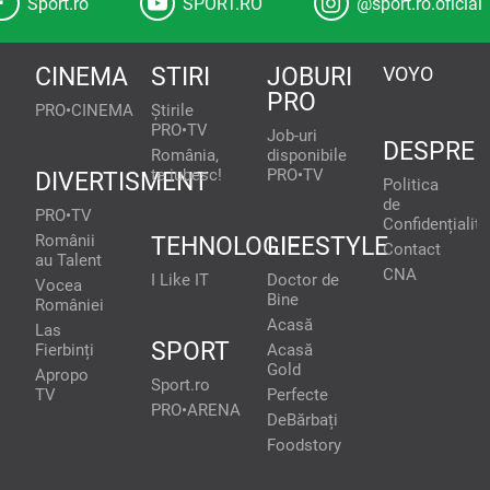
Sport.ro
SPORT.RO
@sport.ro.oficial
CINEMA
STIRI
JOBURI
VOYO
PRO
PRO•CINEMA
Știrile
PRO•TV
Job-uri
DESPRE
România,
disponibile
te iubesc!
PRO•TV
DIVERTISMENT
Politica
de
PRO•TV
Confidențialita
Românii
TEHNOLOGIE
LIFESTYLE
Contact
au Talent
CNA
I Like IT
Doctor de
Vocea
Bine
României
Acasă
Las
SPORT
Fierbinți
Acasă
Gold
Apropo
Sport.ro
TV
Perfecte
PRO•ARENA
DeBărbați
Foodstory