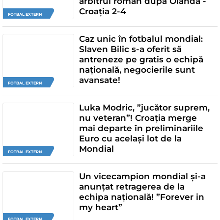
arbitrul român după Olanda -
Croația 2-4
FOTBAL EXTERN
Caz unic în fotbalul mondial:
Slaven Bilic s-a oferit să
antreneze pe gratis o echipă
națională, negocierile sunt
avansate!
FOTBAL EXTERN
Luka Modric, ”jucător suprem,
nu veteran”! Croația merge
mai departe în preliminariile
Euro cu același lot de la
Mondial
FOTBAL EXTERN
Un vicecampion mondial și-a
anunțat retragerea de la
echipa națională! ”Forever in
my heart”
FOTBAL EXTERN