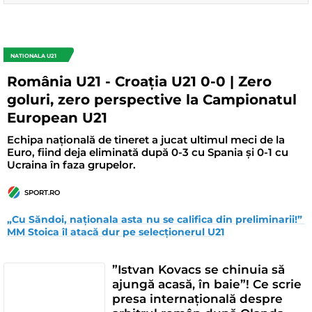
NATIONALA U21
România U21 - Croația U21 0-0 | Zero
goluri, zero perspective la Campionatul
European U21
Echipa națională de tineret a jucat ultimul meci de la
Euro, fiind deja eliminată după 0-3 cu Spania și 0-1 cu
Ucraina în faza grupelor.
SPORT.RO
„Cu Săndoi, naţionala asta nu se califica din preliminarii!” 
MM Stoica îl atacă dur pe selecționerul U21
”Istvan Kovacs se chinuia să
ajungă acasă, în baie”! Ce scrie
presa internațională despre