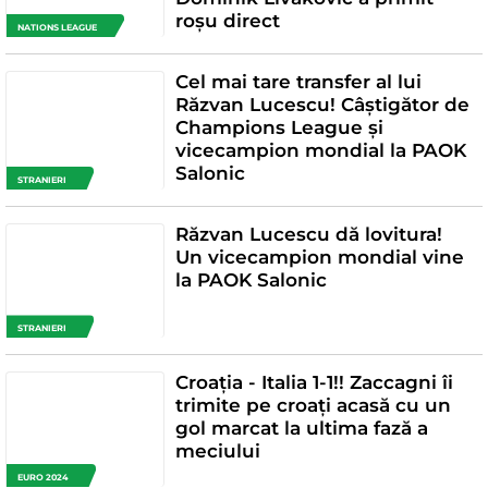
roșu direct
NATIONS LEAGUE
Cel mai tare transfer al lui
Răzvan Lucescu! Câștigător de
Champions League și
vicecampion mondial la PAOK
Salonic
STRANIERI
Răzvan Lucescu dă lovitura!
Un vicecampion mondial vine
la PAOK Salonic
STRANIERI
Croația - Italia 1-1!! Zaccagni îi
trimite pe croați acasă cu un
gol marcat la ultima fază a
meciului
EURO 2024