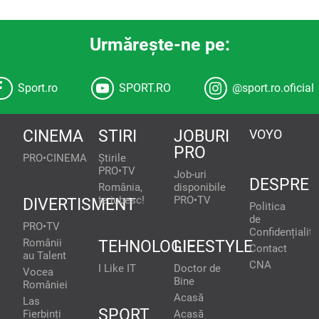
Urmăreşte-ne pe:
Sport.ro
SPORT.RO
@sport.ro.oficial
CINEMA
STIRI
JOBURI
VOYO
PRO
PRO•CINEMA
Știrile
PRO•TV
Job-uri
DESPRE
România,
disponibile
te iubesc!
PRO•TV
DIVERTISMENT
Politica
de
PRO•TV
Confidențialita
Românii
TEHNOLOGIE
LIFESTYLE
Contact
au Talent
CNA
I Like IT
Doctor de
Vocea
Bine
României
Acasă
Las
SPORT
Fierbinți
Acasă