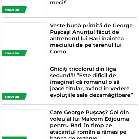
meci!”
STRANIERI
Veste bună primită de George
Pușcaș! Anunțul făcut de
antrenorul lui Bari înaintea
meciului de pe terenul lui
Como
STRANIERI
Ghiciți tricolorul din liga
secundă! ”Este dificil de
imaginat că românul o să
joace titular, având în vedere
evoluțiile sale dezamăgitoare”
STRANIERI
Care George Pușcaș? Gol din
voleu al lui Malcom Edjouma
pentru Bari, în timp ce
atacantul român a rămas pe
banca de rezerve