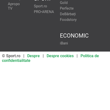
Gold
Apropo
Sport.ro
TV
Perfecte
PRO•ARENA
DeBărbați
Foodstory
ECONOMIC
iBani
© Sport.ro |
Despre
|
Despre cookies
|
Politica de
confidentialitate
Don’t miss out on our news and
updates! Enable push
notifications
SUBSCRIBE
NOT NOW
UNSUBSCRIBE