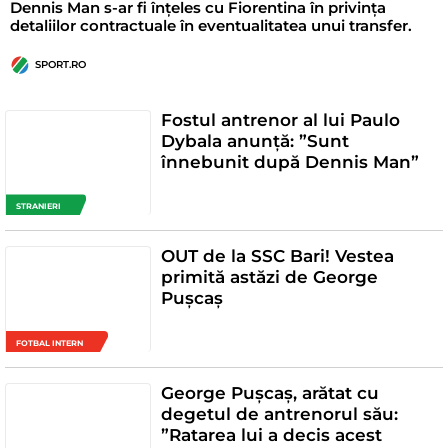
Dennis Man s-ar fi înțeles cu Fiorentina în privința
detaliilor contractuale în eventualitatea unui transfer.
SPORT.RO
Fostul antrenor al lui Paulo
Dybala anunță: ”Sunt
înnebunit după Dennis Man”
STRANIERI
OUT de la SSC Bari! Vestea
primită astăzi de George
Pușcaș
FOTBAL INTERN
George Pușcaș, arătat cu
degetul de antrenorul său:
”Ratarea lui a decis acest