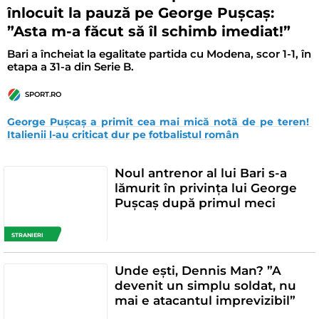
înlocuit la pauză pe George Pușcaș:
”Asta m-a făcut să îl schimb imediat!”
Bari a încheiat la egalitate partida cu Modena, scor 1-1, în
etapa a 31-a din Serie B.
SPORT.RO
George Pușcaș a primit cea mai mică notă de pe teren! 
Italienii l-au criticat dur pe fotbalistul român
Noul antrenor al lui Bari s-a
lămurit în privința lui George
Pușcaș după primul meci
STRANIERI
Unde ești, Dennis Man? ”A
devenit un simplu soldat, nu
mai e atacantul imprevizibil”