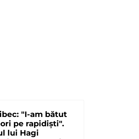
ibec: "I-am bătut
ri pe rapidiști".
l lui Hagi