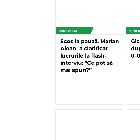
SUPERLIGA
SUPER
Scos la pauză, Marian
Gic
Aioani a clarificat
dup
lucrurile la flash-
0-0
interviu: ”Ce pot să
mai spun?”