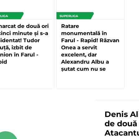
LIGA
SUPERLIGA
arcat de două ori
Ratare
cinci minute și s-a
monumentală în
identat! Tudor
Farul - Rapid! Răzvan
uță, izbit de
Onea a servit
nion în Farul -
excelent, dar
pid
Alexandru Albu a
șutat cum nu se
putea mai rău
Denis Al
de două o
Atacantu