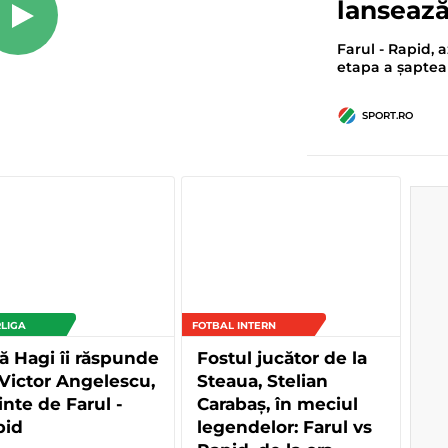
lansează
Farul - Rapid, a
etapa a șaptea 
SPORT.RO
LIGA
FOTBAL INTERN
ă Hagi îi răspunde
Fostul jucător de la
 Victor Angelescu,
Steaua, Stelian
inte de Farul -
Carabaș, în meciul
pid
legendelor: Farul vs