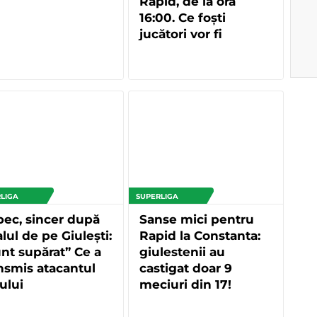
Rapid, de la ora
16:00. Ce foști
jucători vor fi
prezenți
LIGA
SUPERLIGA
bec, sincer după
Sanse mici pentru
lul de pe Giulești:
Rapid la Constanta:
nt supărat” Ce a
giulestenii au
nsmis atacantul
castigat doar 9
ului
meciuri din 17!