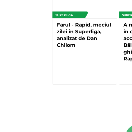
SUPERLIGA
SUPER
Farul - Rapid, meciul
A m
zilei in Superliga,
în 
analizat de Dan
acc
Chilom
Băl
ghi
Ra