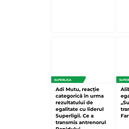
SUPERLIGA
SUPER
Adi Mutu, reacție
Ali
categorică în urma
ega
rezultatului de
„Su
egalitate cu liderul
tra
Superligii. Ce a
Far
transmis antrenorul
Rapidului