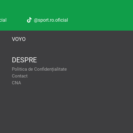
cial
@sport.ro.oficial
VOYO
DESPRE
tele pentru a oferi:
Politica de Confidențialitate
formanței reclamelor. Stocarea
Contact
tilizarea profilurilor pentru
CNA
lor de conținut personalizat.
onalizate. Crearea profilurilor
ACCEPT TOATE
ței conținutului. Înțelegerea
se diferite. Utilizarea de date
lor limitate pentru a selecta
 scanarea dispozitivului.
VREAU SA
MODIFIC
SETARILE
INDIVIDUAL
RESPING TOATE