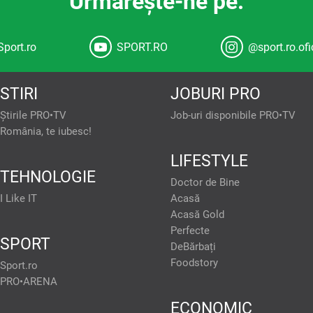
Urmăreşte-ne pe:
Sport.ro
SPORT.RO
@sport.ro.ofi
STIRI
JOBURI PRO
Știrile PRO•TV
Job-uri disponibile PRO•TV
România, te iubesc!
confidențiale
Atât noi, cât și partenerii noștri prelucrăm da
LIFESTYLE
TEHNOLOGIE
tivul dvs., precum
Dezvoltarea și îmbunătățirea serviciilor. Măsurarea per
Doctor de Bine
și/sau accesarea informațiilor de pe un dispozitiv. U
. Puteți accepta sau
selectarea conținutului personalizat. Crearea profiluri
gina cu politica de
I Like IT
Acasă
Utilizarea profilurilor pentru selectarea publicității pers
și nu vă vor afecta
Acasă Gold
pentru publicitate personalizată. Măsurarea performan
publicului prin statistici sau combinații de date din sur
Perfecte
limitate pentru a selecta publicitatea. Utilizarea date
partenere, precum si
SPORT
conținutul. Date precise de geolocație și identificarea prin
DeBărbați
mite website-ului sa
Listă parteneri (furnizori)
isate in functie de
Foodstory
Sport.ro
lor de socializare si
PRO•ARENA
rt. 15-22 din GDPR in
 fi exercitate prin
ECONOMIC
tuturor Tehnologiilor