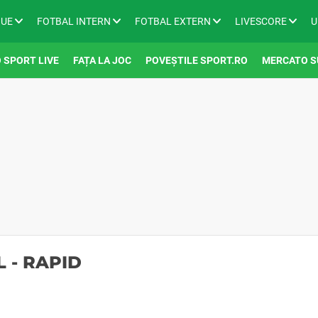
GUE
FOTBAL INTERN
FOTBAL EXTERN
LIVESCORE
U
 SPORT LIVE
FAȚA LA JOC
POVEȘTILE SPORT.RO
MERCATO S
 - RAPID