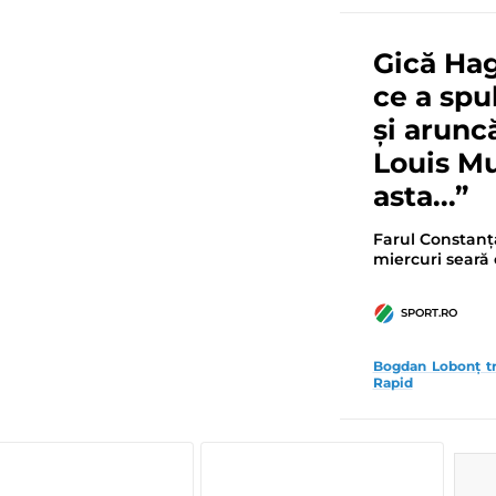
Gică Hag
ce a spu
și arun
Louis M
asta...”
Farul Constanț
miercuri seară c
SPORT.RO
Bogdan Lobonț tr
Rapid