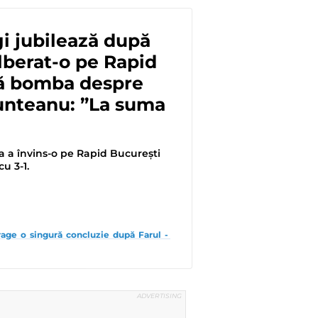
i jubilează după
lberat-o pe Rapid
că bomba despre
unteanu: ”La suma
a a învins-o pe Rapid București
u 3-1.
age o singură concluzie după Farul - 