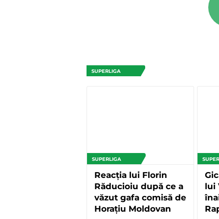
SUPERLIGA
SUPERLIGA
SUPER
Reacția lui Florin
Gic
Răducioiu după ce a
lui
văzut gafa comisă de
îna
Horațiu Moldovan
Ra