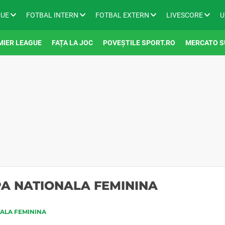
GUE
FOTBAL INTERN
FOTBAL EXTERN
LIVESCORE
U
MIER LEAGUE
FAȚA LA JOC
POVEȘTILE SPORT.RO
MERCATO S
PA NATIONALA FEMININA
NALA FEMININA