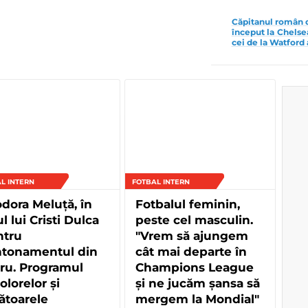
Căpitanul român d
început la Chelsea
cei de la Watford 
L INTERN
FOTBAL INTERN
dora Meluță, în
Fotbalul feminin,
ul lui Cristi Dulca
peste cel masculin.
ntru
"Vrem să ajungem
ntonamentul din
cât mai departe în
ru. Programul
Champions League
colorelor și
și ne jucăm șansa să
ătoarele
mergem la Mondial"