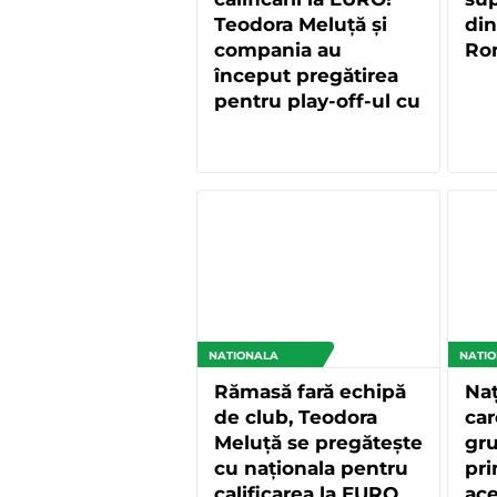
Teodora Meluță și
din
compania au
Ro
început pregătirea
pentru play-off-ul cu
Polonia
NATIONALA
NATI
Rămasă fară echipă
Naț
de club, Teodora
car
Meluță se pregătește
gru
cu naționala pentru
pri
calificarea la EURO
ace