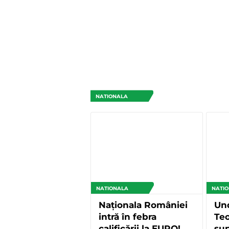
NATIONALA
NATIONALA
NATI
Naționala României
Und
intră în febra
Teo
calificării la EURO!
sup