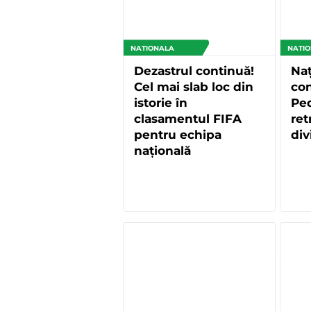
NATIONALA
NATI
Dezastrul continuă!
Naț
Cel mai slab loc din
co
istorie în
Ped
clasamentul FIFA
ret
pentru echipa
div
națională