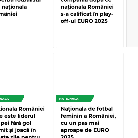
 naționala
naționala României
mâniei
s-a calificat în play-
off-ul EURO 2025
ONALA
NATIONALA
ionala României
Naționala de fotbal
e este liderul
feminin a României,
pei fără gol
cu un pas mai
mit și joacă în
aproape de EURO
ste zile pentru
2025