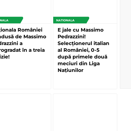
ONALA
NATIONALA
ionala României
E jale cu Massimo
ndusă de Massimo
Pedrazzini!
razzini a
Selecționerul italian
rogradat în a treia
al României, 0-5
izie!
după primele două
meciuri din Liga
Națiunilor