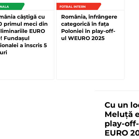
ONALA
FOTBAL INTERN
ânia câștigă cu
România, înfrângere
0 primul meci din
categorică în fața
liminariile EURO
Poloniei în play-off-
! Fundașul
ul WEURO 2025
ionalei a înscris 5
uri
Cu un lo
Meluță e
play-off-
EURO 20