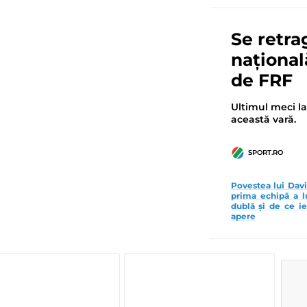
Se retra
național
de FRF
Ultimul meci la
această vară.
SPORT.RO
Povestea lui Davi
prima echipă a l
dublă și de ce i
apere