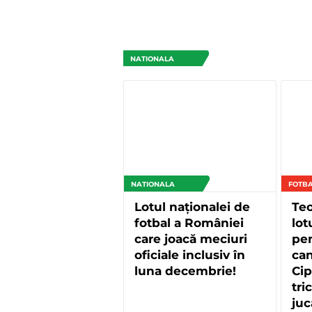
NATIONALA
NATIONALA
FOTBA
Lotul naționalei de
Teo
fotbal a României
lot
care joacă meciuri
pe
oficiale inclusiv în
ca
luna decembrie!
Cip
tri
juc