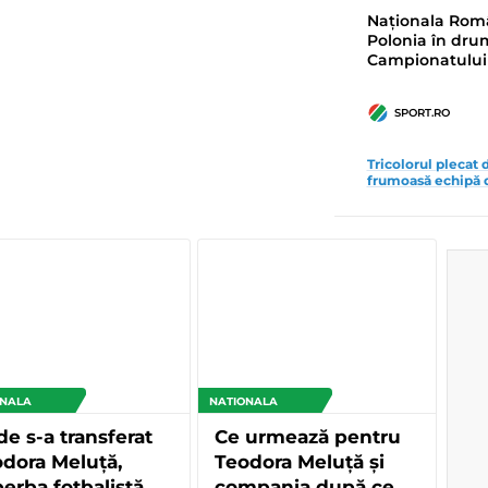
Naționala Româ
Polonia în drum
Campionatului
SPORT.RO
Tricolorul plecat 
frumoasă echipă di
ONALA
NATIONALA
e s-a transferat
Ce urmează pentru
dora Meluță,
Teodora Meluță și
erba fotbalistă
compania după ce