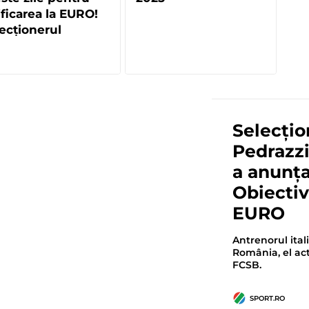
ificarea la EURO!
ecționerul
simo Pedrazzini
nunțat lotul
Selecți
Pedrazzin
a anunța
Obiectiv:
EURO
Antrenorul ital
România, el act
FCSB.
SPORT.RO