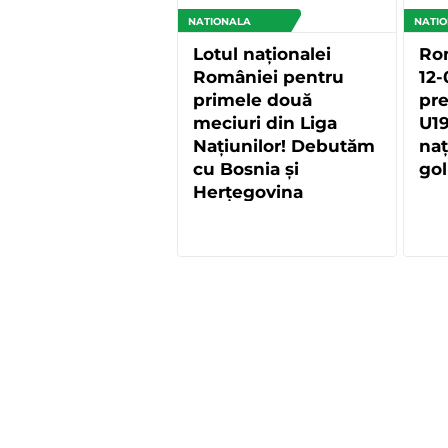
NATIONALA
NATI
Lotul naționalei
Rom
României pentru
12-
primele două
pre
meciuri din Liga
U19
Națiunilor! Debutăm
naț
cu Bosnia și
gol
Herțegovina