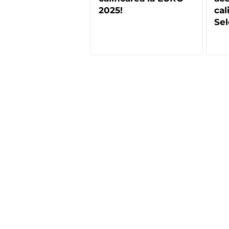
2025!
cal
Sel
Mas
a a