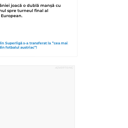
niei joacă o dublă manșă cu
ul spre turneul final al
 European.
din Superligă s-a transferat la ”cea mai 
n fotbalul austriac”!