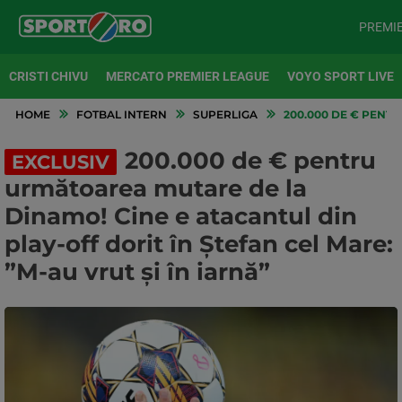
PREMI
CRISTI CHIVU
MERCATO PREMIER LEAGUE
VOYO SPORT LIVE
HOME
FOTBAL INTERN
SUPERLIGA
200.000 DE € PENTR
200.000 de € pentru
EXCLUSIV
următoarea mutare de la
Dinamo! Cine e atacantul din
play-off dorit în Ștefan cel Mare:
”M-au vrut și în iarnă”