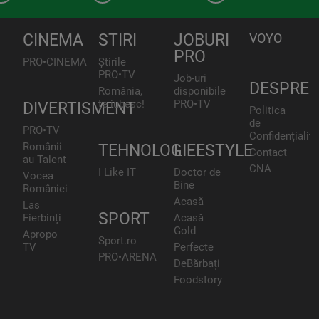
CINEMA
STIRI
JOBURI
VOYO
PRO
PRO•CINEMA
Știrile
PRO•TV
Job-uri
DESPRE
România,
disponibile
te iubesc!
PRO•TV
DIVERTISMENT
Politica
de
PRO•TV
Confidențialita
Românii
TEHNOLOGIE
LIFESTYLE
Contact
au Talent
CNA
I Like IT
Doctor de
Vocea
Bine
României
Acasă
Las
SPORT
Fierbinți
Acasă
Gold
Apropo
Sport.ro
TV
Perfecte
PRO•ARENA
DeBărbați
Foodstory