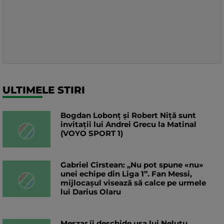
ULTIMELE STIRI
Bogdan Lobonț și Robert Niță sunt
invitații lui Andrei Grecu la Matinal
(VOYO SPORT 1)
Gabriel Cîrstean: „Nu pot spune «nu»
unei echipe din Liga 1”. Fan Messi,
mijlocașul visează să calce pe urmele
lui Darius Olaru
Meszar îi deschide ușa lui Neluțu