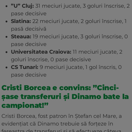
”U” Cluj:
31 meciuri jucate, 3 goluri înscrise, 2
pase decisive
Slatina:
22 meciuri jucate, 2 goluri înscrise, 1
pasă decisivă
Steaua:
19 meciuri jucate, 3 goluri înscrise, 0
pase decisive
Universitatea Craiova:
11 meciuri jucate, 2
goluri înscrise, 0 pase decisive
CS Tunari:
9 meciuri jucate, 1 gol înscris, 0
pase decisive
Cristi Borcea e convins: ”Cinci-
șase transferuri și Dinamo bate la
campionat!”
Cristi Borcea, fost patron în Ștefan cel Mare, a
evidențiat că Dinamo trebuie să forțeze în
fereastra de transferuri și să efectueze câteva