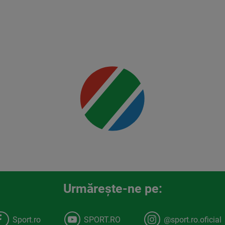
Rountree
Jr.
Mai multe
detalii
00:00
Urmăreşte-ne pe:
Sport.ro
SPORT.RO
@sport.ro.oficial