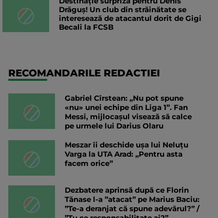
Destinație surpriză pentru Denis
Drăguș! Un club din străinătate se
interesează de atacantul dorit de Gigi
Becali la FCSB
RECOMANDARILE REDACTIEI
Gabriel Cîrstean: „Nu pot spune
«nu» unei echipe din Liga 1”. Fan
Messi, mijlocașul visează să calce
pe urmele lui Darius Olaru
Meszar îi deschide ușa lui Neluțu
Varga la UTA Arad: „Pentru asta
facem orice”
Dezbatere aprinsă după ce Florin
Tănase l-a ”atacat” pe Marius Baciu:
”Te-a deranjat că spune adevărul?” /
”Tu ce responsabilitate ai?”