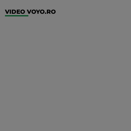
VIDEO VOYO.RO
UFC
(RO)
UFC
Fight
Night:
Gamrot
vs
Salkilld
Mai multe
UFC
detalii