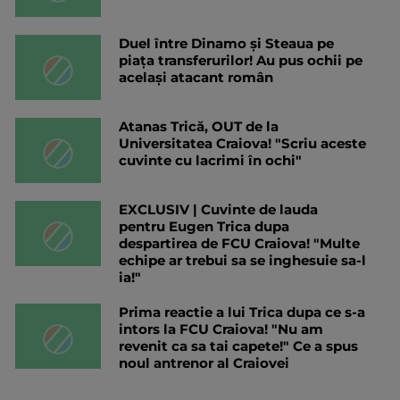
Duel între Dinamo și Steaua pe
piața transferurilor! Au pus ochii pe
același atacant român
Atanas Trică, OUT de la
Universitatea Craiova! "Scriu aceste
cuvinte cu lacrimi în ochi"
EXCLUSIV | Cuvinte de lauda
pentru Eugen Trica dupa
despartirea de FCU Craiova! "Multe
echipe ar trebui sa se inghesuie sa-l
ia!"
Prima reactie a lui Trica dupa ce s-a
intors la FCU Craiova! "Nu am
revenit ca sa tai capete!" Ce a spus
noul antrenor al Craiovei