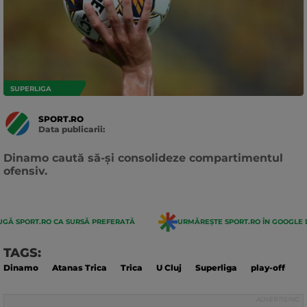
SUPERLIGA
SPORT.RO
Data publicarii:
Data
actualizarii:
Dinamo caută să-și consolideze compartimentul
ofensiv.
GĂ SPORT.RO CA SURSĂ PREFERATĂ
URMĂREȘTE SPORT.RO ÎN GOOGLE 
TAGS:
Dinamo
Atanas Trica
Trica
U Cluj
Superliga
play-off