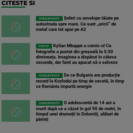
CITESTE SI
Șoferi cu anvelope tăiate pe
STIRILEPROTV
autostrada spre mare. Ce sunt „aricii” de
metal care tot apar pe A2
Kylian Mbappé a comis-o! Ce
PROTV
fotografie a postat din greșeală la 5:30
dimineața. Imaginea a dispărut în câteva
secunde, dar fanii au apucat să o salveze
De ce Bulgaria are producție
STIRILEPROTV
record la Kozlodui pe timp de secetă, în timp
ce România importă energie
O adolescentă de 14 ani a
STIRILEPROTV
murit după ce a căzut în gol 90 de metri, în
timpul unei drumeții în Dolomiți, alături de
părinți