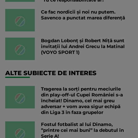
Ce fac nordicii și noi nu putem.
Savenco a punctat marea diferență
Bogdan Lobonț și Robert Niță sunt
invitații lui Andrei Grecu la Matinal
(VOYO SPORT 1)
ALTE SUBIECTE DE INTERES
Tragerea la sorți pentru meciurile
din play-off-ul Cupei României s-a
încheiat! Dinamo, cel mai greu
adversar + vom avea sigur echipă
din Liga 3 în faza grupelor
Fostul fotbalist al lui Dinamo,
”printre cei mai buni” la debutul în
Serie A!