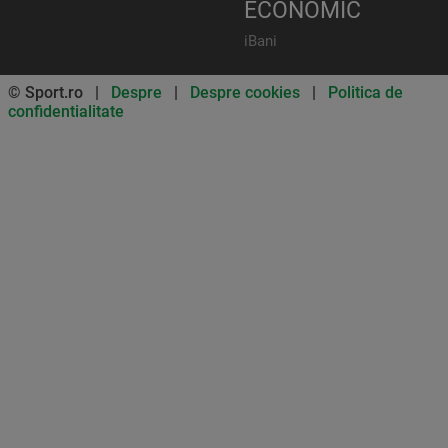
ECONOMIC
iBani
© Sport.ro |
Despre
|
Despre cookies
|
Politica de
confidentialitate
Don’t miss out on our news and
updates! Enable push
notifications
SUBSCRIBE
NOT NOW
UNSUBSCRIBE