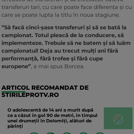
transferuri tari, cu care poate face diferența și cu
care se poate lupta la titlu în noua stagiune.
”Să facă cinci-șase transferuri și să se bată la
campionat. Totul pleacă de la conducere, să
implementeze. Trebuie să ne batem și să luăm
campionatul! Deja au trecut mulți ani fără
performanță, fără trofee și fără cupe
europene”
, a mai spus Borcea.
ARTICOL RECOMANDAT DE
STIRILEPROTV.RO
O adolescentă de 14 ani a murit după
ce a căzut în gol 90 de metri, în timpul
unei drumeții în Dolomiți, alături de
părinți