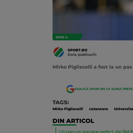
SERIE A
SPORT.RO
Data publicarii:
Data
actualizarii:
Mirko Pigliacelli a fost la un pas
ADAUGĂ SPORT.RO CA SURSĂ PREF
TAGS:
Mirko Pigliacelli
catanzaro
Universit
DIN ARTICOL
Un parcurs aproape perfect, dar fără fin