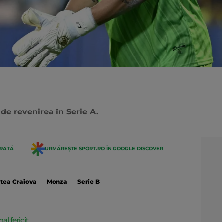
 de revenirea în Serie A.
ERATĂ
URMĂREȘTE SPORT.RO ÎN GOOGLE DISCOVER
atea Craiova
Monza
Serie B
al fericit