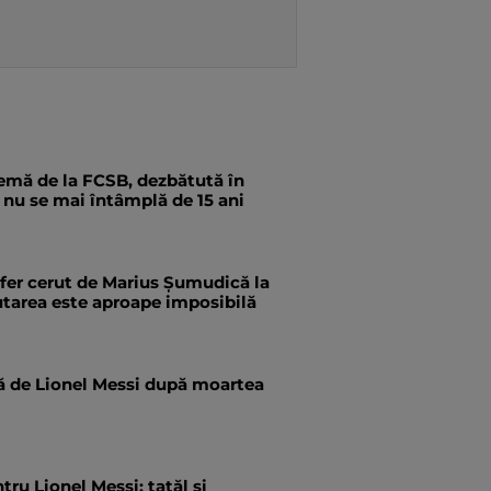
emă de la FCSB, dezbătută în
a nu se mai întâmplă de 15 ani
fer cerut de Marius Șumudică la
utarea este aproape imposibilă
tă de Lionel Messi după moartea
tru Lionel Messi: tatăl și