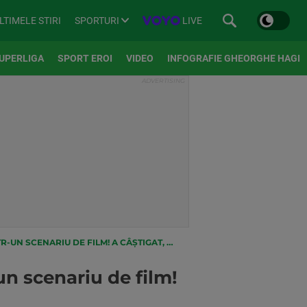
SPORTURI
LIVE
LTIMELE STIRI
UPERLIGA
SPORT EROI
VIDEO
INFOGRAFIE GHEORGHE HAGI
 CÂȘTIGAT, A REMIZAT ȘI A PIERDUT ÎN ACELAȘI TIMP
un scenariu de film!