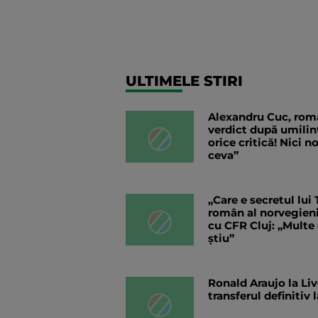
ULTIMELE STIRI
Alexandru Cuc, româ
verdict după umilin
orice critică! Nici 
ceva”
„Care e secretul lui
român al norvegieni
cu CFR Cluj: „Multe
știu”
Ronald Araujo la Liv
transferul definitiv