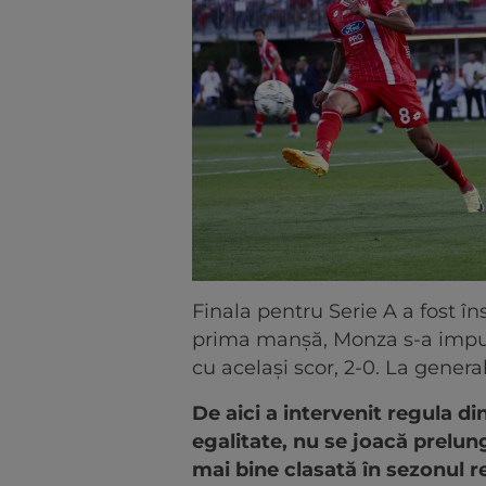
Finala pentru Serie A a fost î
prima manșă, Monza s-a impus 
cu același scor, 2-0. La general
De aici a intervenit regula din
egalitate, nu se joacă prelung
mai bine clasată în sezonul 