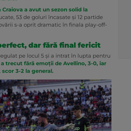
a Craiova a avut un sezon solid la
ucate, 53 de goluri încasate și 12 partide
vării s-a oprit dramatic în finala play-off-
fect, dar fără final fericit
gulat pe locul 5 și a intrat în lupta pentru
a trecut fără emoții de Avellino, 3-0, iar
 scor 3-2 la general.