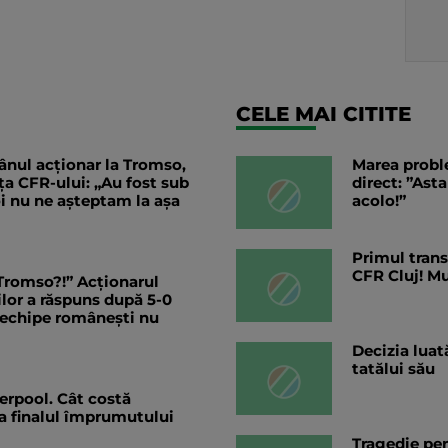
CELE MAI CITITE
nul acționar la Tromso,
Marea probl
ța CFR-ului: „Au fost sub
direct: ”Ast
noi nu ne așteptam la așa
acolo!”
Primul trans
CFR Cluj! M
 Tromso?!” Acționarul
lor a răspuns după 5-0
 echipe românești nu
Decizia lua
tatălui său
erpool. Cât costă
 la finalul împrumutului
Tragedie pen