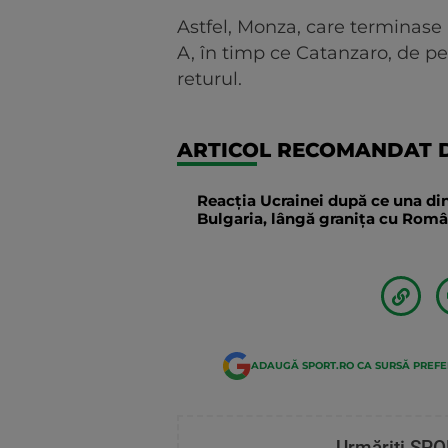
Astfel, Monza, care terminase 
A, în timp ce Catanzaro, de pe l
returul.
ARTICOL RECOMANDAT D
Reacția Ucrainei după ce una din
Bulgaria, lângă granița cu Român
ADAUGĂ SPORT.RO CA SURSĂ PREF
Urmăriți SPO