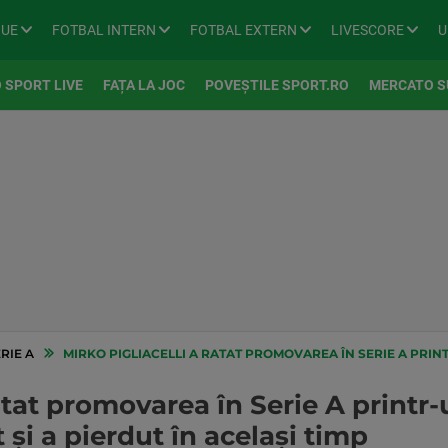
GUE
FOTBAL INTERN
FOTBAL EXTERN
LIVESCORE
U
 SPORT LIVE
FAȚA LA JOC
POVEȘTILE SPORT.RO
MERCATO S
RIE A
MIRKO PIGLIACELLI A RATAT PROMOVAREA ÎN SERIE A PRINTR-UN SCENARIU DE FILM! A
ratat promovarea în Serie A printr-
 și a pierdut în același timp