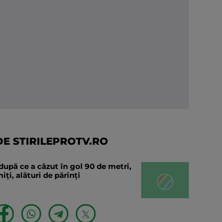
E STIRILEPROTV.RO
după ce a căzut în gol 90 de metri,
ți, alături de părinți