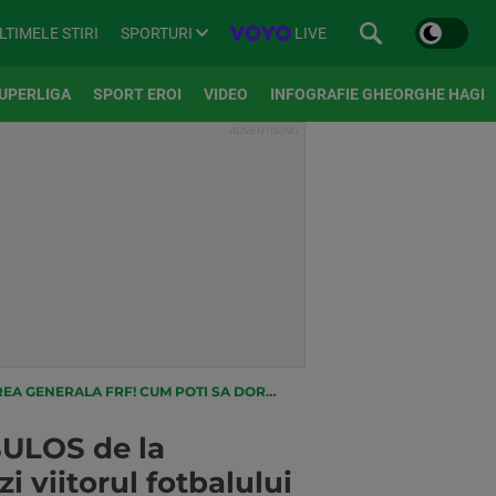
SPORTURI
LIVE
LTIMELE STIRI
UPERLIGA
SPORT EROI
VIDEO
INFOGRAFIE GHEORGHE HAGI
A VOTEZI VIITORUL FOTBALULUI ROMANESC IN ACELASI TIMP
ABULOS de la
 viitorul fotbalului