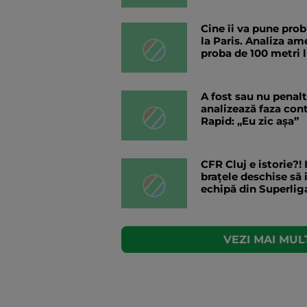
Cine îi va pune pro
la Paris. Analiza am
proba de 100 metri l
A fost sau nu penal
analizează faza con
Rapid: „Eu zic așa”
CFR Cluj e istorie?!
brațele deschise să 
echipă din Superlig
VEZI MAI MULT