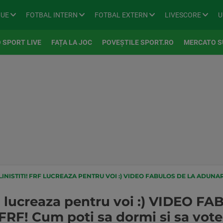
GUE
FOTBAL INTERN
FOTBAL EXTERN
LIVESCORE
U
 SPORT LIVE
FAȚA LA JOC
POVEȘTILE SPORT.RO
MERCATO S
TITI! FRF LUCREAZA PENTRU VOI :) VIDEO FABULOS DE LA ADUNAREA GENERALA FRF! CUM POTI SA DORMI SI S
RF lucreaza pentru voi :) VIDEO F
F! Cum poti sa dormi si sa votezi