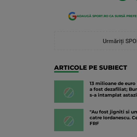
ADAUGĂ SPORT.RO CA SURSĂ PREF
Urmăriți SPO
ARTICOLE PE SUBIECT
13 milioane de euro
a fost dezafiliat; B
s-a intamplat astaz
"Au fost jigniti si 
catre Iordanescu. C
FRF