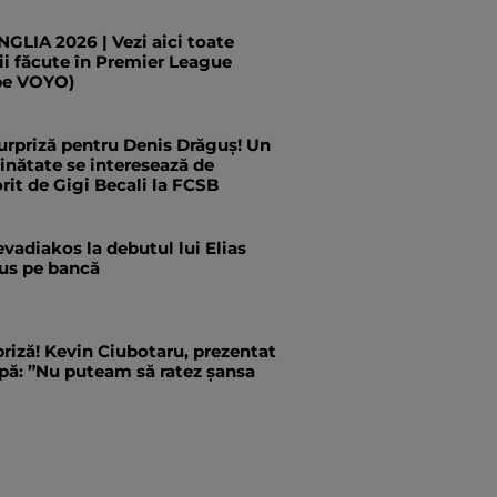
LIA 2026 | Vezi aici toate
ii făcute în Premier League
pe VOYO)
urpriză pentru Denis Drăguș! Un
ăinătate se interesează de
rit de Gigi Becali la FCSB
evadiakos la debutul lui Elias
us pe bancă
priză! Kevin Ciubotaru, prezentat
pă: ”Nu puteam să ratez șansa