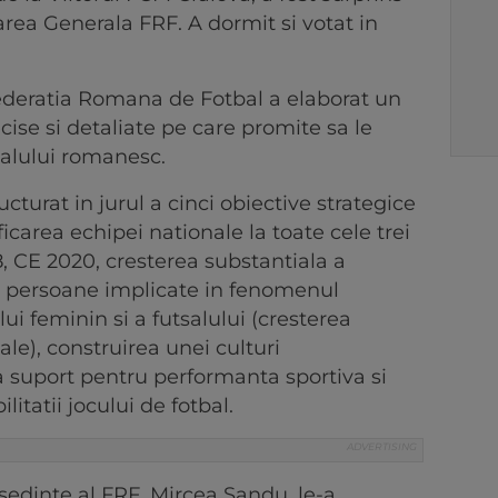
ea Generala FRF. A dormit si votat in
ederatia Romana de Fotbal a elaborat un
cise si detaliate pe care promite sa le
balului romanesc.
ucturat in jurul a cinci obiective strategice
icarea echipei nationale la toate cele trei
, CE 2020, cresterea substantiala a
e persoane implicate in fenomenul
lui feminin si a futsalului (cresterea
le), construirea unei culturi
a suport pentru performanta sportiva si
bilitatii jocului de fotbal.
sedinte al FRF, Mircea Sandu, le-a