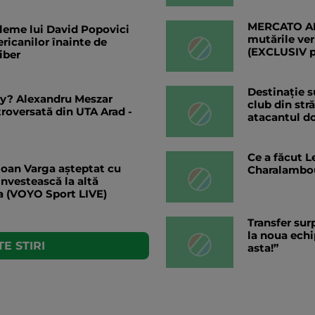
MERCATO ANG
bleme lui David Popovici
mutările ver
ericanilor înainte de
(EXCLUSIV 
iber
Destinație s
ty? Alexandru Meszar
club din str
troversată din UTA Arad -
atacantul do
Ce a făcut L
 Ioan Varga așteptat cu
Charalambo
investească la altă
a (VOYO Sport LIVE)
Transfer sur
la noua echi
E STIRI
asta!”