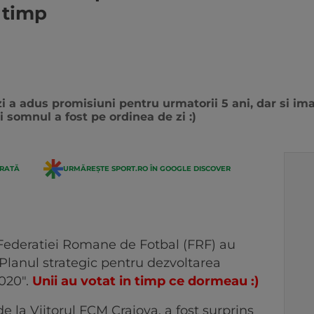
 timp
a adus promisiuni pentru urmatorii 5 ani, dar si imag
i somnul a fost pe ordinea de zi :)
ERATĂ
URMĂREȘTE SPORT.RO ÎN GOOGLE DISCOVER
Federatiei Romane de Fotbal (FRF) au
"Planul strategic pentru dezvoltarea
020".
Unii au votat in timp ce dormeau :)
e la Viitorul FCM Craiova, a fost surprins