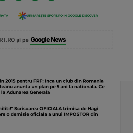
ERATĂ
URMĂREȘTE SPORT.RO ÎN GOOGLE DISCOVER
Google News
RT.RO și pe
 in 2015 pentru FRF; Inca un club din Romania
urleanu anunta un plan pe 5 ani la nationala. Ce
i la Adunarea Generala
umiliti!" Scrisoarea OFICIALA trimisa de Hagi
ere o demisie oficiala a unui IMPOSTOR din