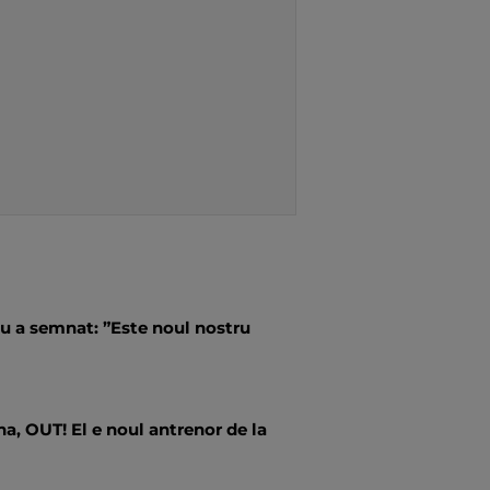
u a semnat: ”Este noul nostru
a, OUT! El e noul antrenor de la