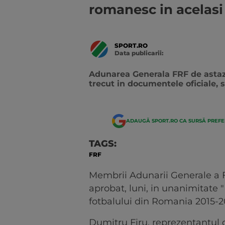
romanesc in acelasi
SPORT.RO
Data publicarii:
Data
actualizarii:
Adunarea Generala FRF de astazi 
trecut in documentele oficiale, s
ADAUGĂ SPORT.RO CA SURSĂ PREF
TAGS:
FRF
Membrii Adunarii Generale a 
aprobat, luni, in unanimitate 
fotbalului din Romania 2015-2
Dumitru Firu, reprezentantul d