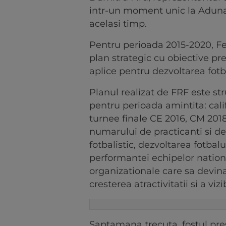
intr-un moment unic la Adunar
acelasi timp.
Pentru perioada 2015-2020, F
plan strategic cu obiective pre
aplice pentru dezvoltarea fot
Planul realizat de FRF este str
pentru perioada amintita: calif
turnee finale CE 2016, CM 2018
numarului de practicanti si d
fotbalistic, dezvoltarea fotbalu
performantei echipelor nationa
organizationale care sa devin
cresterea atractivitatii si a vizi
Saptamana trecuta, fostul pre