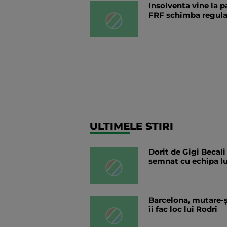
Insolventa vine la 
FRF schimba regula
ULTIMELE STIRI
Dorit de Gigi Becali
semnat cu echipa lu
Barcelona, mutare-șo
îi fac loc lui Rodri