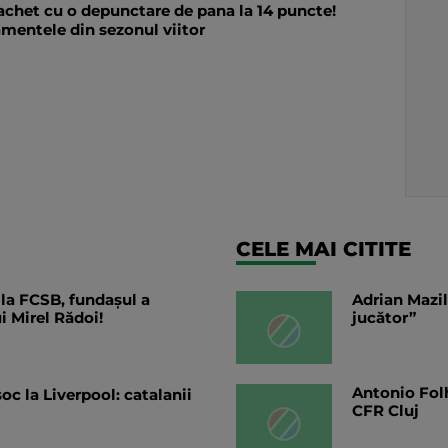
pachet cu o depunctare de pana la 14 puncte!
mentele din sezonul viitor
CELE MAI CITITE
 la FCSB, fundașul a
Adrian Mazil
i Mirel Rădoi!
jucător”
Antonio Folh
c la Liverpool: catalanii
CFR Cluj