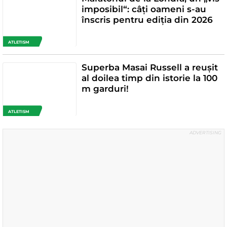
imposibil“: câți oameni s-au
înscris pentru ediția din 2026
ATLETISM
Superba Masai Russell a reușit
al doilea timp din istorie la 100
m garduri!
ATLETISM