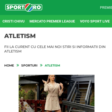
PREMI
CRISTI CHIVU
MERCATO PREMIER LEAGUE
VOYO SPORT LIVE
ATLETISM
FII LA CURENT CU CELE MAI NOI STIRI SI INFORMATII DIN
ATLETISM
HOME
SPORTURI
ATLETISM