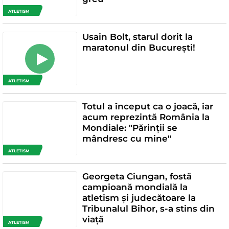
ATLETISM
Usain Bolt, starul dorit la
maratonul din București!
ATLETISM
Totul a început ca o joacă, iar
acum reprezintă România la
Mondiale: "Părinții se
mândresc cu mine"
ATLETISM
Georgeta Ciungan, fostă
campioană mondială la
atletism și judecătoare la
Tribunalul Bihor, s-a stins din
viață
ATLETISM