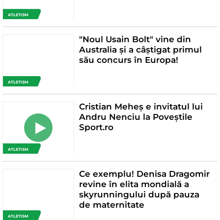
ATLETISM
"Noul Usain Bolt" vine din
Australia și a câștigat primul
său concurs în Europa!
ATLETISM
Cristian Meheș e invitatul lui
Andru Nenciu la Poveștile
Sport.ro
ATLETISM
Ce exemplu! Denisa Dragomir
revine în elita mondială a
skyrunningului după pauza
de maternitate
ATLETISM