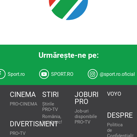
Urmăreşte-ne pe:
Sport.ro
SPORT.RO
@sport.ro.oficial
CINEMA
STIRI
JOBURI
VOYO
PRO
PRO•CINEMA
Știrile
PRO•TV
Job-uri
DESPRE
România,
disponibile
te iubesc!
PRO•TV
DIVERTISMENT
Politica
de
PRO•TV
Confidențialita