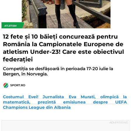
ATLETISM
12 fete și 10 băieți concurează pentru
România la Campionatele Europene de
atletism Under-23! Care este obiectivul
federației
Competiția se desfășoară în perioada 17-20 iulie la
Bergen, în Norvegia.
SPORT.RO
Costumul Evei! Jurnalista Eva Murati, olimpică la 
matematică, prezintă emisiunea despre UEFA 
Champions League din Albania