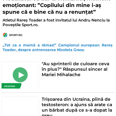
emoționant: ”Copilului din mine i-aș
spune că e bine că nu a renunțat”
Atletul Rareș Toader a fost invitatul lui Andru Nenciu la
Poveștile Sport.ro.
SPORT.RO
„Tot ca o mamă a rămas!” Campionul european Rareș 
Toader, despre antrenoarea Nicoleta Grasu
"Au sprinterii de culoare ceva
în plus?" Răspunsul sincer al
Mariei Mihalache
ATLETISM
Trișoarea din Ucraina, plină de
testosteron: a ajuns să arate ca
un bărbat după ce s-a dopat la
greu