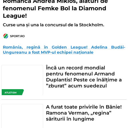
Românca Andrea Miklós, alături de
fenomenul Femke Bol la Diamond
League!
Curse una și una la concursul de la Stockholm.
SPORT.RO
România, regină în Golden League! Adelina Budăi-
Ungureanu a fost MVP-ul echipei naționale
Încă un record mondial
pentru fenomenul Armand
Duplantis! Peste ce înălțime a
”zburat” acum suedezul
ATLETISM
A furat toate privirile în Bănie!
Ramona Verman, „regina”
săriturii în lungime