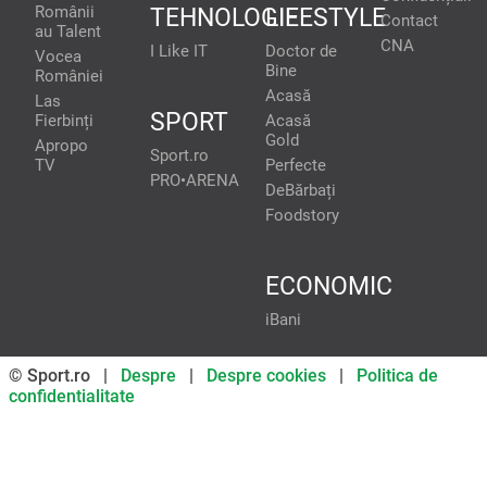
Românii
TEHNOLOGIE
LIFESTYLE
Contact
au Talent
CNA
I Like IT
Doctor de
Vocea
Bine
României
Acasă
Las
SPORT
Fierbinți
Acasă
Gold
Apropo
Sport.ro
TV
Perfecte
PRO•ARENA
DeBărbați
Foodstory
ECONOMIC
iBani
© Sport.ro |
Despre
|
Despre cookies
|
Politica de
confidentialitate
Don’t miss out on our news and
updates! Enable push
notifications