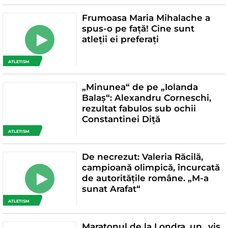
Frumoasa Maria Mihalache a
spus-o pe față! Cine sunt
atleții ei preferați
ATLETISM
„Minunea“ de pe „Iolanda
Balaș“: Alexandru Corneschi,
rezultat fabulos sub ochii
Constantinei Diță
ATLETISM
De necrezut: Valeria Răcilă,
campioană olimpică, încurcată
de autoritățile române. „M-a
sunat Arafat“
ATLETISM
Maratonul de la Londra, un „vis