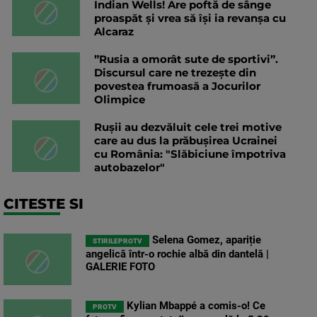
Indian Wells! Are poftă de sânge
proaspăt și vrea să își ia revanșa cu
Alcaraz
”Rusia a omorât sute de sportivi”.
Discursul care ne trezește din
povestea frumoasă a Jocurilor
Olimpice
Rușii au dezvăluit cele trei motive
care au dus la prăbușirea Ucrainei
cu România: "Slăbiciune împotriva
autobazelor"
CITESTE SI
Selena Gomez, apariție
STIRILEPROTV
angelică într-o rochie albă din dantelă |
GALERIE FOTO
Kylian Mbappé a comis-o! Ce
PROTV