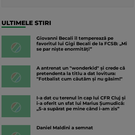
ULTIMELE STIRI
Giovanni Becali îl temperează pe
favoritul lui Gigi Becali de la FCSB: „Mi
se par niște enormități”
A antrenat un "wonderkid" și crede că
pretendenta la titlu a dat lovitura:
"Fotbalist cum căutăm și nu găsim!"
I-a dat cu terenul în cap lui CFR Cluj și
i-a oferit un sfat lui Marius Șumudică:
„S-a supărat pe mine când i-am zis”
Daniel Maldini a semnat