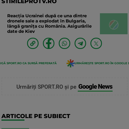
STIRILEPROTV.RO
Reacția Ucrainei după ce una dintre
dronele sale a explodat în Bulgaria,
lângă granița cu România. Asigurările
date de Kiev
GĂ SPORT.RO CA SURSĂ PREFERATĂ
URMĂREȘTE SPORT.RO ÎN GOOGLE 
Google News
Urmăriți SPORT.RO și pe
ARTICOLE PE SUBIECT