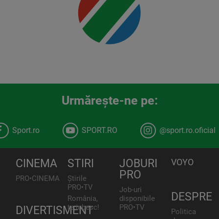
Urmăreşte-ne pe:
Sport.ro
SPORT.RO
@sport.ro.oficial
CINEMA
STIRI
JOBURI
VOYO
PRO
PRO•CINEMA
Știrile
PRO•TV
Job-uri
DESPRE
România,
disponibile
te iubesc!
PRO•TV
DIVERTISMENT
Politica