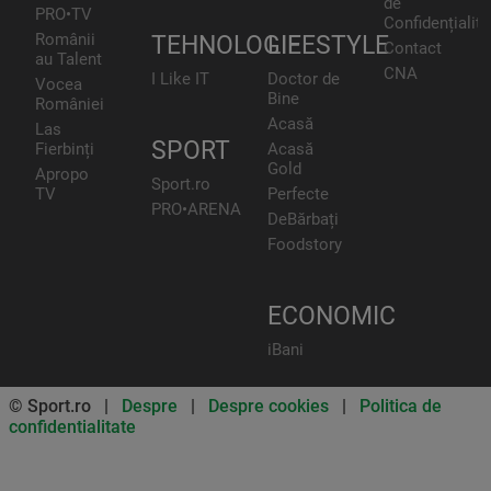
de
PRO•TV
Confidențialita
Românii
TEHNOLOGIE
LIFESTYLE
Contact
au Talent
CNA
I Like IT
Doctor de
Vocea
Bine
României
Acasă
Las
SPORT
Fierbinți
Acasă
Gold
Apropo
Sport.ro
TV
Perfecte
PRO•ARENA
DeBărbați
Foodstory
ECONOMIC
iBani
© Sport.ro |
Despre
|
Despre cookies
|
Politica de
confidentialitate
Don’t miss out on our news and