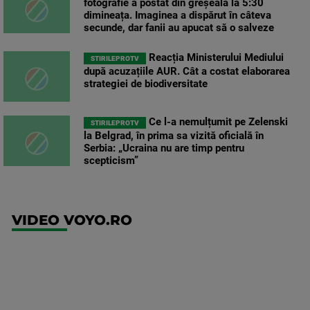
fotografie a postat din greșeală la 5:30
dimineața. Imaginea a dispărut în câteva
secunde, dar fanii au apucat să o salveze
Reacția Ministerului Mediului
STIRILEPROTV
după acuzațiile AUR. Cât a costat elaborarea
strategiei de biodiversitate
Ce l-a nemulțumit pe Zelenski
STIRILEPROTV
la Belgrad, în prima sa vizită oficială în
Serbia: „Ucraina nu are timp pentru
scepticism”
VIDEO VOYO.RO
UEFA
Europa
Conference