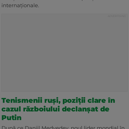
internaționale.
Tenismenii ruși, poziții clare în
cazul războiului declanșat de
Putin
După ce Daniil Medvedev, noul lider mondial în