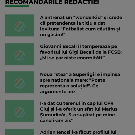
RECOMANDARILE REDACTIEI
A antrenat un "wonderkid" și crede
că pretendenta la titlu a dat
lovitura: "Fotbalist cum căutăm și
nu găsim!"
Giovanni Becali îl temperează pe
favoritul lui Gigi Becali de la FCSB:
„Mi se par niște enormități”
Noua "stea" a Superligii e împinsă
spre naționala mare: "Poate
reprezenta o soluție!". Ce
argumente are
I-a dat cu terenul în cap lui CFR
Cluj și i-a oferit un sfat lui Marius
Șumudică: „S-a supărat pe mine
când i-am zis”
Adrian Iencsi i-a făcut profilul lui