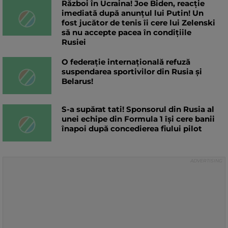
Război în Ucraina! Joe Biden, reacție
imediată după anunțul lui Putin! Un
fost jucător de tenis îi cere lui Zelenski
să nu accepte pacea în condițiile
Rusiei
O federație internațională refuză
suspendarea sportivilor din Rusia și
Belarus!
S-a supărat tati! Sponsorul din Rusia al
unei echipe din Formula 1 își cere banii
înapoi după concedierea fiului pilot