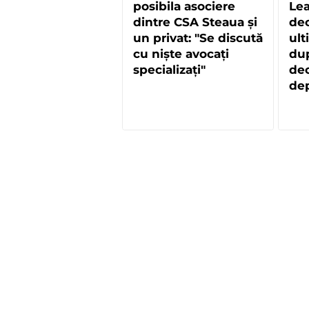
posibila asociere
Lea
dintre CSA Steaua și
dec
un privat: "Se discută
ult
cu niște avocați
dup
specializați"
dec
dep