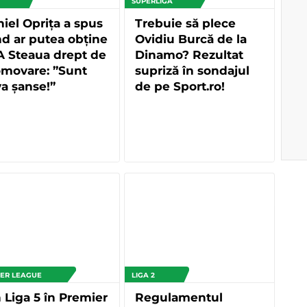
SUPERLIGA
iel Oprița a spus
Trebuie să plece
d ar putea obține
Ovidiu Burcă de la
A Steaua drept de
Dinamo? Rezultat
omovare: ”Sunt
supriză în sondajul
a șanse!”
de pe Sport.ro!
ER LEAGUE
LIGA 2
 Liga 5 în Premier
Regulamentul