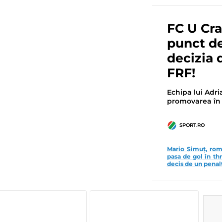
FC U Cra
punct de
decizia 
FRF!
Echipa lui Adri
promovarea în 
SPORT.RO
Mario Simuț, rom
pasa de gol în th
decis de un penalt