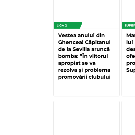
LIGA 2
SUPER
Vestea anului din
Mar
Ghencea! Căpitanul
lui
de la Sevilla aruncă
des
bomba: ”În viitorul
ofe
apropiat se va
pr
rezolva şi problema
Sup
promovării clubului
Steaua”