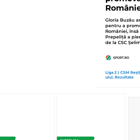
Românie
Gloria Buzău a
pentru a prom
României, însă
Prepeliță a pier
de la CSC Șelim
SPORT.RO
Liga 2 | CSM Reșiț
ului. Rezultate