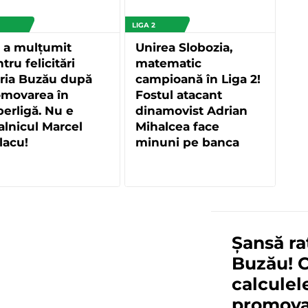
LIGA 2
 a mulțumit
Unirea Slobozia,
tru felicitări
matematic
ria Buzău după
campioană în Liga 2!
omovarea în
Fostul atacant
erligă. Nu e
dinamovist Adrian
alnicul Marcel
Mihalcea face
lacu!
minuni pe banca
tehnică
Șansă ra
Buzău! 
calculel
promova