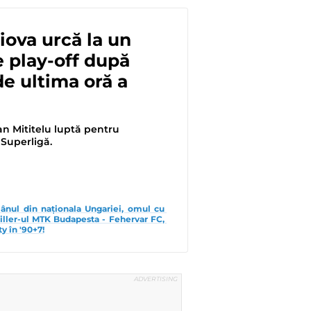
iova urcă la un
 play-off după
de ultima oră a
an Mititelu luptă pentru
Superligă.
ânul din naționala Ungariei, omul cu 
riller-ul MTK Budapesta - Fehervar FC, 
y în '90+7!