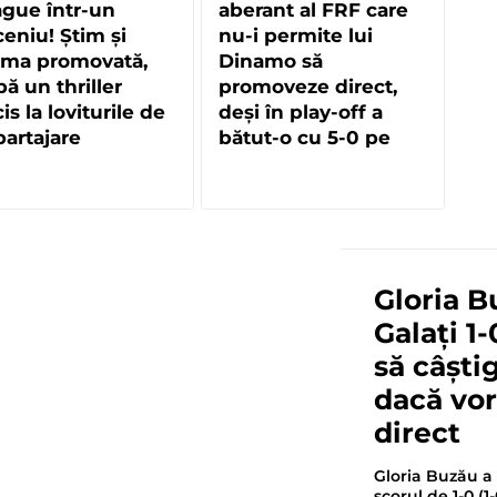
gue într-un
aberant al FRF care
eniu! Știm și
nu-i permite lui
ima promovată,
Dinamo să
ă un thriller
promoveze direct,
is la loviturile de
deși în play-off a
artajare
bătut-o cu 5-0 pe
Oțelul Galați, echipă
cu mai multe
meciuri jucate acasă!
Gloria B
Galați 1-
să câști
dacă vo
direct
Gloria Buzău a 
scorul de 1-0 (1