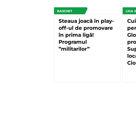
BASCHET
LIGA 2
Steaua joacă în play-
Cui
off-ul de promovare
pen
în prima ligă!
Glo
Programul
pr
”militarilor”
Sup
loc
Cio