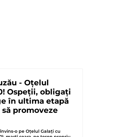
uzău - Oțelul
0! Ospeții, obligați
ge în ultima etapă
r să promoveze
învins-o pe Oţelul Galaţi cu
-0), marţi seara, pe teren propriu,