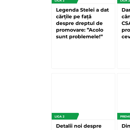
LIGA 2
LIGA 2
Legenda Stelei a dat
Dan
cărțile pe față
cân
despre dreptul de
CS
promovare: ”Acolo
pr
sunt problemele!”
cev
LIGA 2
PREMI
Detalii noi despre
Din