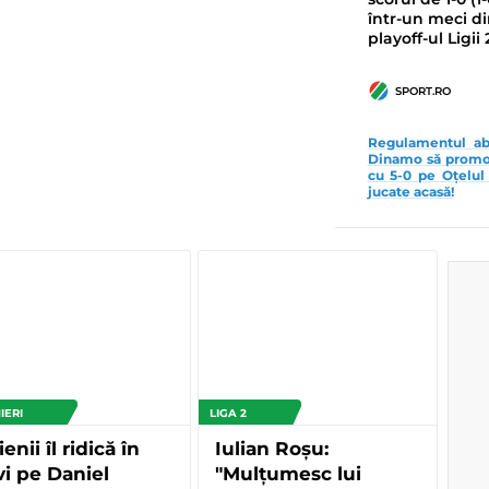
într-un meci di
playoff-ul Ligii 
SPORT.RO
Regulamentul ab
Dinamo să promove
cu 5-0 pe Oțelul
jucate acasă!
IERI
LIGA 2
ienii îl ridică în
Iulian Roșu:
vi pe Daniel
"Mulțumesc lui