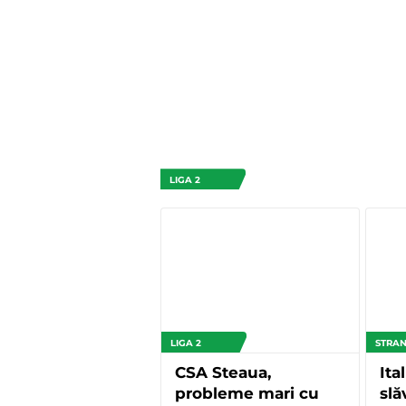
LIGA 2
LIGA 2
STRAN
CSA Steaua,
Ital
probleme mari cu
slă