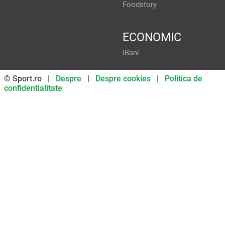
Foodstory
ECONOMIC
iBani
© Sport.ro |
Despre
|
Despre cookies
|
Politica de
confidentialitate
Don’t miss out on our news and
updates! Enable push
notifications
SUBSCRIBE
NOT NOW
UNSUBSCRIBE