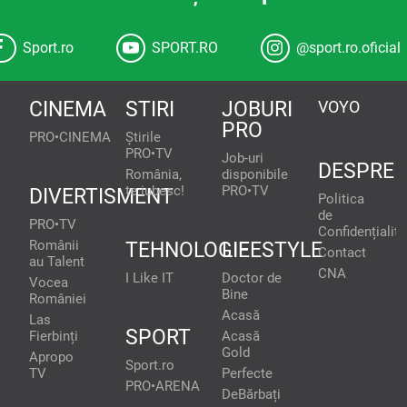
Sport.ro
SPORT.RO
@sport.ro.oficial
CINEMA
STIRI
JOBURI
VOYO
PRO
PRO•CINEMA
Știrile
PRO•TV
Job-uri
DESPRE
România,
disponibile
te iubesc!
PRO•TV
DIVERTISMENT
Politica
de
PRO•TV
Confidențialita
Românii
TEHNOLOGIE
LIFESTYLE
Contact
au Talent
CNA
I Like IT
Doctor de
Vocea
Bine
României
Acasă
Las
SPORT
Fierbinți
Acasă
Gold
Apropo
Sport.ro
TV
Perfecte
PRO•ARENA
DeBărbați