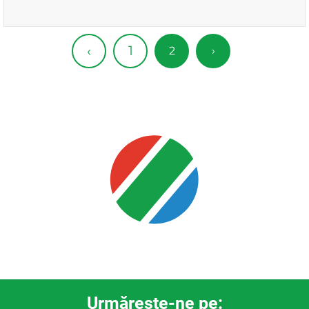
1
‹
2
›
Urmăreşte-ne pe: