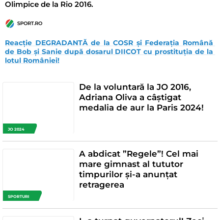
Olimpice de la Rio 2016.
SPORT.RO
Reacție DEGRADANTĂ de la COSR și Federația Română 
de Bob și Sanie după dosarul DIICOT cu prostituția de la 
lotul României!
De la voluntară la JO 2016,
Adriana Oliva a câștigat
medalia de aur la Paris 2024!
JO 2024
A abdicat ”Regele”! Cel mai
mare gimnast al tututor
timpurilor și-a anunțat
retragerea
SPORTURI