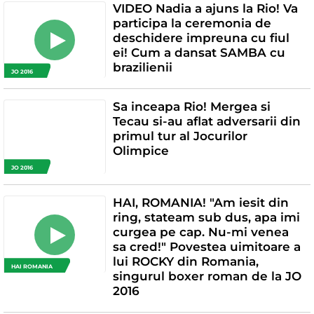
VIDEO Nadia a ajuns la Rio! Va
participa la ceremonia de
deschidere impreuna cu fiul
ei! Cum a dansat SAMBA cu
brazilienii
JO 2016
Sa inceapa Rio! Mergea si
Tecau si-au aflat adversarii din
primul tur al Jocurilor
Olimpice
JO 2016
HAI, ROMANIA! "Am iesit din
ring, stateam sub dus, apa imi
curgea pe cap. Nu-mi venea
sa cred!" Povestea uimitoare a
lui ROCKY din Romania,
HAI ROMANIA
singurul boxer roman de la JO
2016