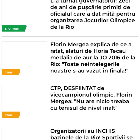
L-a turnat guvernatorul! Zeci
de ani de pușcărie primiți de
oficialul care a dat mită pentru
organizarea Jocurilor Olimpice
de la Rio
SPORTURI
Florin Mergea explica de ce a
ratat, alaturi de Horia Tecau
medalia de aur la JO 2016 de la
Rio: "Toate neintelegerile
noastre s-au vazut in finala!"
TENIS
CTP, DESFIINTAT de
vicecampionul olimpic, Florin
Mergea: "Nu are nicio treaba
cu tenisul de nivel inalt"
TENIS
Organizatorii au INCHIS
bazinele de la Rio! Sportivii se