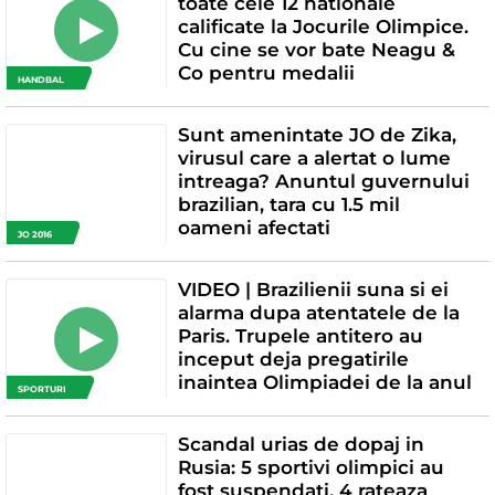
toate cele 12 nationale
calificate la Jocurile Olimpice.
Cu cine se vor bate Neagu &
Co pentru medalii
HANDBAL
Sunt amenintate JO de Zika,
virusul care a alertat o lume
intreaga? Anuntul guvernului
brazilian, tara cu 1.5 mil
oameni afectati
JO 2016
VIDEO | Brazilienii suna si ei
alarma dupa atentatele de la
Paris. Trupele antitero au
inceput deja pregatirile
inaintea Olimpiadei de la anul
SPORTURI
Scandal urias de dopaj in
Rusia: 5 sportivi olimpici au
fost suspendati, 4 rateaza