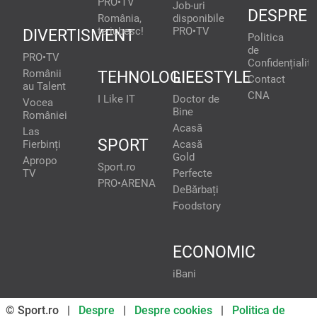
PRO•TV
Job-uri
DESPRE
România,
disponibile
te iubesc!
PRO•TV
DIVERTISMENT
Politica
de
PRO•TV
Confidențialita
Românii
TEHNOLOGIE
LIFESTYLE
Contact
au Talent
CNA
I Like IT
Doctor de
Vocea
Bine
României
Acasă
Las
SPORT
Fierbinți
Acasă
Gold
Apropo
Sport.ro
TV
Perfecte
PRO•ARENA
DeBărbați
Foodstory
ECONOMIC
iBani
© Sport.ro |
Despre
|
Despre cookies
|
Politica de