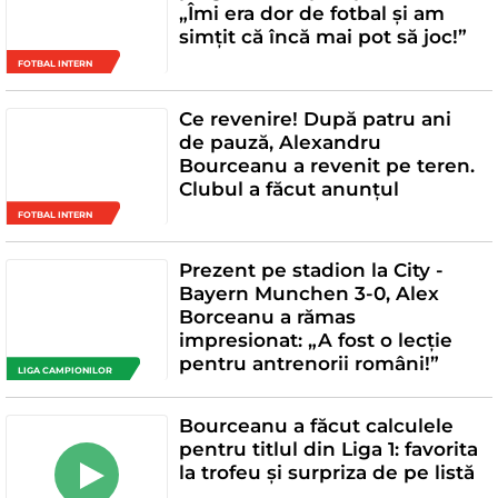
„Îmi era dor de fotbal și am
simțit că încă mai pot să joc!”
FOTBAL INTERN
Ce revenire! După patru ani
de pauză, Alexandru
Bourceanu a revenit pe teren.
Clubul a făcut anunțul
FOTBAL INTERN
Prezent pe stadion la City -
Bayern Munchen 3-0, Alex
Borceanu a rămas
impresionat: „A fost o lecție
pentru antrenorii români!”
LIGA CAMPIONILOR
Bourceanu a făcut calculele
pentru titlul din Liga 1: favorita
la trofeu și surpriza de pe listă