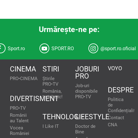
Urmăreşte-ne pe:
Sport.ro
SPORT.RO
@sport.ro.oficial
CINEMA
STIRI
JOBURI
VOYO
PRO
PRO•CINEMA
Știrile
PRO•TV
Job-uri
DESPRE
România,
disponibile
te iubesc!
PRO•TV
DIVERTISMENT
Politica
de
PRO•TV
Confidențialita
Românii
TEHNOLOGIE
LIFESTYLE
Contact
au Talent
CNA
I Like IT
Doctor de
Vocea
Bine
României