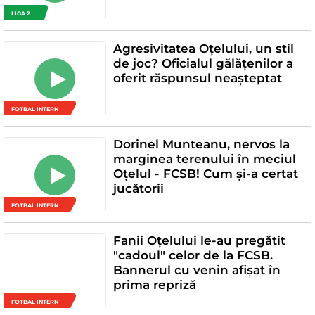
LIGA 2
Agresivitatea Oțelului, un stil
de joc? Oficialul gălățenilor a
oferit răspunsul neașteptat
FOTBAL INTERN
Dorinel Munteanu, nervos la
marginea terenului în meciul
Oțelul - FCSB! Cum și-a certat
jucătorii
FOTBAL INTERN
Fanii Oțelului le-au pregătit
"cadoul" celor de la FCSB.
Bannerul cu venin afișat în
prima repriză
FOTBAL INTERN