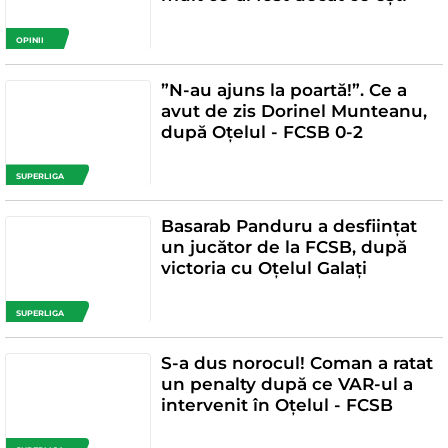
OPINII
”N-au ajuns la poartă!”. Ce a
avut de zis Dorinel Munteanu,
după Oțelul - FCSB 0-2
SUPERLIGA
Basarab Panduru a desființat
un jucător de la FCSB, după
victoria cu Oțelul Galați
SUPERLIGA
S-a dus norocul! Coman a ratat
un penalty după ce VAR-ul a
intervenit în Oțelul - FCSB