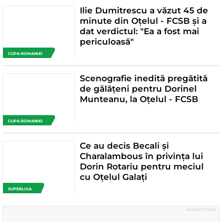
Ilie Dumitrescu a văzut 45 de
minute din Oțelul - FCSB și a
dat verdictul: "Ea a fost mai
periculoasă"
CUPA ROMANIEI
Scenografie inedită pregătită
de gălățeni pentru Dorinel
Munteanu, la Oțelul - FCSB
CUPA ROMANIEI
Ce au decis Becali și
Charalambous în privința lui
Dorin Rotariu pentru meciul
cu Oțelul Galați
SUPERLIGA