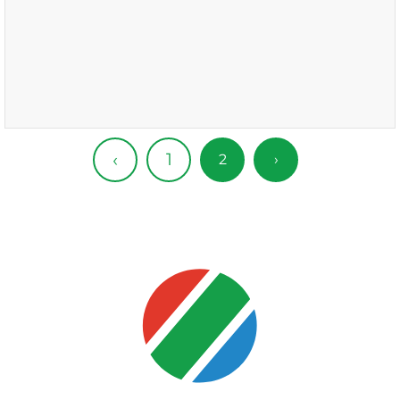
1
‹
2
›