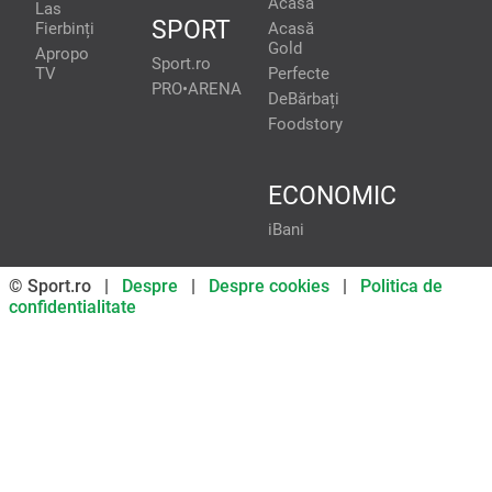
Acasă
Las
SPORT
Fierbinți
Acasă
Gold
Apropo
Sport.ro
TV
Perfecte
PRO•ARENA
DeBărbați
Foodstory
ECONOMIC
iBani
© Sport.ro |
Despre
|
Despre cookies
|
Politica de
confidentialitate
Don’t miss out on our news and
updates! Enable push
notifications
SUBSCRIBE
NOT NOW