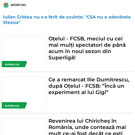
SPORT.RO
Iulian Cristea nu s-a ferit de cuvinte: "CSA nu e adevărata 
Steaua"
Oțelul - FCSB, meciul cu cei
mai mulți spectatori de până
acum în noul sezon din
Superligă!
SUPERLIGA
Ce a remarcat Ilie Dumitrescu,
după Oțelul - FCSB: ”Încă un
experiment al lui Gigi”
SUPERLIGA
Revenirea lui Chiricheș în
România, unde contează mai
mult ce-ai fost decât ce ești