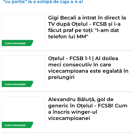
”cu porția” la o echipă de Liga a 4-a!
Gigi Becali a intrat în direct la
TV după Oțelul - FCSB și i-a
făcut praf pe toți: "I-am dat
telefon lui MM"
CUPA ROMANIEI
Oțelul - FCSB 1-1 | Al doilea
meci consecutiv în care
vicecampioana este egalată în
prelungiri
CUPA ROMANIEI
Alexandru Băluță, gol de
generic în Oțelul - FCSB! Cum
a înscris winger-ul
vicecampioanei
CUPA ROMANIEI