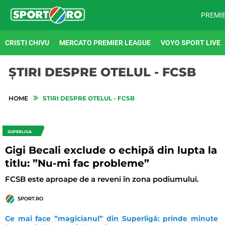
PREMI
CRISTI CHIVU
MERCATO PREMIER LEAGUE
VOYO SPORT LIVE
ȘTIRI DESPRE OTELUL - FCSB
HOME
STIRI DESPRE OTELUL - FCSB
SUPERLIGA
Gigi Becali exclude o echipă din lupta la
titlu: ”Nu-mi fac probleme”
FCSB este aproape de a reveni în zona podiumului.
SPORT.RO
Ce mai face ”magicianul” din Superligă: prinde minute 