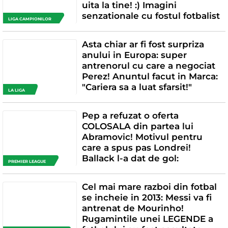
uita la tine! :) Imagini
senzationale cu fostul fotbalist
LIGA CAMPIONILOR
Asta chiar ar fi fost surpriza
anului in Europa: super
antrenorul cu care a negociat
Perez! Anuntul facut in Marca:
"Cariera sa a luat sfarsit!"
LA LIGA
Pep a refuzat o oferta
COLOSALA din partea lui
Abramovic! Motivul pentru
care a spus pas Londrei!
Ballack l-a dat de gol:
PREMIER LEAGUE
Cel mai mare razboi din fotbal
se incheie in 2013: Messi va fi
antrenat de Mourinho!
Rugamintile unei LEGENDE a