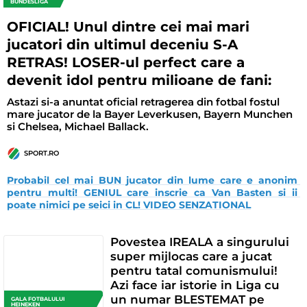
BUNDESLIGA
OFICIAL! Unul dintre cei mai mari
jucatori din ultimul deceniu S-A
RETRAS! LOSER-ul perfect care a
devenit idol pentru milioane de fani:
Astazi si-a anuntat oficial retragerea din fotbal fostul
mare jucator de la Bayer Leverkusen, Bayern Munchen
si Chelsea, Michael Ballack.
SPORT.RO
Probabil cel mai BUN jucator din lume care e anonim 
pentru multi! GENIUL care inscrie ca Van Basten si ii 
poate nimici pe seici in CL! VIDEO SENZATIONAL
Povestea IREALA a singurului
super mijlocas care a jucat
pentru tatal comunismului!
Azi face iar istorie in Liga cu
un numar BLESTEMAT pe
GALA FOTBALULUI
HEINEKEN