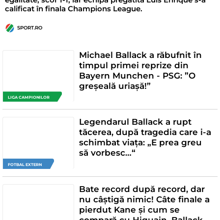
calificat în finala Champions League.
SPORT.RO
Michael Ballack a răbufnit în
timpul primei reprize din
Bayern Munchen - PSG: ”O
greșeală uriașă!”
LIGA CAMPIONILOR
Legendarul Ballack a rupt
tăcerea, după tragedia care i-a
schimbat viața: „E prea greu
să vorbesc…“
FOTBAL EXTERN
Bate record după record, dar
nu câștigă nimic! Câte finale a
pierdut Kane și cum se