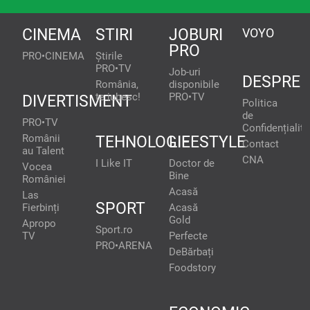
CINEMA
STIRI
JOBURI
VOYO
PRO
PRO•CINEMA
Știrile
PRO•TV
Job-uri
DESPRE
România,
disponibile
te iubesc!
PRO•TV
DIVERTISMENT
Politica
de
PRO•TV
Confidențialita
Românii
TEHNOLOGIE
LIFESTYLE
Contact
au Talent
CNA
I Like IT
Doctor de
Vocea
Bine
României
Acasă
Las
SPORT
Fierbinți
Acasă
Gold
Apropo
Sport.ro
TV
Perfecte
PRO•ARENA
DeBărbați
Foodstory