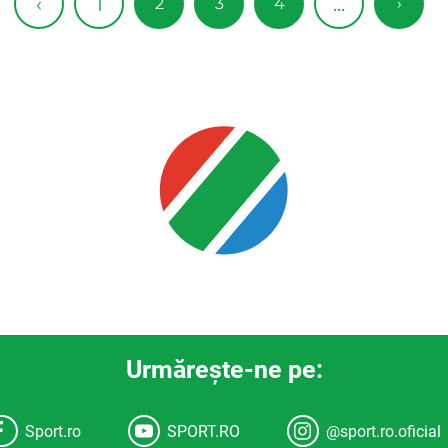
1
‹
...
2
3
4
›
Urmăreşte-ne pe:
Sport.ro
SPORT.RO
@sport.ro.oficial