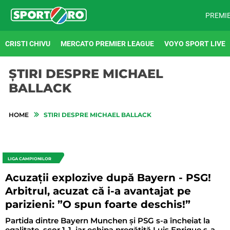
PREMI
CRISTI CHIVU
MERCATO PREMIER LEAGUE
VOYO SPORT LIVE
ȘTIRI DESPRE MICHAEL
BALLACK
HOME
STIRI DESPRE MICHAEL BALLACK
LIGA CAMPIONILOR
Acuzații explozive după Bayern - PSG!
Arbitrul, acuzat că i-a avantajat pe
parizieni: ”O spun foarte deschis!”
Partida dintre Bayern Munchen și PSG s-a încheiat la
egalitate, scor 1-1, iar echipa pregătită Luis Enrique s-a