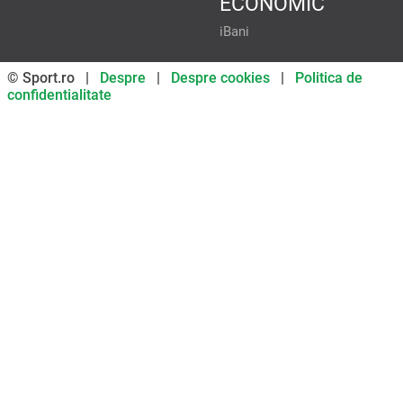
ECONOMIC
iBani
© Sport.ro |
Despre
|
Despre cookies
|
Politica de
confidentialitate
Don’t miss out on our news and
updates! Enable push
notifications
SUBSCRIBE
NOT NOW
UNSUBSCRIBE