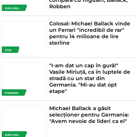
compară cu Higuain, Ballack,
Robben
EURO 2024
Colosal: Michael Ballack vinde
un Ferrari "incredibil de rar"
pentru 14 milioane de lire
sterline
STIRI
"I-am dat un cap în gură!"
Vasile Miriuță, ca în luptele de
stradă cu un star din
Germania. "Mi-au dat opt
etape"
STRANIERI
Michael Ballack a găsit
selecționer pentru Germania:
"Avem nevoie de lideri ca el"
EURO 2024