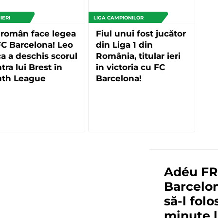
IERI
LIGA CAMPIONILOR
 român face legea
Fiul unui fost jucător
FC Barcelona! Leo
din Liga 1 din
a a deschis scorul
România, titular ieri
tra lui Brest în
în victoria cu FC
uth League
Barcelona!
Adéu FR
Barcelon
să-l fol
minute l