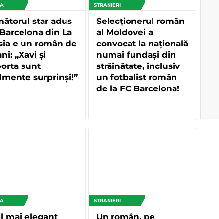
GA
STRANIERI
ătorul star adus
Selecționerul român
Barcelona din La
al Moldovei a
sia e un român de
convocat la națională
ani: „Xavi și
numai fundași din
orta sunt
străinătate, inclusiv
lmente surprinși!”
un fotbalist român
de la FC Barcelona!
GA
STRANIERI
l mai elegant
Un român, pe