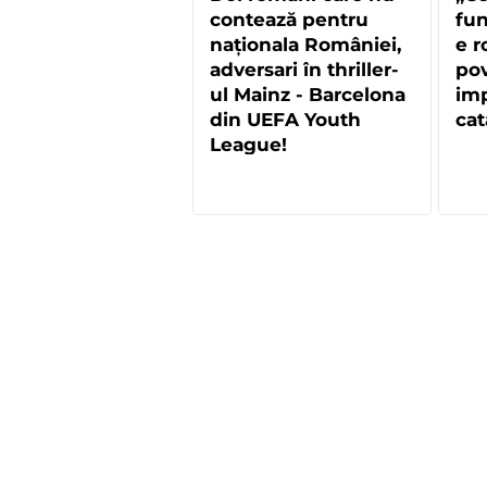
contează pentru
fun
naționala României,
e r
adversari în thriller-
pov
ul Mainz - Barcelona
imp
din UEFA Youth
cat
League!