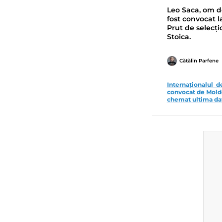
Leo Saca, om de
fost convocat l
Prut de selecți
Stoica.
Cătălin Parfene
Internaționalul 
convocat de Moldo
chemat ultima dat