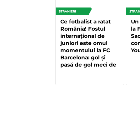
STRANIERI
STRAN
Ce fotbalist a ratat
Un
România! Fostul
la 
internațional de
Sac
juniori este omul
con
momentului la FC
Yo
Barcelona: gol și
pasă de gol meci de
meci în Europa