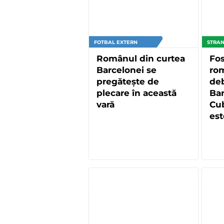
FOTBAL EXTERN
STRAN
Românul din curtea
Fos
Barcelonei se
rom
pregătește de
deb
plecare în această
Bar
vară
Cub
est