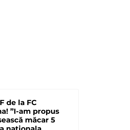
F de la FC
a! ”I-am propus
osească măcar 5
a naționala