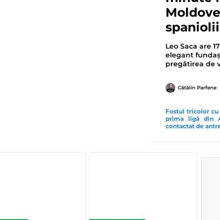
Moldovei
spanioli
Leo Saca are 17
elegant fundaș 
pregătirea de 
Cătălin Parfene
Fostul tricolor cu
prima ligă din 
contactat de antr