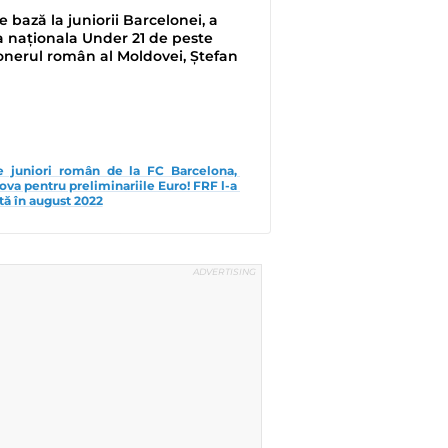
 bază la juniorii Barcelonei, a
a naționala Under 21 de peste
onerul român al Moldovei, Ștefan
de juniori român de la FC Barcelona, 
va pentru preliminariile Euro! FRF l-a 
ă în august 2022