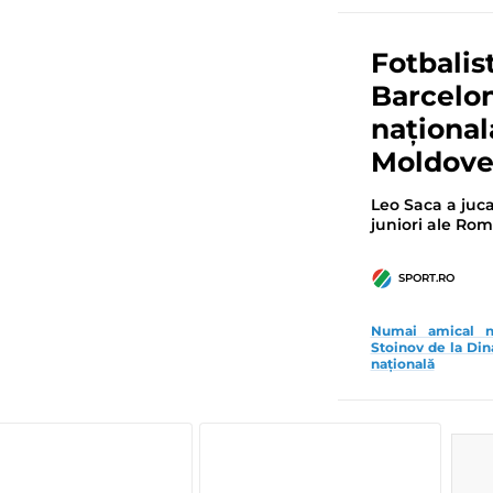
Fotbalis
Barcelon
național
Moldove
Leo Saca a juc
juniori ale Rom
SPORT.RO
Numai amical n-
Stoinov de la Dina
națională