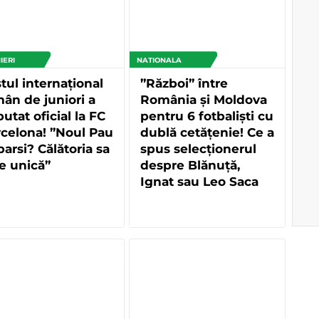
IERI
NATIONALA
tul internațional
”Război” între
ân de juniori a
România și Moldova
utat oficial la FC
pentru 6 fotbaliști cu
celona! ”Noul Pau
dublă cetățenie! Ce a
arsi? Călătoria sa
spus selecționerul
e unică”
despre Blănuță,
Ignat sau Leo Saca
de la FC Barcelona