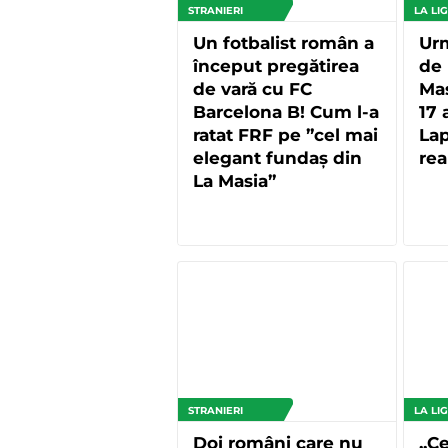
STRANIERI
LA LI
Un fotbalist român a
Urm
început pregătirea
de 
de vară cu FC
Ma
Barcelona B! Cum l-a
17 
ratat FRF pe ”cel mai
Lap
elegant fundaș din
rea
La Masia”
STRANIERI
LA LI
Doi români care nu
„Ce