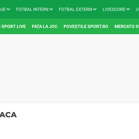
GUE
FOTBAL INTERN
FOTBAL EXTERN
LIVESCORE
U
 SPORT LIVE
FAȚA LA JOC
POVEȘTILE SPORT.RO
MERCATO S
SACA