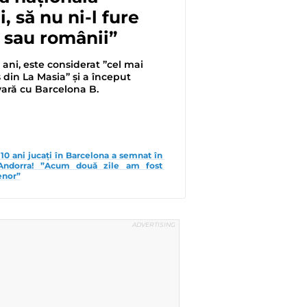
, să nu ni-l fure
i sau românii”
 ani, este considerat ”cel mai
din La Masia” și a început
vară cu Barcelona B.
 10 ani jucați în Barcelona a semnat în 
Andorra! ”Acum două zile am fost 
enor”