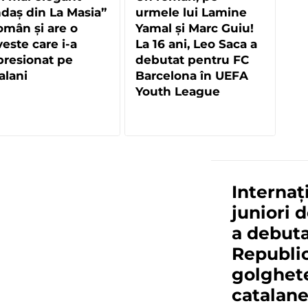
daș din La Masia”
urmele lui Lamine
omân și are o
Yamal și Marc Guiu!
este care i-a
La 16 ani, Leo Saca a
resionat pe
debutat pentru FC
alani
Barcelona în UEFA
Youth League
Internaț
juniori 
a debuta
Republic
golghete
catalane