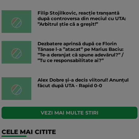
Filip Stojilkovic, reacție tranșantă
după controversa din meciul cu UTA:
”Arbitrul știe că a greșit!”
Dezbatere aprinsă după ce Florin
Tănase l-a ”atacat” pe Marius Baciu:
”Te-a deranjat că spune adevărul?” /
”Tu ce responsabilitate ai?”
Alex Dobre și-a decis viitorul! Anunțul
făcut după UTA - Rapid 0-0
VEZI MAI MULTE STIRI
CELE MAI CITITE