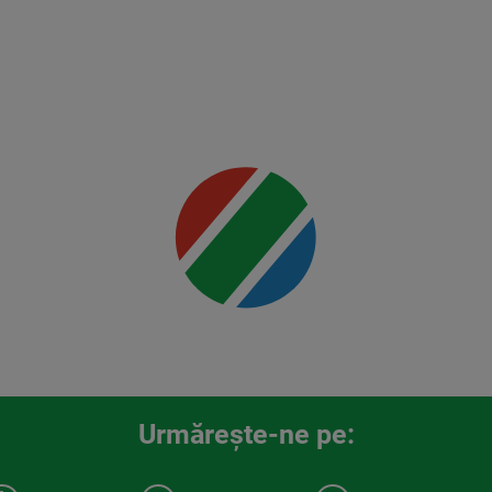
detalii
00:00
Urmăreşte-ne pe: