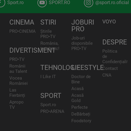
Sport.ro
SPORT.RO
@sport.ro.oficial
CINEMA
STIRI
JOBURI
VOYO
PRO
PRO•CINEMA
Știrile
PRO•TV
Job-uri
DESPRE
România,
disponibile
te iubesc!
PRO•TV
DIVERTISMENT
Politica
de
PRO•TV
Confidențialita
Românii
TEHNOLOGIE
LIFESTYLE
Contact
au Talent
CNA
I Like IT
Doctor de
Vocea
Bine
României
Acasă
Las
SPORT
Fierbinți
Acasă
Gold
Apropo
Sport.ro
TV
Perfecte
PRO•ARENA
DeBărbați
Foodstory