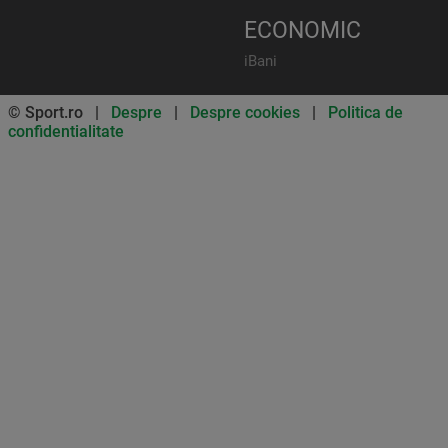
ECONOMIC
iBani
© Sport.ro |
Despre
|
Despre cookies
|
Politica de
confidentialitate
Don’t miss out on our news and
updates! Enable push
notifications
SUBSCRIBE
NOT NOW
UNSUBSCRIBE