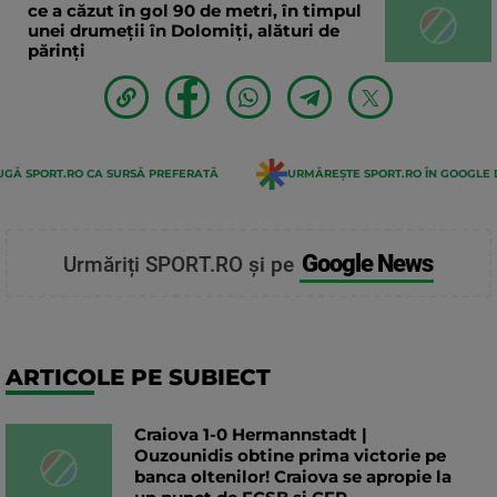
ce a căzut în gol 90 de metri, în timpul
unei drumeții în Dolomiți, alături de
părinți
GĂ SPORT.RO CA SURSĂ PREFERATĂ
URMĂREȘTE SPORT.RO ÎN GOOGLE 
Google News
Urmăriți SPORT.RO și pe
ARTICOLE PE SUBIECT
Craiova 1-0 Hermannstadt |
Ouzounidis obtine prima victorie pe
banca oltenilor! Craiova se apropie la