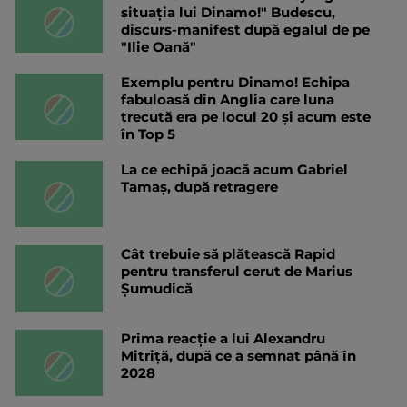
situația lui Dinamo!" Budescu,
discurs-manifest după egalul de pe
"Ilie Oană"
Exemplu pentru Dinamo! Echipa
fabuloasă din Anglia care luna
trecută era pe locul 20 și acum este
în Top 5
La ce echipă joacă acum Gabriel
Tamaș, după retragere
Cât trebuie să plătească Rapid
pentru transferul cerut de Marius
Șumudică
Prima reacție a lui Alexandru
Mitriță, după ce a semnat până în
2028