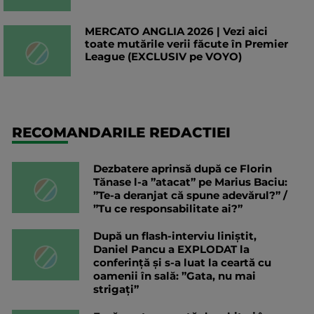
MERCATO ANGLIA 2026 | Vezi aici
toate mutările verii făcute în Premier
League (EXCLUSIV pe VOYO)
RECOMANDARILE REDACTIEI
Dezbatere aprinsă după ce Florin
Tănase l-a ”atacat” pe Marius Baciu:
”Te-a deranjat că spune adevărul?” /
”Tu ce responsabilitate ai?”
După un flash-interviu liniștit,
Daniel Pancu a EXPLODAT la
conferință și s-a luat la ceartă cu
oamenii în sală: ”Gata, nu mai
strigați”