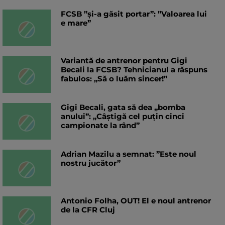
FCSB ”și-a găsit portar”: ”Valoarea lui
e mare”
Variantă de antrenor pentru Gigi
Becali la FCSB? Tehnicianul a răspuns
fabulos: „Să o luăm sincer!”
Gigi Becali, gata să dea „bomba
anului”: „Câștigă cel puțin cinci
campionate la rând”
Adrian Mazilu a semnat: ”Este noul
nostru jucător”
Antonio Folha, OUT! El e noul antrenor
de la CFR Cluj