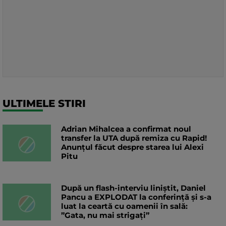
ULTIMELE STIRI
Adrian Mihalcea a confirmat noul
transfer la UTA după remiza cu Rapid!
Anunțul făcut despre starea lui Alexi
Pitu
După un flash-interviu liniștit, Daniel
Pancu a EXPLODAT la conferință și s-a
luat la ceartă cu oamenii în sală:
”Gata, nu mai strigați”