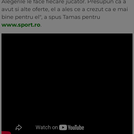
Alegerile le face fiecare jucator. Presupun ca a
avut si alte oferte, el a ales ce a crezut ca e mai
bine pentru el", a spus Tamas pentru
www.sport.ro
.