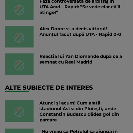
Fază controversată de arbitraj în
UTA Arad - Rapid: ”Se vede clar că îl
atinge!”
Alex Dobre și-a decis viitorul!
Anunțul făcut după UTA - Rapid 0-0
Reacția lui Yan Diomande după ce a
semnat cu Real Madrid
ALTE SUBIECTE DE INTERES
Atunci și acum! Cum arată
stadionul Astra din Ploiești, unde
Constantin Budescu dădea gol din
parcare
"Nu vreau ca Petrolul să ajungă în