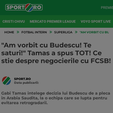
PREMI
CRISTI CHIVU
MERCATO PREMIER LEAGUE
VOYO SPORT LIVE
HOME
FOTBAL INTERN
SUPERLIGA
"AM VORBIT CU BUDES
"Am vorbit cu Budescu! Te
saturi!" Tamas a spus TOT! Ce
stie despre negocierile cu FCSB!
SPORT.RO
Data publicarii:
Data
actualizarii:
Gabi Tamas intelege decizia lui Budescu de a pleca
in Arabia Saudita, la o echipa care se lupta pentru
evitarea retrogradarii.