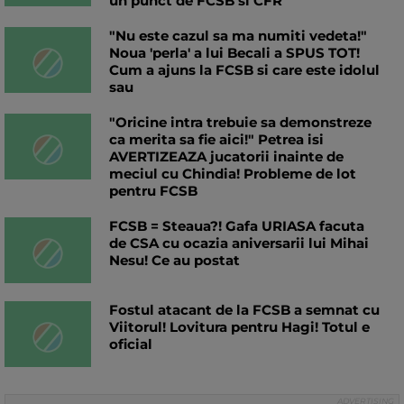
un punct de FCSB si CFR
"Nu este cazul sa ma numiti vedeta!"
Noua 'perla' a lui Becali a SPUS TOT!
Cum a ajuns la FCSB si care este idolul
sau
"Oricine intra trebuie sa demonstreze
ca merita sa fie aici!" Petrea isi
AVERTIZEAZA jucatorii inainte de
meciul cu Chindia! Probleme de lot
pentru FCSB
FCSB = Steaua?! Gafa URIASA facuta
de CSA cu ocazia aniversarii lui Mihai
Nesu! Ce au postat
Fostul atacant de la FCSB a semnat cu
Viitorul! Lovitura pentru Hagi! Totul e
oficial