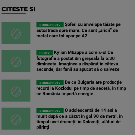
CITESTE SI
Șoferi cu anvelope tăiate pe
STIRILEPROTV
autostrada spre mare. Ce sunt „aricii” de
metal care tot apar pe A2
Kylian Mbappé a comis-o! Ce
PROTV
fotografie a postat din greșeală la 5:30
dimineața. Imaginea a dispărut în câteva
secunde, dar fanii au apucat să o salveze
De ce Bulgaria are producție
STIRILEPROTV
record la Kozlodui pe timp de secetă, în timp
ce România importă energie
O adolescentă de 14 ani a
STIRILEPROTV
murit după ce a căzut în gol 90 de metri, în
timpul unei drumeții în Dolomiți, alături de
părinți