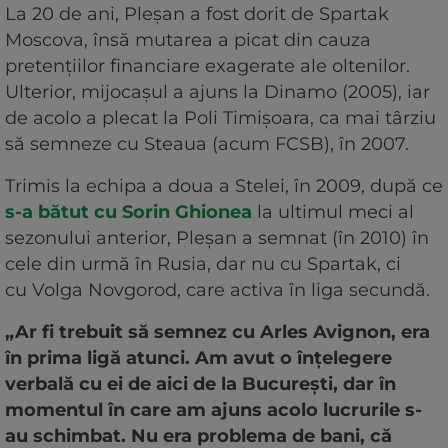
La 20 de ani, Pleșan a fost dorit de Spartak
Moscova, însă mutarea a picat din cauza
pretențiilor financiare exagerate ale oltenilor.
Ulterior, mijocașul a ajuns la Dinamo (2005), iar
de acolo a plecat la Poli Timișoara, ca mai târziu
să semneze cu Steaua (acum FCSB), în 2007.
Trimis la echipa a doua a Stelei, în 2009, după ce
s-a bătut cu Sorin Ghionea
la ultimul meci al
sezonului anterior, Pleșan a semnat (în 2010) în
cele din urmă în Rusia, dar nu cu Spartak, ci
cu Volga Novgorod, care activa în liga secundă.
„Ar fi trebuit să semnez cu Arles Avignon, era
în prima ligă atunci. Am avut o înțelegere
verbală cu ei de aici de la București, dar în
momentul în care am ajuns acolo lucrurile s-
au schimbat. Nu era problema de bani, că