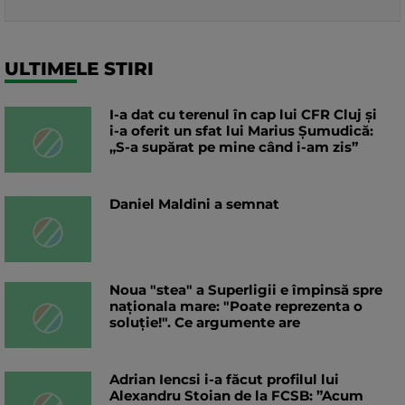
ULTIMELE STIRI
I-a dat cu terenul în cap lui CFR Cluj și
i-a oferit un sfat lui Marius Șumudică:
„S-a supărat pe mine când i-am zis”
Daniel Maldini a semnat
Noua "stea" a Superligii e împinsă spre
naționala mare: "Poate reprezenta o
soluție!". Ce argumente are
Adrian Iencsi i-a făcut profilul lui
Alexandru Stoian de la FCSB: ”Acum