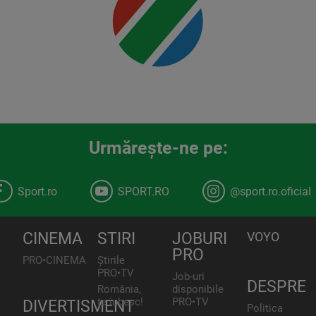
Urmăreşte-ne pe:
Sport.ro
SPORT.RO
@sport.ro.oficial
CINEMA
STIRI
JOBURI
VOYO
PRO
PRO•CINEMA
Știrile
PRO•TV
Job-uri
DESPRE
România,
disponibile
te iubesc!
PRO•TV
DIVERTISMENT
Politica