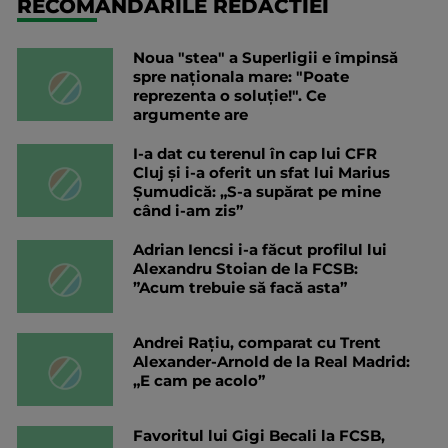
RECOMANDARILE REDACTIEI
Noua "stea" a Superligii e împinsă
spre naționala mare: "Poate
reprezenta o soluție!". Ce
argumente are
I-a dat cu terenul în cap lui CFR
Cluj și i-a oferit un sfat lui Marius
Șumudică: „S-a supărat pe mine
când i-am zis”
Adrian Iencsi i-a făcut profilul lui
Alexandru Stoian de la FCSB:
”Acum trebuie să facă asta”
Andrei Rațiu, comparat cu Trent
Alexander-Arnold de la Real Madrid:
„E cam pe acolo”
Favoritul lui Gigi Becali la FCSB,