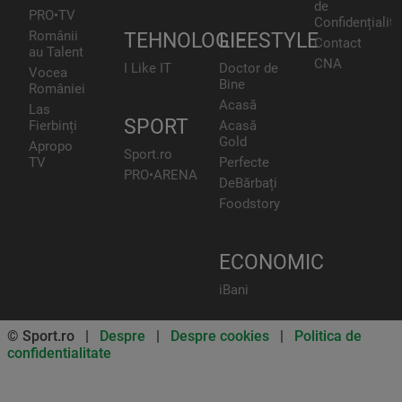
de
PRO•TV
Confidențialita
Românii
TEHNOLOGIE
LIFESTYLE
Contact
au Talent
CNA
I Like IT
Doctor de
Vocea
Bine
României
Acasă
Las
SPORT
Fierbinți
Acasă
Gold
Apropo
Sport.ro
TV
Perfecte
PRO•ARENA
DeBărbați
Foodstory
ECONOMIC
iBani
© Sport.ro |
Despre
|
Despre cookies
|
Politica de
confidentialitate
Don’t miss out on our news and