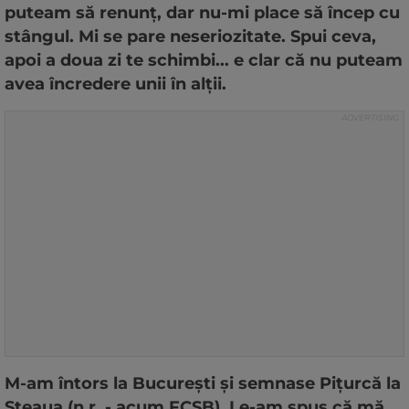
puteam să renunț, dar nu-mi place să încep cu
stângul. Mi se pare neseriozitate. Spui ceva,
apoi a doua zi te schimbi... e clar că nu puteam
avea încredere unii în alții.
M-am întors la București și semnase Pițurcă la
Steaua (n.r. - acum FCSB). Le-am spus că mă