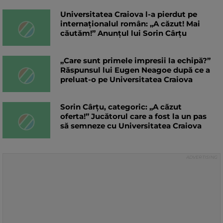
Universitatea Craiova l-a pierdut pe
internaționalul român: „A căzut! Mai
căutăm!” Anunțul lui Sorin Cârțu
„Care sunt primele impresii la echipă?”
Răspunsul lui Eugen Neagoe după ce a
preluat-o pe Universitatea Craiova
Sorin Cârțu, categoric: „A căzut
oferta!” Jucătorul care a fost la un pas
să semneze cu Universitatea Craiova