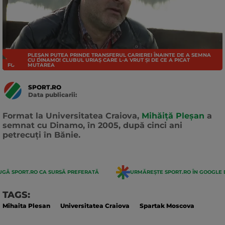
PLEȘAN PUTEA PRINDE TRANSFERUL CARIEREI ÎNAINTE DE A SEMNA
CU DINAMO! CLUBUL URIAȘ CARE L-A VRUT ȘI DE CE A PICAT
FOTBAL INTERN
MUTAREA
SPORT.RO
Data publicarii:
Data
actualizarii:
Format la Universitatea Craiova,
Mihăiță Pleșan
a
semnat cu Dinamo, în 2005, după cinci ani
petrecuți în Bănie.
GĂ SPORT.RO CA SURSĂ PREFERATĂ
URMĂREȘTE SPORT.RO ÎN GOOGLE 
TAGS:
Mihaita Plesan
Universitatea Craiova
Spartak Moscova