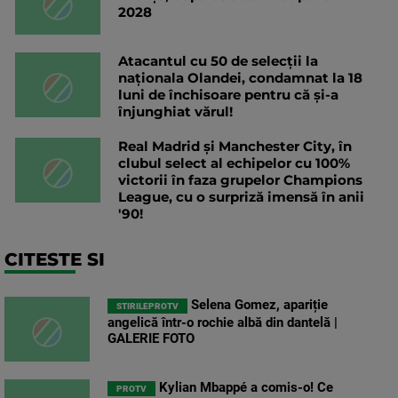
2028
Atacantul cu 50 de selecții la
naționala Olandei, condamnat la 18
luni de închisoare pentru că și-a
înjunghiat vărul!
Real Madrid și Manchester City, în
clubul select al echipelor cu 100%
victorii în faza grupelor Champions
League, cu o surpriză imensă în anii
'90!
CITESTE SI
Selena Gomez, apariție
STIRILEPROTV
angelică într-o rochie albă din dantelă |
GALERIE FOTO
Kylian Mbappé a comis-o! Ce
PROTV