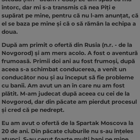
întorc, dar mi s-a transmis că nea Piți e
supărat pe mine, pentru că nu l-am anunțat, că
el se baza pe mine și că o să rămân la echipa a
doua.
După am primit o ofertă din Rusia (n.r. - de la
Novgorod) și am mers acolo. A fost o aventură
frumoasă. Primii doi ani au fost frumoși, după
aceea s-a schimbat conducerea, a venit un
conducător nou și au început să fie probleme
cu banii. Am avut un an în care nu am fost
plătit. M-am judecat după aceea cu cei de la
Novgorod, dar din păcate am pierdut procesul
și cred că pe nedrept.
Eu am avut o ofertă de la Spartak Moscova la
20 de ani. Din păcate cluburile nu s-au înțeles
atunci. S-au cerut foarte mulți bani pe mine