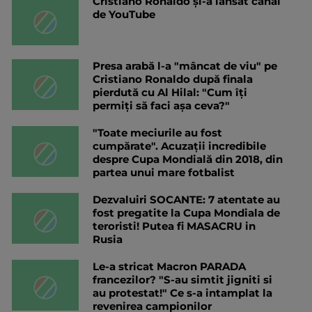
Cristiano Ronaldo și-a lansat canal
de YouTube
Presa arabă l-a "mâncat de viu" pe
Cristiano Ronaldo după finala
pierdută cu Al Hilal: "Cum îți
permiți să faci așa ceva?"
"Toate meciurile au fost
cumpărate". Acuzații incredibile
despre Cupa Mondială din 2018, din
partea unui mare fotbalist
Dezvaluiri SOCANTE: 7 atentate au
fost pregatite la Cupa Mondiala de
teroristi! Putea fi MASACRU in
Rusia
Le-a stricat Macron PARADA
francezilor? "S-au simtit jigniti si
au protestat!" Ce s-a intamplat la
revenirea campionilor