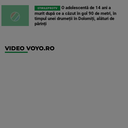
O adolescentă de 14 ani a
STIRILEPROTV
murit după ce a căzut în gol 90 de metri, în
timpul unei drumeții în Dolomiți, alături de
părinți
VIDEO VOYO.RO
UFC
(EN)
UFC
Fight
Night:
Gamrot