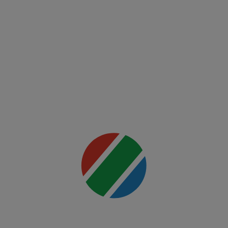
Twente -
Ferencvaros
Mai multe
detalii
00:00