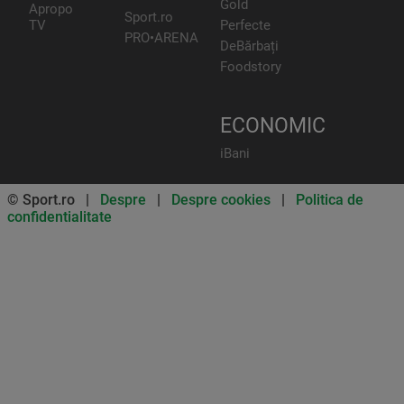
Gold
Apropo
Sport.ro
TV
Perfecte
PRO•ARENA
DeBărbați
Foodstory
ECONOMIC
iBani
© Sport.ro |
Despre
|
Despre cookies
|
Politica de
confidentialitate
Don’t miss out on our news and
updates! Enable push
notifications
SUBSCRIBE
NOT NOW
UNSUBSCRIBE