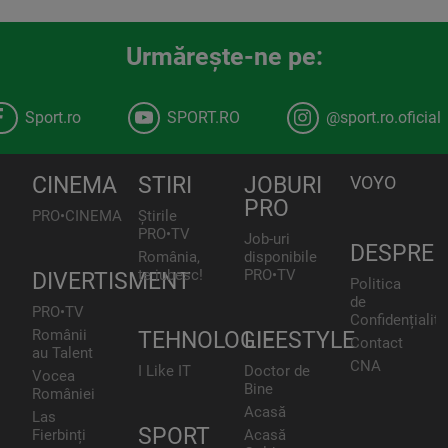
Urmăreşte-ne pe:
Sport.ro
SPORT.RO
@sport.ro.oficial
CINEMA
STIRI
JOBURI
VOYO
PRO
PRO•CINEMA
Știrile
PRO•TV
Job-uri
DESPRE
România,
disponibile
te iubesc!
PRO•TV
DIVERTISMENT
Politica
de
PRO•TV
Confidențialita
Românii
TEHNOLOGIE
LIFESTYLE
Contact
au Talent
CNA
I Like IT
Doctor de
Vocea
Bine
României
Acasă
Las
SPORT
Fierbinți
Acasă