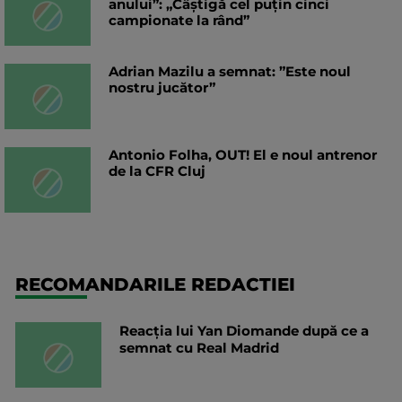
anului”: „Câștigă cel puțin cinci
campionate la rând”
Adrian Mazilu a semnat: ”Este noul
nostru jucător”
Antonio Folha, OUT! El e noul antrenor
de la CFR Cluj
RECOMANDARILE REDACTIEI
Reacția lui Yan Diomande după ce a
semnat cu Real Madrid