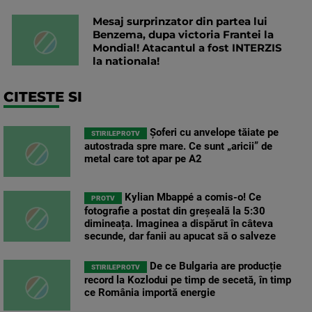
Mesaj surprinzator din partea lui
Benzema, dupa victoria Frantei la
Mondial! Atacantul a fost INTERZIS
la nationala!
CITESTE SI
Șoferi cu anvelope tăiate pe
STIRILEPROTV
autostrada spre mare. Ce sunt „aricii” de
metal care tot apar pe A2
Kylian Mbappé a comis-o! Ce
PROTV
fotografie a postat din greșeală la 5:30
dimineața. Imaginea a dispărut în câteva
secunde, dar fanii au apucat să o salveze
De ce Bulgaria are producție
STIRILEPROTV
record la Kozlodui pe timp de secetă, în timp
ce România importă energie