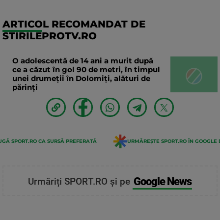
ARTICOL RECOMANDAT DE
STIRILEPROTV.RO
O adolescentă de 14 ani a murit după
ce a căzut în gol 90 de metri, în timpul
unei drumeții în Dolomiți, alături de
părinți
GĂ SPORT.RO CA SURSĂ PREFERATĂ
URMĂREȘTE SPORT.RO ÎN GOOGLE 
Google News
Urmăriți SPORT.RO și pe