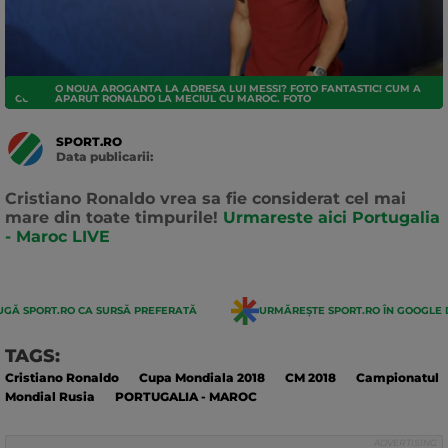
O NOUA AROGANTA LA ADRESA LUI MESSI? FOTO FANTASTIC! CUM A
CUPA MONDIALA 2018
APARUT RONALDO LA MECIUL CU MAROC. FOTO
SPORT.RO
Data publicarii:
Data
actualizarii:
Cristiano Ronaldo vrea sa fie considerat cel mai
mare din toate timpurile!
Urmareste aici Portugalia
- Maroc LIVE
GĂ SPORT.RO CA SURSĂ PREFERATĂ
URMĂREȘTE SPORT.RO ÎN GOOGLE 
TAGS:
Cristiano Ronaldo
Cupa Mondiala 2018
CM 2018
Campionatul
Mondial Rusia
PORTUGALIA - MAROC