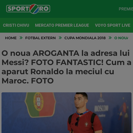
PREMI
CRISTI CHIVU
MERCATO PREMIER LEAGUE
VOYO SPORT LIVE
HOME
FOTBAL EXTERN
CUPA MONDIALA 2018
O NOUA A
O noua AROGANTA la adresa lui
Messi? FOTO FANTASTIC! Cum a
aparut Ronaldo la meciul cu
Maroc. FOTO