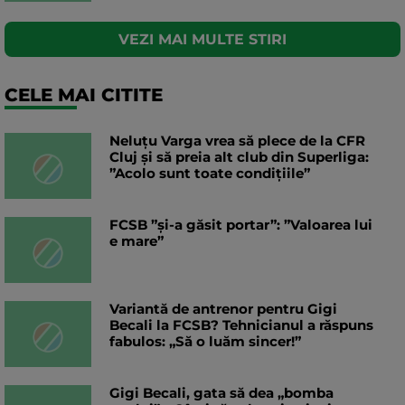
VEZI MAI MULTE STIRI
CELE MAI CITITE
Neluțu Varga vrea să plece de la CFR
Cluj și să preia alt club din Superliga:
”Acolo sunt toate condițiile”
FCSB ”și-a găsit portar”: ”Valoarea lui
e mare”
Variantă de antrenor pentru Gigi
Becali la FCSB? Tehnicianul a răspuns
fabulos: „Să o luăm sincer!”
Gigi Becali, gata să dea „bomba