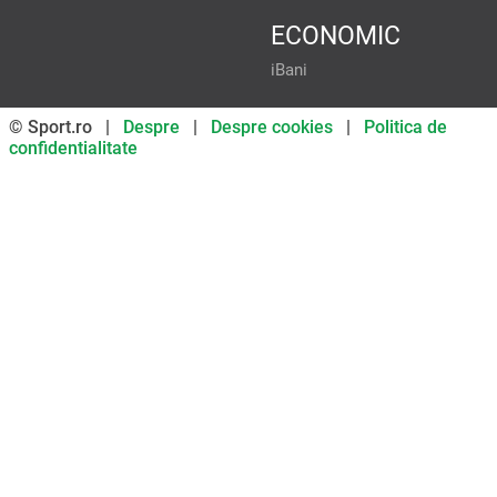
ECONOMIC
iBani
© Sport.ro |
Despre
|
Despre cookies
|
Politica de
confidentialitate
Don’t miss out on our news and
updates! Enable push
notifications
SUBSCRIBE
NOT NOW
UNSUBSCRIBE