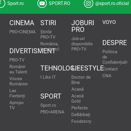
Sport.ro
SPORT.RO
@sport.ro.oficial
CINEMA
STIRI
JOBURI
VOYO
PRO
PRO•CINEMA
Știrile
PRO•TV
Job-uri
DESPRE
România,
disponibile
te iubesc!
PRO•TV
DIVERTISMENT
Politica
de
PRO•TV
Confidențialita
Românii
TEHNOLOGIE
LIFESTYLE
Contact
au Talent
CNA
I Like IT
Doctor de
Vocea
Bine
României
Acasă
Las
SPORT
Fierbinți
Acasă
Gold
Apropo
Sport.ro
TV
Perfecte
PRO•ARENA
DeBărbați
Foodstory