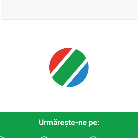
Urmăreşte-ne pe: