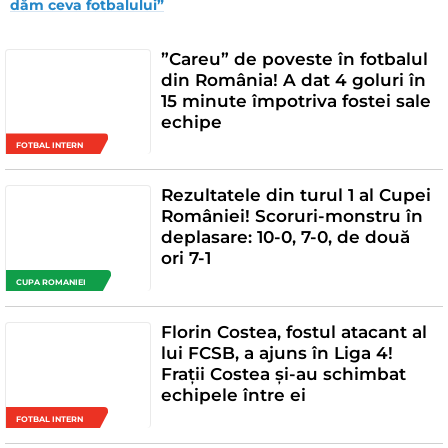
dăm ceva fotbalului”
”Careu” de poveste în fotbalul
din România! A dat 4 goluri în
15 minute împotriva fostei sale
echipe
FOTBAL INTERN
Rezultatele din turul 1 al Cupei
României! Scoruri-monstru în
deplasare: 10-0, 7-0, de două
ori 7-1
CUPA ROMANIEI
Florin Costea, fostul atacant al
lui FCSB, a ajuns în Liga 4!
Frații Costea și-au schimbat
echipele între ei
FOTBAL INTERN