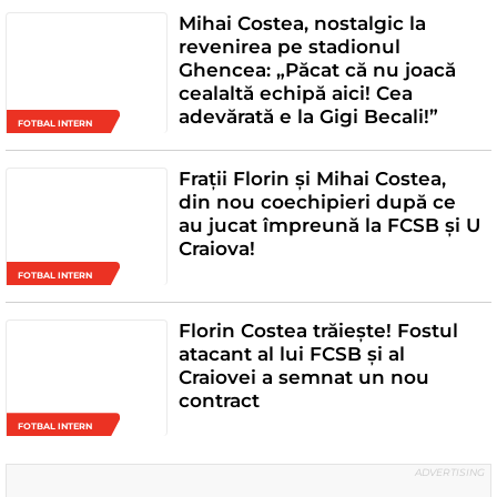
Mihai Costea, nostalgic la
revenirea pe stadionul
Ghencea: „Păcat că nu joacă
cealaltă echipă aici! Cea
adevărată e la Gigi Becali!”
FOTBAL INTERN
Frații Florin și Mihai Costea,
din nou coechipieri după ce
au jucat împreună la FCSB și U
Craiova!
FOTBAL INTERN
Florin Costea trăiește! Fostul
atacant al lui FCSB și al
Craiovei a semnat un nou
contract
FOTBAL INTERN