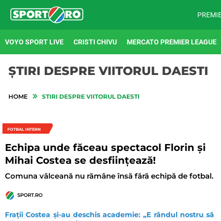
PREMI
VOYO SPORT LIVE
CRISTI CHIVU
MERCATO PREMIER LEAGUE
ȘTIRI DESPRE VIITORUL DAESTI
HOME
STIRI DESPRE VIITORUL DAESTI
FOTBAL INTERN
Echipa unde făceau spectacol Florin și
Mihai Costea se desființează!
Comuna vâlceană nu rămâne însă fără echipă de fotbal.
SPORT.RO
Frații Costea și-au deschis academie: „E rândul nostru să 