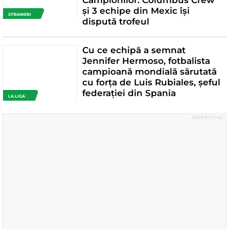
și 3 echipe din Mexic își
STRANIERI
dispută trofeul
Cu ce echipă a semnat
Jennifer Hermoso, fotbalista
campioană mondială sărutată
cu forța de Luis Rubiales, șeful
federației din Spania
LA LIGA