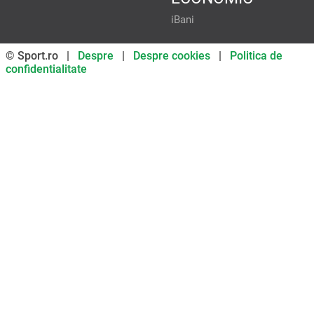
iBani
© Sport.ro |
Despre
|
Despre cookies
|
Politica de
confidentialitate
Don’t miss out on our news and
updates! Enable push
notifications
SUBSCRIBE
NOT NOW
UNSUBSCRIBE