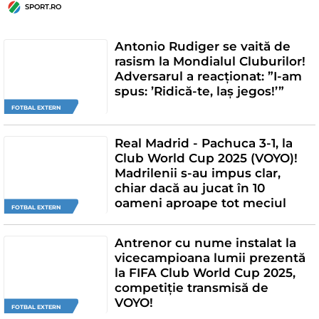
SPORT.RO
Antonio Rudiger se vaită de
rasism la Mondialul Cluburilor!
Adversarul a reacționat: ”I-am
spus: ’Ridică-te, laș jegos!’”
FOTBAL EXTERN
Real Madrid - Pachuca 3-1, la
Club World Cup 2025 (VOYO)!
Madrilenii s-au impus clar,
chiar dacă au jucat în 10
oameni aproape tot meciul
FOTBAL EXTERN
Antrenor cu nume instalat la
vicecampioana lumii prezentă
la FIFA Club World Cup 2025,
competiție transmisă de
VOYO!
FOTBAL EXTERN