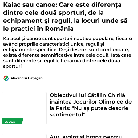
Kaiac sau canoe: Care este diferența
dintre cele două sporturi, de la
echipament și reguli, la locuri unde să
le practici în România
Kaiacul și canoe sunt sporturi nautice populare, fiecare
având propriile caracteristici unice, reguli și
echipamente specifice. Deși deseori sunt confundate,
există diferențe semnificative între cele două. Iată care
sunt diferențe și regulile fiecăruia dintre cele două
sporturi.
Alexandru Hațieganu
Obiectivul lui Cătălin Chirilă
înaintea Jocurilor Olimpice de
la Paris: "Nu aș putea descrie
sentimentul"
JO 2024
Aur, argint și bronz pentru