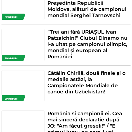
Președinta Republicii
Moldova, alături de campionul
mondial Serghei Tarnovschi
SPORTURI
”Trei ani fără URIAȘUL Ivan
Patzaichin!” Clubul Dinamo nu
l-a uitat pe campionul olimpic,
mondial și european al
României
SPORTURI
Cătălin Chirilă, două finale și o
medalie astăzi, la
Campionatele Mondiale de
canoe din Uzbekistan!
SPORTURI
România și campionii ei. Cea
mai sinceră declarație după
JO: "Am făcut greșeli!" / "E