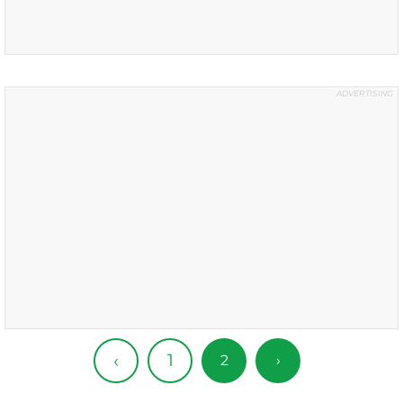
1
‹
2
›