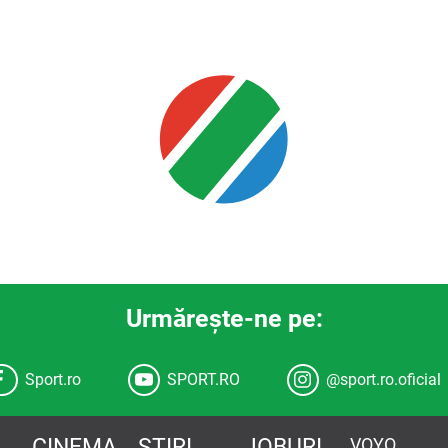
Urmăreşte-ne pe:
Sport.ro
SPORT.RO
@sport.ro.oficial
CINEMA
STIRI
JOBURI
VOYO