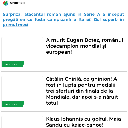
SPORT.RO
Surpriză: atacantul român ajuns în Serie A a început 
pregătirea cu fosta campioană a Italiei! Gol superb în 
primul meci
A murit Eugen Botez, românul
vicecampion mondial și
european!
SPORTURI
Cătălin Chirilă, ce ghinion! A
fost în lupta pentru medalii
trei sferturi din finala de la
Mondiale, dar apoi s-a năruit
totul
SPORTURI
Klaus Iohannis cu golful, Maia
Sandu cu kaiac-canoe!