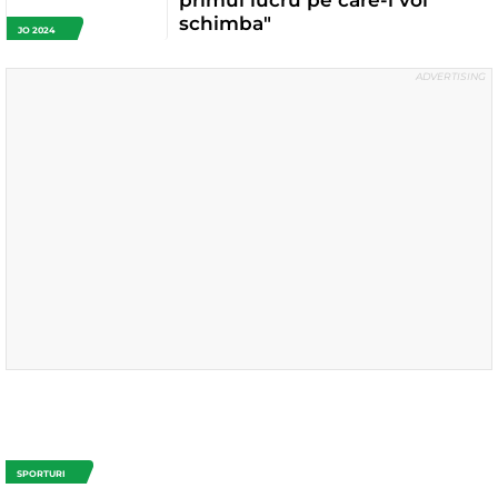
primul lucru pe care-l voi
schimba"
JO 2024
SPORTURI