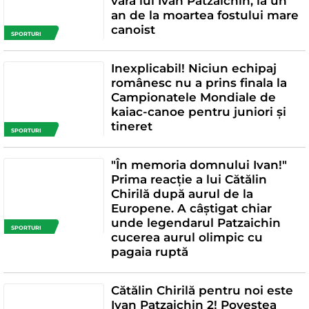
vară lui Ivan Patzaichin, la un
an de la moartea fostului mare
canoist
SPORTURI
Inexplicabil! Niciun echipaj
românesc nu a prins finala la
Campionatele Mondiale de
kaiac-canoe pentru juniori și
tineret
SPORTURI
"În memoria domnului Ivan!"
Prima reacție a lui Cătălin
Chirilă după aurul de la
Europene. A câștigat chiar
unde legendarul Patzaichin
SPORTURI
cucerea aurul olimpic cu
pagaia ruptă
Cătălin Chirilă pentru noi este
Ivan Patzaichin 2! Povestea