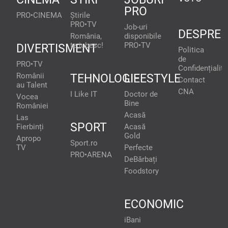
PRO
PRO•CINEMA
Știrile
PRO•TV
Job-uri
DESPRE
România,
disponibile
te iubesc!
PRO•TV
DIVERTISMENT
Politica
de
PRO•TV
Confidențialita
Românii
TEHNOLOGIE
LIFESTYLE
Contact
au Talent
CNA
I Like IT
Doctor de
Vocea
Bine
României
Acasă
Las
SPORT
Fierbinți
Acasă
Gold
Apropo
Sport.ro
TV
Perfecte
PRO•ARENA
DeBărbați
Foodstory
ECONOMIC
iBani