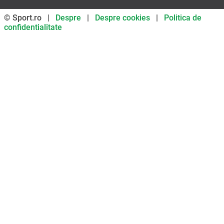
© Sport.ro |
Despre
|
Despre cookies
|
Politica de
confidentialitate
Don’t miss out on our news and
updates! Enable push
notifications
SUBSCRIBE
NOT NOW
UNSUBSCRIBE