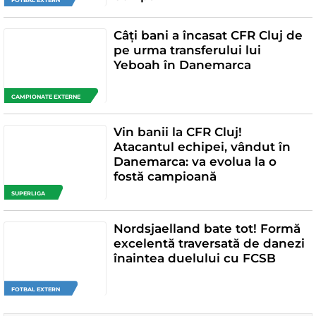
FOTBAL EXTERN
Câți bani a încasat CFR Cluj de
pe urma transferului lui
Yeboah în Danemarca
CAMPIONATE EXTERNE
Vin banii la CFR Cluj!
Atacantul echipei, vândut în
Danemarca: va evolua la o
fostă campioană
SUPERLIGA
Nordsjaelland bate tot! Formă
excelentă traversată de danezi
înaintea duelului cu FCSB
FOTBAL EXTERN