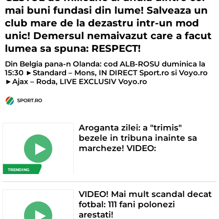
mai buni fundasi din lume! Salveaza un
club mare de la dezastru intr-un mod
unic! Demersul nemaivazut care a facut
lumea sa spuna: RESPECT!
Din Belgia pana-n Olanda: cod ALB-ROSU duminica la
15:30 ►Standard – Mons, IN DIRECT Sport.ro si Voyo.ro
►Ajax – Roda, LIVE EXCLUSIV Voyo.ro
SPORT.RO
Aroganta zilei: a "trimis"
bezele in tribuna inainte sa
marcheze! VIDEO:
TRENDING
VIDEO! Mai mult scandal decat
fotbal: 111 fani polonezi
arestati!