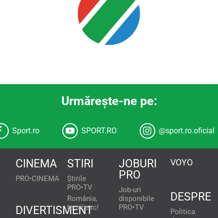
Urmăreşte-ne pe:
Sport.ro
SPORT.RO
@sport.ro.oficial
CINEMA
STIRI
JOBURI
VOYO
PRO
PRO•CINEMA
Știrile
PRO•TV
Job-uri
DESPRE
România,
disponibile
te iubesc!
PRO•TV
DIVERTISMENT
Politica