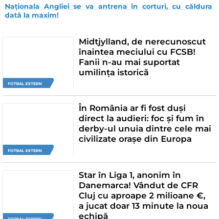
Naționala Angliei se va antrena în corturi, cu căldura 
dată la maxim!
Midtjylland, de nerecunoscut
înaintea meciului cu FCSB!
Fanii n-au mai suportat
umilința istorică
FOTBAL EXTERN
În România ar fi fost duși
direct la audieri: foc și fum în
derby-ul unuia dintre cele mai
civilizate orașe din Europa
FOTBAL EXTERN
Star în Liga 1, anonim în
Danemarca! Vândut de CFR
Cluj cu aproape 2 milioane €,
a jucat doar 13 minute la noua
echipă