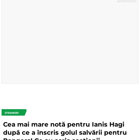
STRANIERI
Cea mai mare notă pentru Ianis Hagi
după ce a înscris golul salvării pentru