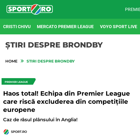
PREMI
CRISTI CHIVU
MERCATO PREMIER LEAGUE
VOYO SPORT LIVE
ȘTIRI DESPRE BRONDBY
HOME
STIRI DESPRE BRONDBY
PREMIER LEAGUE
Haos total! Echipa din Premier League
care riscă excluderea din competițiile
europene
Caz de râsul plânsului în Anglia!
SPORT.RO