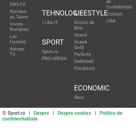
de
PRO•TV
Confidențialita
Românii
TEHNOLOGIE
LIFESTYLE
Contact
au Talent
CNA
I Like IT
Doctor de
Vocea
Bine
României
Acasă
Las
SPORT
Fierbinți
Acasă
Gold
Apropo
Sport.ro
TV
Perfecte
PRO•ARENA
DeBărbați
Foodstory
ECONOMIC
iBani
© Sport.ro |
Despre
|
Despre cookies
|
Politica de
confidentialitate
Don’t miss out on our news and