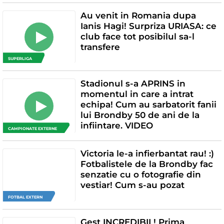
Au venit in Romania dupa
Ianis Hagi! Surpriza URIASA: ce
club face tot posibilul sa-l
transfere
SUPERLIGA
Stadionul s-a APRINS in
momentul in care a intrat
echipa! Cum au sarbatorit fanii
lui Brondby 50 de ani de la
infiintare. VIDEO
CAMPIONATE EXTERNE
Victoria le-a infierbantat rau! :)
Fotbalistele de la Brondby fac
senzatie cu o fotografie din
vestiar! Cum s-au pozat
FOTBAL EXTERN
Gest INCREDIBIL! Prima