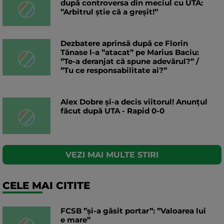
după controversa din meciul cu UTA:
”Arbitrul știe că a greșit!”
Dezbatere aprinsă după ce Florin
Tănase l-a ”atacat” pe Marius Baciu:
”Te-a deranjat că spune adevărul?” /
”Tu ce responsabilitate ai?”
Alex Dobre și-a decis viitorul! Anunțul
făcut după UTA - Rapid 0-0
VEZI MAI MULTE STIRI
CELE MAI CITITE
FCSB ”și-a găsit portar”: ”Valoarea lui
e mare”