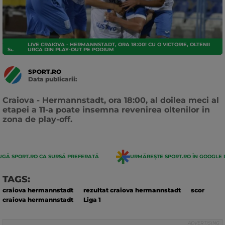
LIVE CRAIOVA - HERMANNSTADT, ORA 18:00! CU O VICTORIE, OLTENII
SUPERLIGA
URCA DIN PLAY-OUT PE PODIUM
SPORT.RO
Data publicarii:
Data
actualizarii:
Craiova - Hermannstadt, ora 18:00, al doilea meci al
etapei a 11-a poate insemna revenirea oltenilor in
zona de play-off.
GĂ SPORT.RO CA SURSĂ PREFERATĂ
URMĂREȘTE SPORT.RO ÎN GOOGLE 
TAGS:
craiova hermannstadt
rezultat craiova hermannstadt
scor
craiova hermannstadt
Liga 1