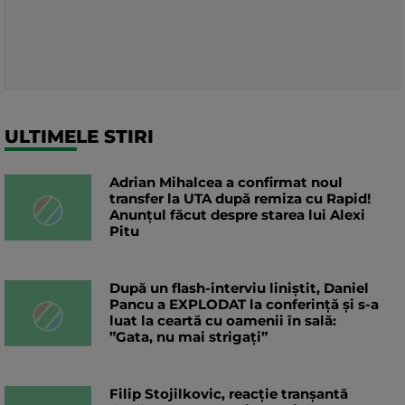
ULTIMELE STIRI
Adrian Mihalcea a confirmat noul
transfer la UTA după remiza cu Rapid!
Anunțul făcut despre starea lui Alexi
Pitu
După un flash-interviu liniștit, Daniel
Pancu a EXPLODAT la conferință și s-a
luat la ceartă cu oamenii în sală:
”Gata, nu mai strigați”
Filip Stojilkovic, reacție tranșantă