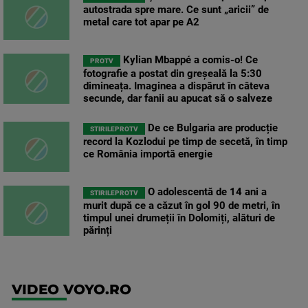
autostrada spre mare. Ce sunt „aricii” de
metal care tot apar pe A2
Kylian Mbappé a comis-o! Ce
PROTV
fotografie a postat din greșeală la 5:30
dimineața. Imaginea a dispărut în câteva
secunde, dar fanii au apucat să o salveze
De ce Bulgaria are producție
STIRILEPROTV
record la Kozlodui pe timp de secetă, în timp
ce România importă energie
O adolescentă de 14 ani a
STIRILEPROTV
murit după ce a căzut în gol 90 de metri, în
timpul unei drumeții în Dolomiți, alături de
părinți
VIDEO VOYO.RO