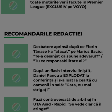
toate mutările verii făcute în Premier
League (EXCLUSIV pe VOYO)
RECOMANDARILE REDACTIEI
Dezbatere aprinsă după ce Florin
Tănase l-a ”atacat” pe Marius Baciu:
”Te-a deranjat că spune adevărul?” /
”Tu ce responsabilitate ai?”
După un flash-interviu liniștit,
Daniel Pancu a EXPLODAT la
conferință și s-a luat la ceartă cu
oamenii în sală: ”Gata, nu mai
strigați”
Fază controversată de arbitraj în
UTA Arad - Rapid: ”Se vede clar că îl
atinge!”