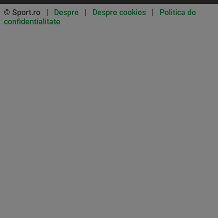
© Sport.ro |
Despre
|
Despre cookies
|
Politica de
confidentialitate
Don’t miss out on our news and
updates! Enable push
notifications
SUBSCRIBE
NOT NOW
UNSUBSCRIBE