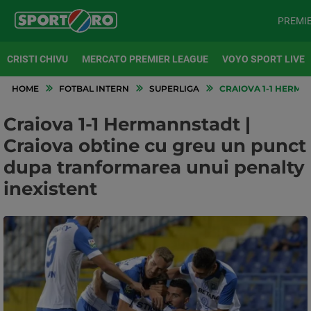
PREMI
CRISTI CHIVU
MERCATO PREMIER LEAGUE
VOYO SPORT LIVE
HOME
FOTBAL INTERN
SUPERLIGA
CRAIOVA 1-1 HERMA
Craiova 1-1 Hermannstadt |
Craiova obtine cu greu un punct
dupa tranformarea unui penalty
inexistent