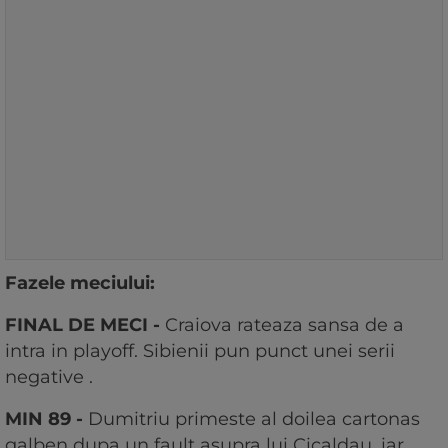
Fazele meciului:
FINAL DE MECI -
Craiova rateaza sansa de a
intra in playoff. Sibienii pun punct unei serii
negative .
MIN 89 -
Dumitriu primeste al doilea cartonas
galben dupa un fault asupra lui Cicaldau, iar