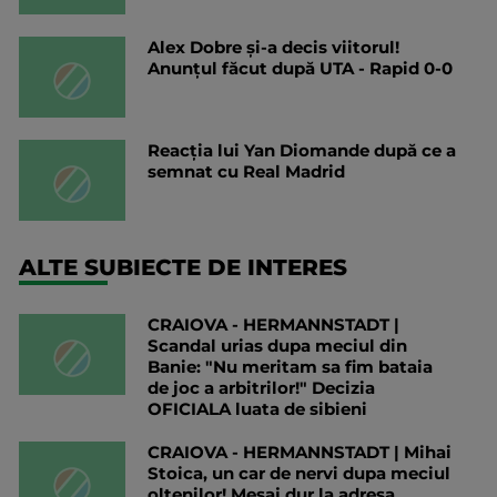
Alex Dobre și-a decis viitorul!
Anunțul făcut după UTA - Rapid 0-0
Reacția lui Yan Diomande după ce a
semnat cu Real Madrid
ALTE SUBIECTE DE INTERES
CRAIOVA - HERMANNSTADT |
Scandal urias dupa meciul din
Banie: "Nu meritam sa fim bataia
de joc a arbitrilor!" Decizia
OFICIALA luata de sibieni
CRAIOVA - HERMANNSTADT | Mihai
Stoica, un car de nervi dupa meciul
oltenilor! Mesaj dur la adresa