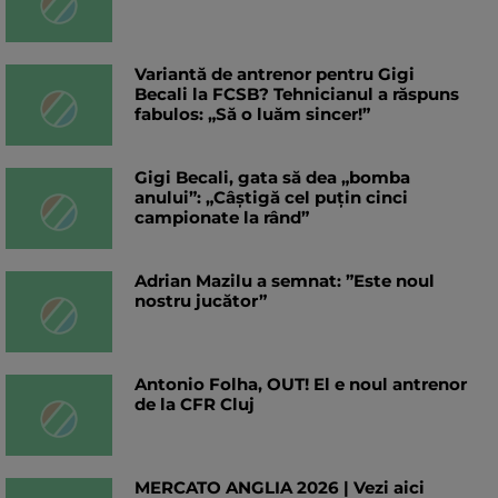
Variantă de antrenor pentru Gigi
Becali la FCSB? Tehnicianul a răspuns
fabulos: „Să o luăm sincer!”
Gigi Becali, gata să dea „bomba
anului”: „Câștigă cel puțin cinci
campionate la rând”
Adrian Mazilu a semnat: ”Este noul
nostru jucător”
Antonio Folha, OUT! El e noul antrenor
de la CFR Cluj
MERCATO ANGLIA 2026 | Vezi aici