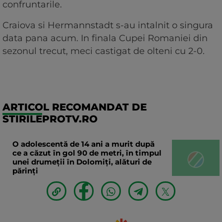
confruntarile.
Craiova si Hermannstadt s-au intalnit o singura
data pana acum. In finala Cupei Romaniei din
sezonul trecut, meci castigat de olteni cu 2-0.
ARTICOL RECOMANDAT DE
STIRILEPROTV.RO
O adolescentă de 14 ani a murit după
ce a căzut în gol 90 de metri, în timpul
unei drumeții în Dolomiți, alături de
părinți