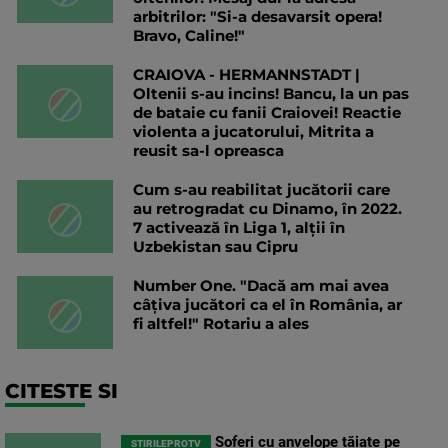
arbitrilor: "Si-a desavarsit opera!
Bravo, Caline!"
CRAIOVA - HERMANNSTADT |
Oltenii s-au incins! Bancu, la un pas
de bataie cu fanii Craiovei! Reactie
violenta a jucatorului, Mitrita a
reusit sa-l opreasca
Cum s-au reabilitat jucătorii care
au retrogradat cu Dinamo, în 2022.
7 activează în Liga 1, alții în
Uzbekistan sau Cipru
Number One. "Dacă am mai avea
câțiva jucători ca el în România, ar
fi altfel!" Rotariu a ales
CITESTE SI
Șoferi cu anvelope tăiate pe
STIRILEPROTV