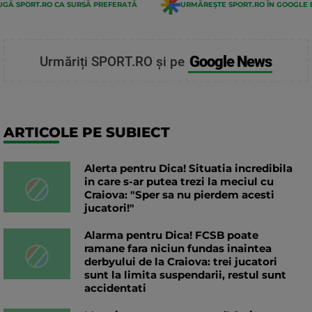
GĂ SPORT.RO CA SURSĂ PREFERATĂ
URMĂREȘTE SPORT.RO ÎN GOOGLE 
Google News
Urmăriți SPORT.RO și pe
ARTICOLE PE SUBIECT
Alerta pentru Dica! Situatia incredibila
in care s-ar putea trezi la meciul cu
Craiova: "Sper sa nu pierdem acesti
jucatori!"
Alarma pentru Dica! FCSB poate
ramane fara niciun fundas inaintea
derbyului de la Craiova: trei jucatori
sunt la limita suspendarii, restul sunt
accidentati