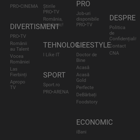
PRO
PRO•CINEMA
Știrile
PRO•TV
Job-uri
DESPRE
România,
disponibile
te iubesc!
PRO•TV
DIVERTISMENT
Politica
de
PRO•TV
Confidențialita
Românii
TEHNOLOGIE
LIFESTYLE
Contact
au Talent
CNA
I Like IT
Doctor de
Vocea
Bine
României
Acasă
Las
SPORT
Fierbinți
Acasă
Gold
Apropo
Sport.ro
TV
Perfecte
PRO•ARENA
DeBărbați
Foodstory
ECONOMIC
iBani