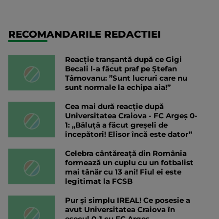
RECOMANDARILE REDACTIEI
Reacție tranșantă după ce Gigi
Becali l-a făcut praf pe Ștefan
Târnovanu: ”Sunt lucruri care nu
sunt normale la echipa aia!”
Cea mai dură reacție după
Universitatea Craiova - FC Argeș 0-
1: „Băluță a făcut greșeli de
începători! Elisor încă este dator”
Celebra cântăreață din România
formează un cuplu cu un fotbalist
mai tânăr cu 13 ani! Fiul ei este
legitimat la FCSB
Pur și simplu IREAL! Ce posesie a
avut Universitatea Craiova în
eșecul 0-1 cu FC Argeș