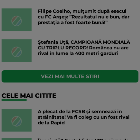
Filipe Coelho, mulțumit după eșecul
cu FC Argeș: ”Rezultatul nu e bun, dar
prestația a fost foarte bună!”
Ștefania Uță, CAMPIOANĂ MONDIALĂ
CU TRIPLU RECORD! Românca nu are
rival în lume la 400 metri garduri
VEZI MAI MULTE STIRI
CELE MAI CITITE
A plecat de la FCSB și semnează în
străinătate! Va fi coleg cu un fost rival
de la Rapid