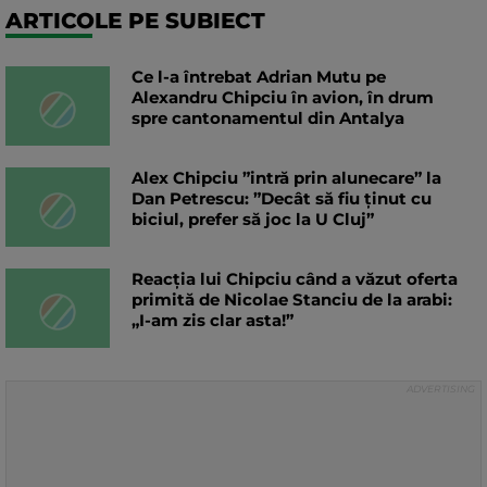
ARTICOLE PE SUBIECT
Ce l-a întrebat Adrian Mutu pe
Alexandru Chipciu în avion, în drum
spre cantonamentul din Antalya
Alex Chipciu ”intră prin alunecare” la
Dan Petrescu: ”Decât să fiu ținut cu
biciul, prefer să joc la U Cluj”
Reacția lui Chipciu când a văzut oferta
primită de Nicolae Stanciu de la arabi:
„I-am zis clar asta!”