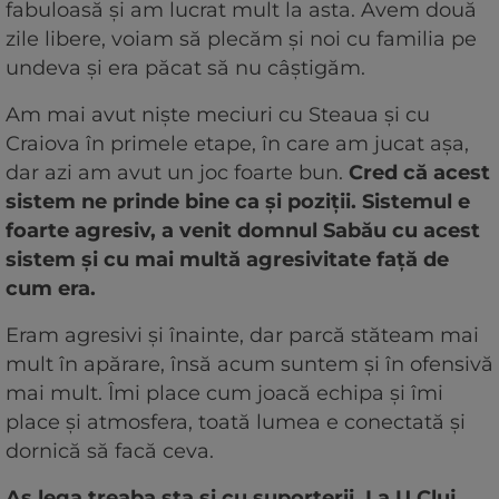
fabuloasă și am lucrat mult la asta. Avem două
zile libere, voiam să plecăm și noi cu familia pe
undeva și era păcat să nu câștigăm.
Am mai avut niște meciuri cu Steaua și cu
Craiova în primele etape, în care am jucat așa,
dar azi am avut un joc foarte bun.
Cred că acest
sistem ne prinde bine ca și poziții. Sistemul e
foarte agresiv, a venit domnul Sabău cu acest
sistem și cu mai multă agresivitate față de
cum era.
Eram agresivi și înainte, dar parcă stăteam mai
mult în apărare, însă acum suntem și în ofensivă
mai mult. Îmi place cum joacă echipa și îmi
place și atmosfera, toată lumea e conectată și
dornică să facă ceva.
Aș lega treaba sta și cu suporterii. La U Cluj,