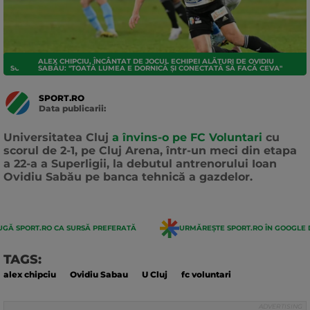
ALEX CHIPCIU, ÎNCÂNTAT DE JOCUL ECHIPEI ALĂTURI DE OVIDIU
SUPERLIGA
SABĂU: "TOATĂ LUMEA E DORNICĂ ȘI CONECTATĂ SĂ FACĂ CEVA"
SPORT.RO
Data publicarii:
Data
actualizarii:
Universitatea Cluj
a învins-o pe FC Voluntari
cu
scorul de 2-1, pe Cluj Arena, într-un meci din etapa
a 22-a a Superligii, la debutul antrenorului Ioan
Ovidiu Sabău pe banca tehnică a gazdelor.
GĂ SPORT.RO CA SURSĂ PREFERATĂ
URMĂREȘTE SPORT.RO ÎN GOOGLE 
TAGS:
alex chipciu
Ovidiu Sabau
U Cluj
fc voluntari