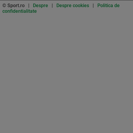
© Sport.ro |
Despre
|
Despre cookies
|
Politica de
confidentialitate
Don’t miss out on our news and
updates! Enable push
notifications
SUBSCRIBE
NOT NOW
UNSUBSCRIBE