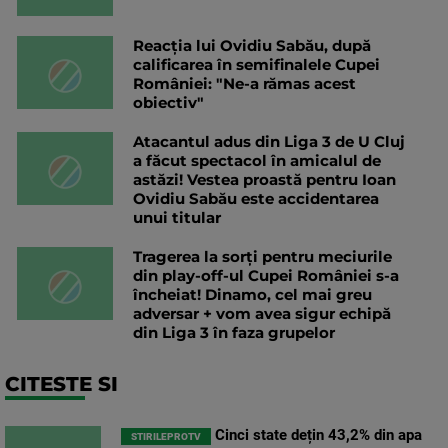
Reacția lui Ovidiu Sabău, după
calificarea în semifinalele Cupei
României: "Ne-a rămas acest
obiectiv"
Atacantul adus din Liga 3 de U Cluj
a făcut spectacol în amicalul de
astăzi! Vestea proastă pentru Ioan
Ovidiu Sabău este accidentarea
unui titular
Tragerea la sorți pentru meciurile
din play-off-ul Cupei României s-a
încheiat! Dinamo, cel mai greu
adversar + vom avea sigur echipă
din Liga 3 în faza grupelor
CITESTE SI
Cinci state dețin 43,2% din apa
STIRILEPROTV