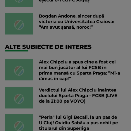
Bogdan Andone, sincer după
victoria cu Universitatea Craiova:
”Am avut șansă, noroc!”
ALTE SUBIECTE DE INTERES
Alex Chipciu a spus cine a fost cel
mai bun jucător al lui FCSB în
prima manșă cu Sparta Praga: ”Mi-a
rămas în cap!”
Verdictul lui Alex Chipciu înaintea
duelului Sparta Praga - FCSB (LIVE
de la 21:00 pe VOYO)
"Perla" lui Gigi Becali, la un pas de
U Cluj! Ovidiu Sabău a pus ochii pe
titularul din Superliga