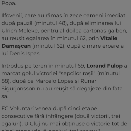
Popa.
Ilfovenii, care au rămas în zece oameni imediat
după pauză (minutul 48), după eliminarea lui
Ulrich Meleke, pentru al doilea cartonaş galben,
au reuşit egalarea în minutul 62, prin
Vitalie
Damaşcan
(minutul 62), după o mare eroare a
lui Denis Ispas.
Introdus pe teren în minutul 69,
Lorand Fulop
a
marcat golul victoriei "şepcilor roşii" (minutul
88), după ce Marcelo Lopes şi Runar
Sigurjonsson nu au reuşit să degajeze din faţa
sa.
FC Voluntari venea după cinci etape
consecutive fără înfrângere (două victorii, trei
egaluri). U Cluj nu mai obţinuse o victorie tot de