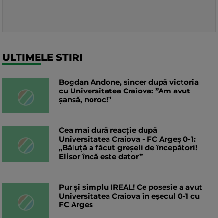
ULTIMELE STIRI
Bogdan Andone, sincer după victoria
cu Universitatea Craiova: ”Am avut
șansă, noroc!”
Cea mai dură reacție după
Universitatea Craiova - FC Argeș 0-1:
„Băluță a făcut greșeli de începători!
Elisor încă este dator”
Pur și simplu IREAL! Ce posesie a avut
Universitatea Craiova în eșecul 0-1 cu
FC Argeș