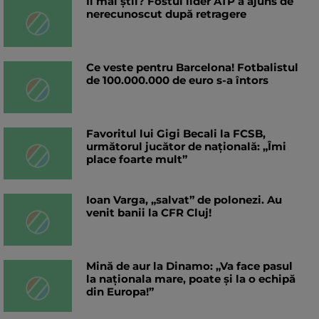
Îl mai știi? Fostul lider ATP a ajuns de
nerecunoscut după retragere
Ce veste pentru Barcelona! Fotbalistul
de 100.000.000 de euro s-a întors
Favoritul lui Gigi Becali la FCSB,
următorul jucător de națională: „Îmi
place foarte mult”
Ioan Varga, „salvat” de polonezi. Au
venit banii la CFR Cluj!
Mină de aur la Dinamo: „Va face pasul
la naționala mare, poate și la o echipă
din Europa!”