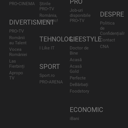
PRO
PRO•CINEMA
Știrile
PRO•TV
Job-uri
DESPRE
România,
disponibile
te iubesc!
PRO•TV
DIVERTISMENT
Politica
de
PRO•TV
Confidențialita
Românii
TEHNOLOGIE
LIFESTYLE
Contact
au Talent
CNA
I Like IT
Doctor de
Vocea
Bine
României
Acasă
Las
SPORT
Fierbinți
Acasă
Gold
Apropo
Sport.ro
TV
Perfecte
PRO•ARENA
DeBărbați
Foodstory
ECONOMIC
iBani