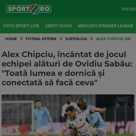
PREMI
VOYO SPORT LIVE
CRISTI CHIVU
MERCATO PREMIER LEAGUE
HOME
FOTBAL INTERN
SUPERLIGA
ALEX CHIPCIU, ÎNCÂ
Alex Chipciu, încântat de jocul
echipei alături de Ovidiu Sabău:
"Toată lumea e dornică și
conectată să facă ceva"