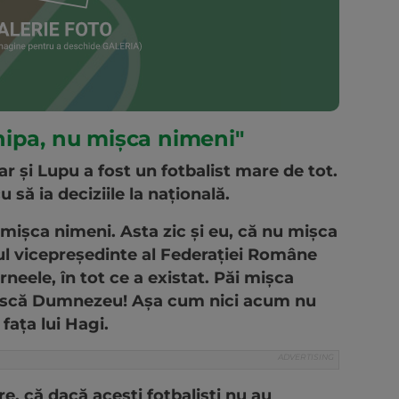
hipa, nu mișca nimeni"
ar și Lupu a fost un fotbalist mare de tot.
să ia deciziile la națională.
mișca nimeni. Asta zic și eu, că nu mișca
l vicepreședinte al Federației Române
rneele, în tot ce a existat. Păi mișca
rească Dumnezeu! Așa cum nici acum nu
fața lui Hagi.
re, că dacă acești fotbaliști nu au