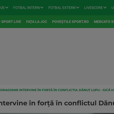
GUE
FOTBAL INTERN
FOTBAL EXTERN
LIVESCORE
U
 SPORT LIVE
FAȚA LA JOC
POVEȘTILE SPORT.RO
MERCATO S
DRAGOMIR INTERVINE ÎN FORȚĂ ÎN CONFLICTUL DĂNUȚ LUPU - GICĂ H
ervine în forță în conflictul Dăn