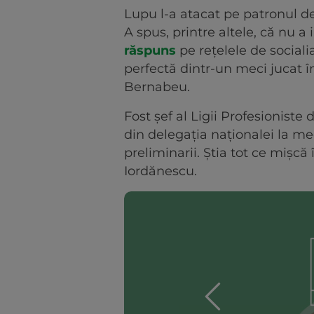
Lupu l-a atacat pe patronul de
A spus, printre altele, că nu a
răspuns
pe rețelele de sociali
perfectă dintr-un meci jucat î
Bernabeu.
Fost șef al Ligii Profesioniste 
din delegația naționalei la mec
preliminarii. Știa tot ce mișcă 
Iordănescu.