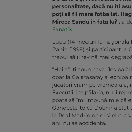
personalitate, dacă nu îți asu
poți să fii mare fotbalist. Ha
Mircea Sandu în fața lui”,
a de
Fanatik.
Lupu (14 meciuri la naționala
Rapid (1999) și participant la
trebui să îi revină mai degrab
"Hai să-ți spun ceva. Jos pălări
doar la Galatasaray și echipa 
jucători eram pe vremea aia, 
Execuții, jos pălăria, nu îi re
poate să îmi impună mie că e 'R
Gândește-te că Dobrin a stat t
la Real Madrid de el și el n-a 
ani, nu se accidenta.