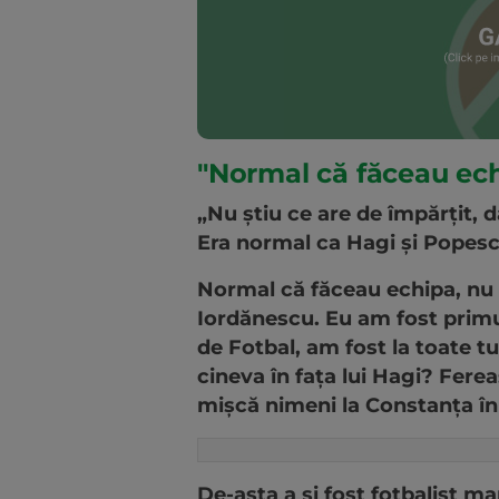
"Normal că făceau ec
„Nu știu ce are de împărțit, d
Era normal ca Hagi și Popescu 
Normal că făceau echipa, nu 
Iordănescu. Eu am fost primu
de Fotbal, am fost la toate tu
cineva în fața lui Hagi? Fe
mișcă nimeni la Constanța în 
De-asta a și fost fotbalist ma