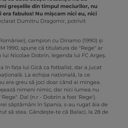
mi greșelile din timpul meciurilor, nu
gi era fabulos! Nu mișcam nici eu, nici
clarat Dumitru Dragomir, potrivit
 României), campion cu Dinamo (1990) și
 CM 1990, spune că titulatura de "Rege" ar
ă lui Nicolae Dobrin, legenda lui FC Argeș.
a în fața lui Gică ca fotbalist, dar a jucat
națională. La echipa națională, la ce
nu era greu să joci doar când ai mingea.
proșează nimeni nimic, dar nici lumea nu
ege". Da! (n.r - Dobrin a fost 'Rege').
rei săptămâni în Spania, s-au rugat ăia de
vrut să stea. Gândește-te că Balaci, la 28 de