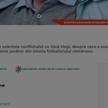
DUMITRU DRAGOMIR INTERVINE ÎN
 scânteia conflictului cu Gică Hagi, despre care a sus
ros jucător din istoria fotbalistului românesc.
ERATĂ
URMĂREȘTE SPORT.RO ÎN GOOGLE DISCOVER
agi
nimeni"