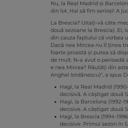
Nu, la Real Madrid și Barcelona
din lot. Hai să fim serioși! A j
La Brescia? Uitați-vă câte meciu
două sezoane la Brescia). El,
din cauza faptului că vorbea u
Dacă nea Mircea nu îl ținea tre
foarte proastă și putea să disp
de mult. N-a avut o perioadă 
e nea Mircea? Răutăți din aste
Anghel Iordănescu)", a spus D
Hagi, la Real Madrid (1990-
decisivă. A câștigat două 
Hagi, la Barcelona (1992-199
decisive. A câștigat două 
Hagi, la Brescia (1994-1996
decisive. Primul sezon în S