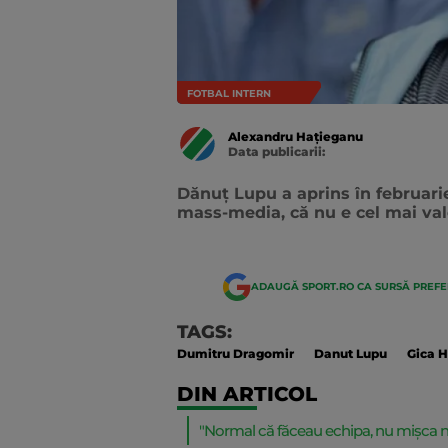
FOTBAL INTERN
Alexandru Hațieganu
Data publicarii:
Data
actualizarii:
Dănuț Lupu a aprins în februarie
mass-media, că nu e cel mai valo
ADAUGĂ SPORT.RO CA SURSĂ PREF
TAGS:
Dumitru Dragomir
Danut Lupu
Gica H
DIN ARTICOL
"Normal că făceau echipa, nu mișca 