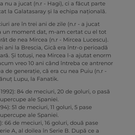
 nu a jucat (n.r - Hagi), ci a făcut parte
ucat la Galatasaray și la echipa națională.
ri are în trei ani de zile (n.r - a jucat
 la un moment dat, m-am certat cu el tot
rât de nea Mircea (n.r - Mircea Lucescu).
i ani la Brescia, Gică era într-o perioadă
ară. Și totuși, nea Mircea l-a ajutat enorm
acum vreo 10 ani când întreba ce antrenor
a de generație, că era cu nea Puiu (n.r -
ănuț Lupu, la Fanatik.
1992): 84 de meciuri, 20 de goluri, o pasă
Supercupe ale Spaniei.
4): 51 de meciuri, 11 goluri, 5 pase
Supercupe ale Spaniei.
): 66 de meciuri, 16 goluri, două pase
erie A, al doilea în Serie B. După ce a