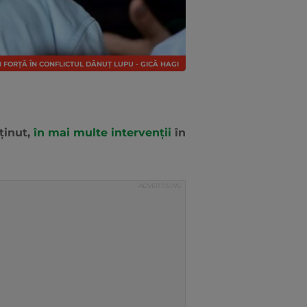
 FORȚĂ ÎN CONFLICTUL DĂNUȚ LUPU - GICĂ HAGI
ținut,
în mai multe intervenții
în