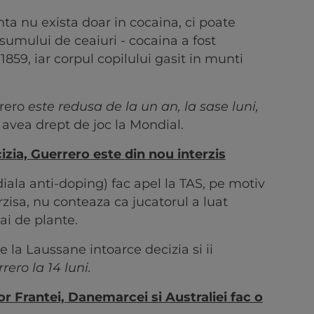
ta nu exista doar in cocaina, ci poate
sumului de ceaiuri - cocaina a fost
859, iar corpul copilului gasit in munti
rero
este redusa de la un an, la sase luni,
avea drept de joc la Mondial.
izia, Guerrero este din nou interzis
la anti-doping) fac apel la TAS, pe motiv
zisa, nu conteaza ca jucatorul a luat
ai de plante.
e la Laussane intoarce decizia si ii
ero la 14 luni.
or Frantei, Danemarcei si Australiei fac o