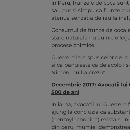
In Peru, frunzele de coca sunt 
sau pur si simpu ca frunze cr
atenua senzatia de rau la inal
Consumul de frunze de coca est
stare naturala nu au nicio leg
procese chimice.
Guerrero le-a spus celor de la
si ca banuieste ca de acolo i s
Nimeni nu l-a crezut.
Decembrie 2017: Avocatii lui
500 de ani
In iarna, avocatii lui Guerrero
ajung la concluzia ca substant
(benzoylechonina) exista si i
din parul mumiei demonstrea