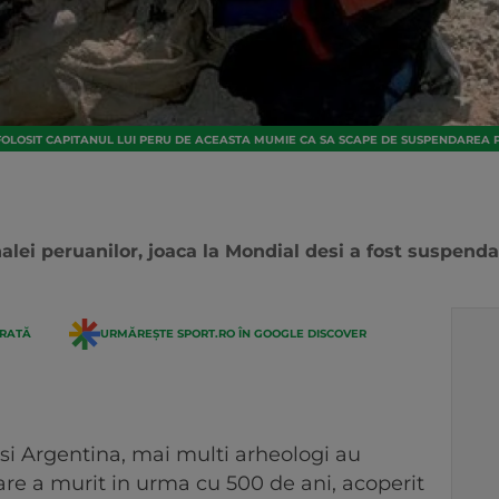
FOLOSIT CAPITANUL LUI PERU DE ACEASTA MUMIE CA SA SCAPE DE SUSPENDAREA 
nalei peruanilor, joaca la Mondial desi a fost suspen
ERATĂ
URMĂREȘTE SPORT.RO ÎN GOOGLE DISCOVER
e si Argentina, mai multi arheologi au
are a murit in urma cu 500 de ani, acoperit