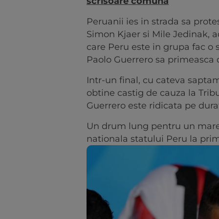
scrisoare comuna
Peruanii ies in strada sa prote
Simon Kjaer si Mile Jedinak, ad
care Peru este in grupa fac o
Paolo Guerrero sa primeasca d
Intr-un final, cu cateva saptam
obtine castig de cauza la Trib
Guerrero este ridicata pe dur
Un drum lung pentru un mare 
nationala statului Peru la pri