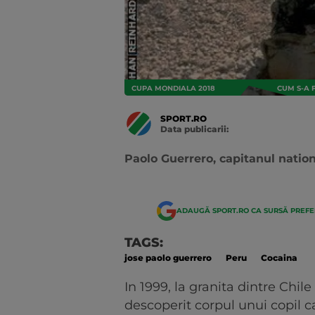
CUPA MONDIALA 2018
CUM S-A 
SPORT.RO
Data publicarii:
Data
actualizarii:
Paolo Guerrero, capitanul natio
ADAUGĂ SPORT.RO CA SURSĂ PREF
TAGS:
jose paolo guerrero
Peru
Cocaina
In 1999, la granita dintre Chil
descoperit corpul unui copil c