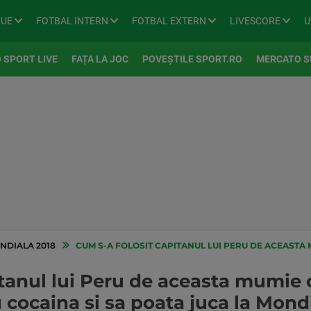
GUE
FOTBAL INTERN
FOTBAL EXTERN
LIVESCORE
U
 SPORT LIVE
FAȚA LA JOC
POVEȘTILE SPORT.RO
MERCATO S
NDIALA 2018
CUM S-A FOLOSIT CAPITANUL LUI PERU DE ACEASTA MUMIE CA SA SCAPE DE SUS
itanul lui Peru de aceasta mumie 
cocaina si sa poata juca la Mond