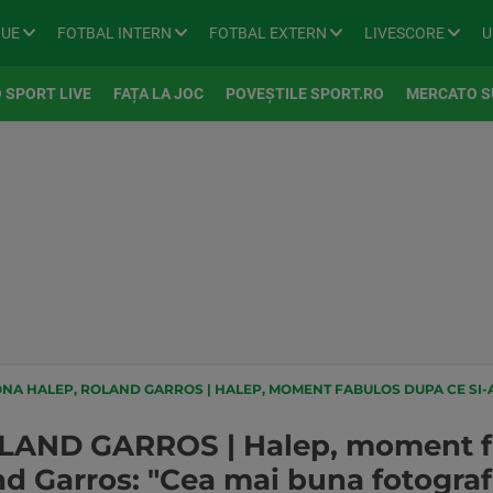
GUE
FOTBAL INTERN
FOTBAL EXTERN
LIVESCORE
U
 SPORT LIVE
FAȚA LA JOC
POVEȘTILE SPORT.RO
MERCATO S
 HALEP, ROLAND GARROS | HALEP, MOMENT FABULOS DUPA CE SI-A AFLAT TRASEUL LA ROL
AND GARROS | Halep, moment fab
and Garros: "Cea mai buna fotograf