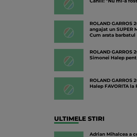
Cahill: "Nu mi-a fos
ROLAND GARROS 201
angajat un SUPER M
Cum arata barbatul
ROLAND GARROS 2019
Simonei Halep pentr
ROLAND GARROS 2019
Halep FAVORITA la R
ULTIMELE STIRI
Adrian Mihalcea a co