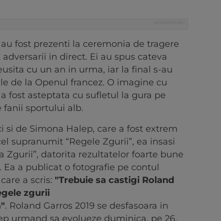
au fost prezenti la ceremonia de tragere
at adversarii in direct. Ei au spus cateva
sita cu un an in urma, iar la final s-au
ele de la Openul francez. O imagine cu
 fost asteptata cu sufletul la gura pe
 fanii sportului alb.
 ci si de Simona Halep, care a fost extrem
cel supranumit “Regele Zgurii”, ea insasi
Zgurii”, datorita rezultatelor foarte bune
 Ea a publicat o fotografie pe contul
 care a scris:
"Trebuie sa castigi Roland
egele zgurii
"
. Roland Garros 2019 se desfasoara in
lep urmand sa evolueze duminica, pe 26,