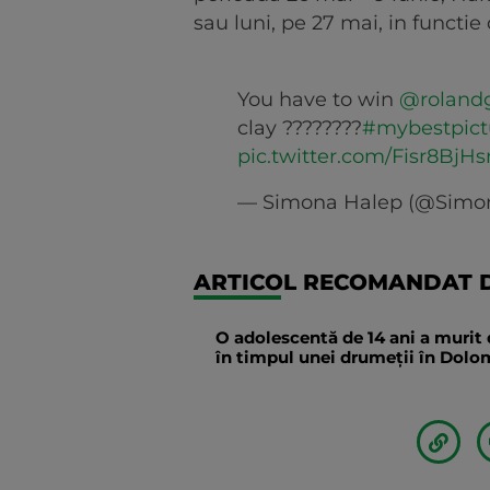
sau luni, pe 27 mai, in functie 
You have to win
@rolandg
clay ????????
#mybestpict
pic.twitter.com/Fisr8BjH
— Simona Halep (@Simo
ARTICOL RECOMANDAT D
O adolescentă de 14 ani a murit 
în timpul unei drumeții în Dolomi