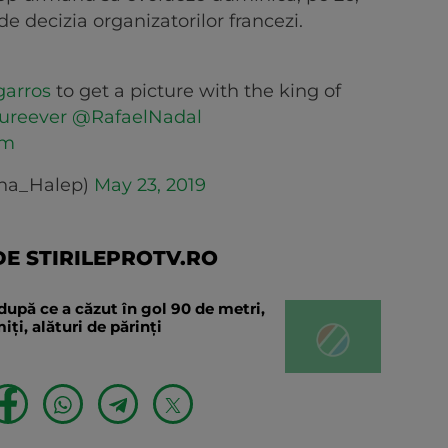
de decizia organizatorilor francezi.
arros
to get a picture with the king of
ureever
@RafaelNadal
sm
na_Halep)
May 23, 2019
E STIRILEPROTV.RO
după ce a căzut în gol 90 de metri,
ți, alături de părinți