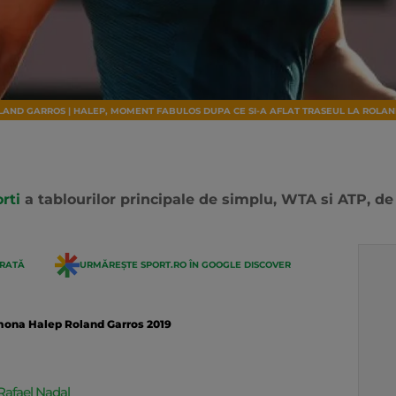
LAND GARROS | HALEP, MOMENT FABULOS DUPA CE SI-A AFLAT TRASEUL LA ROLAN
rti
a tablourilor principale de simplu, WTA si ATP, de
ERATĂ
URMĂREȘTE SPORT.RO ÎN GOOGLE DISCOVER
mona Halep Roland Garros 2019
 Rafael Nadal