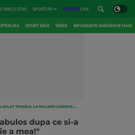
SPORTURI
LIVE
LTIMELE STIRI
UPERLIGA
SPORT EROI
VIDEO
INFOGRAFIE GHEORGHE HAGI
AND GARROS: "CEA MAI BUNA FOTOGRAFIE A MEA!"
ulos dupa ce si-a
ie a mea!"