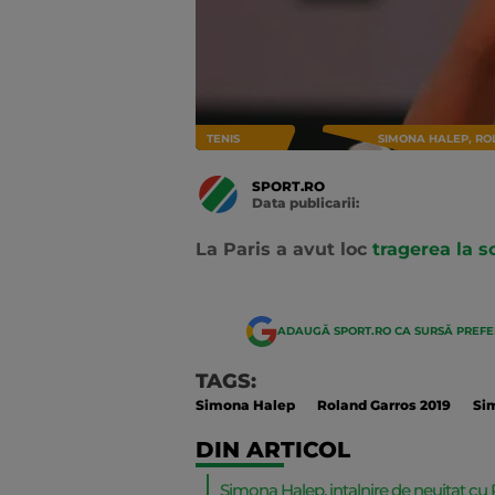
TENIS
SIMONA HALEP, RO
SPORT.RO
Data publicarii:
Data
actualizarii:
La Paris a avut loc
tragerea la so
ADAUGĂ SPORT.RO CA SURSĂ PREF
TAGS:
Simona Halep
Roland Garros 2019
Si
DIN ARTICOL
Simona Halep, intalnire de neuitat cu