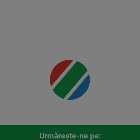
Holloway
2
Mai multe
detalii
00:00
Urmăreşte-ne pe: