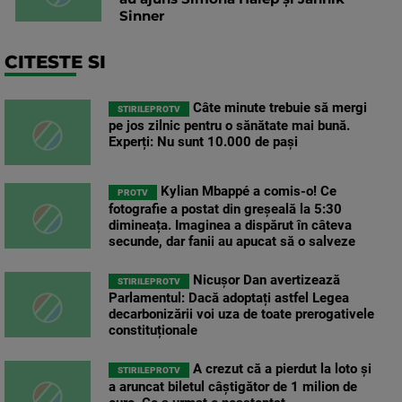
Sinner
CITESTE SI
Câte minute trebuie să mergi
STIRILEPROTV
pe jos zilnic pentru o sănătate mai bună.
Experți: Nu sunt 10.000 de pași
Kylian Mbappé a comis-o! Ce
PROTV
fotografie a postat din greșeală la 5:30
dimineața. Imaginea a dispărut în câteva
secunde, dar fanii au apucat să o salveze
Nicușor Dan avertizează
STIRILEPROTV
Parlamentul: Dacă adoptați astfel Legea
decarbonizării voi uza de toate prerogativele
constituționale
A crezut că a pierdut la loto și
STIRILEPROTV
a aruncat biletul câștigător de 1 milion de