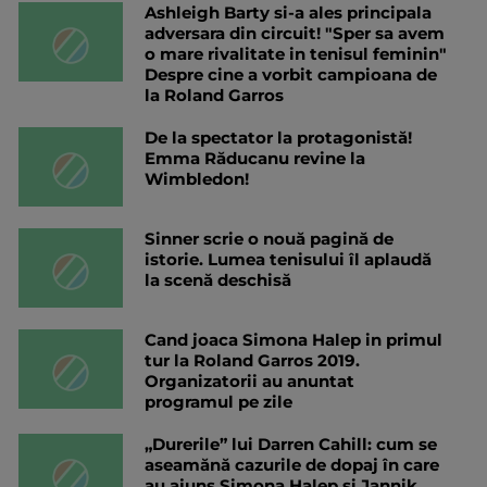
Ashleigh Barty si-a ales principala
adversara din circuit! "Sper sa avem
o mare rivalitate in tenisul feminin"
Despre cine a vorbit campioana de
la Roland Garros
De la spectator la protagonistă!
Emma Răducanu revine la
Wimbledon!
Sinner scrie o nouă pagină de
istorie. Lumea tenisului îl aplaudă
la scenă deschisă
Cand joaca Simona Halep in primul
tur la Roland Garros 2019.
Organizatorii au anuntat
programul pe zile
„Durerile” lui Darren Cahill: cum se
aseamănă cazurile de dopaj în care
au ajuns Simona Halep și Jannik