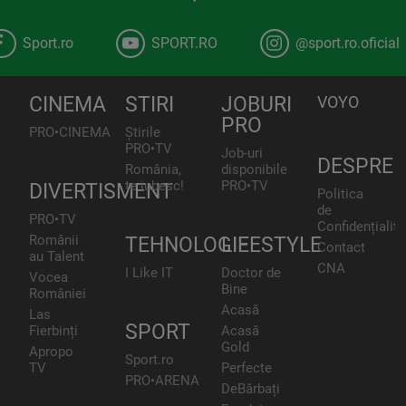
Sport.ro
SPORT.RO
@sport.ro.oficial
CINEMA
STIRI
JOBURI
VOYO
PRO
PRO•CINEMA
Știrile
PRO•TV
Job-uri
DESPRE
România,
disponibile
te iubesc!
PRO•TV
DIVERTISMENT
Politica
de
PRO•TV
Confidențialita
Românii
TEHNOLOGIE
LIFESTYLE
Contact
au Talent
CNA
I Like IT
Doctor de
Vocea
Bine
României
Acasă
Las
SPORT
Fierbinți
Acasă
Gold
Apropo
Sport.ro
TV
Perfecte
PRO•ARENA
DeBărbați