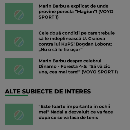
Marin Barbu a explicat de unde
provine porecla ”Magiun”! (VOYO
SPORT 1)
Cele două condiții pe care trebuie
să le îndeplinească U. Craiova
contra lui KuPS! Bogdan Lobonț:
„Nu o să le fie ușor”
Marin Barbu despre celebrul
Dinamo - Foresta 4-5: ”Să vă zic
una, cea mai tare!” (VOYO SPORT 1)
ALTE SUBIECTE DE INTERES
"Este foarte importanta in ochii
mei" Nadal a dezvaluit ce va face
dupa ce se va lasa de tenis