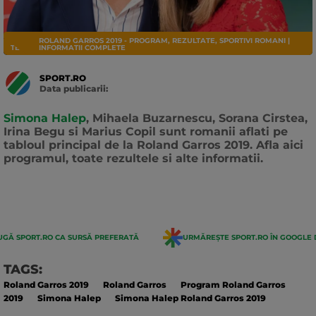
ROLAND GARROS 2019 - PROGRAM, REZULTATE, SPORTIVI ROMANI |
TENIS
INFORMATII COMPLETE
SPORT.RO
Data publicarii:
Data
actualizarii:
Simona Halep
, Mihaela Buzarnescu, Sorana Cirstea,
Irina Begu si Marius Copil sunt romanii aflati pe
tabloul principal de la Roland Garros 2019. Afla aici
programul, toate rezultele si alte informatii.
GĂ SPORT.RO CA SURSĂ PREFERATĂ
URMĂREȘTE SPORT.RO ÎN GOOGLE 
TAGS:
Roland Garros 2019
Roland Garros
Program Roland Garros
2019
Simona Halep
Simona Halep Roland Garros 2019