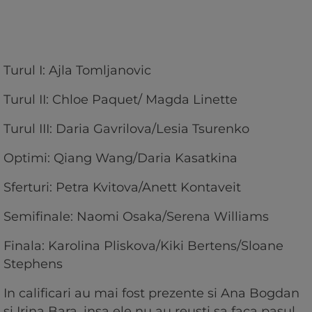
Turul I: Ajla Tomljanovic
Turul II: Chloe Paquet/ Magda Linette
Turul III: Daria Gavrilova/Lesia Tsurenko
Optimi: Qiang Wang/Daria Kasatkina
Sferturi: Petra Kvitova/Anett Kontaveit
Semifinale: Naomi Osaka/Serena Williams
Finala: Karolina Pliskova/Kiki Bertens/Sloane
Stephens
In calificari au mai fost prezente si Ana Bogdan
si Irina Bara, insa ele nu au reusti sa faca pasul