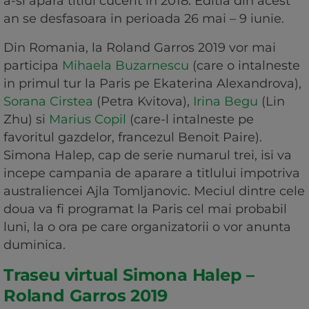
a-si apara titlul cucerit in 2018. Editia din acest
an se desfasoara in perioada 26 mai – 9 iunie.
Din Romania, la Roland Garros 2019 vor mai
participa
Mihaela Buzarnescu
(care o intalneste
in primul tur la Paris pe Ekaterina Alexandrova),
Sorana Cirstea
(Petra Kvitova),
Irina Begu
(Lin
Zhu) si
Marius Copil
(care-l intalneste pe
favoritul gazdelor, francezul Benoit Paire).
Simona Halep, cap de serie numarul trei, isi va
incepe campania de aparare a titlului impotriva
australiencei Ajla Tomljanovic. Meciul dintre cele
doua va fi programat la Paris cel mai probabil
luni, la o ora pe care organizatorii o vor anunta
duminica.
Traseu virtual Simona Halep –
Roland Garros 2019