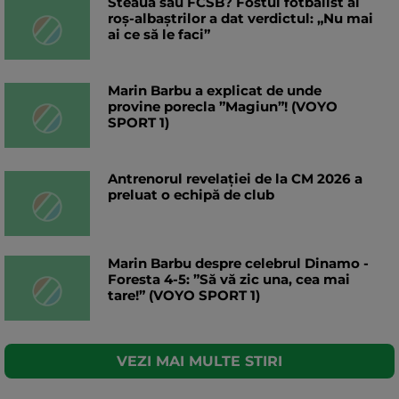
Steaua sau FCSB? Fostul fotbalist al
roș-albaștrilor a dat verdictul: „Nu mai
ai ce să le faci”
Marin Barbu a explicat de unde
provine porecla ”Magiun”! (VOYO
SPORT 1)
Antrenorul revelației de la CM 2026 a
preluat o echipă de club
Marin Barbu despre celebrul Dinamo -
Foresta 4-5: ”Să vă zic una, cea mai
tare!” (VOYO SPORT 1)
VEZI MAI MULTE STIRI