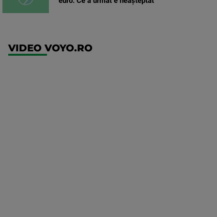
euro. Ce a urmat e neașteptat
VIDEO VOYO.RO
UFC
(EN)
UFC
Fight
Night:
Medic vs
Rodriguez
Mai multe