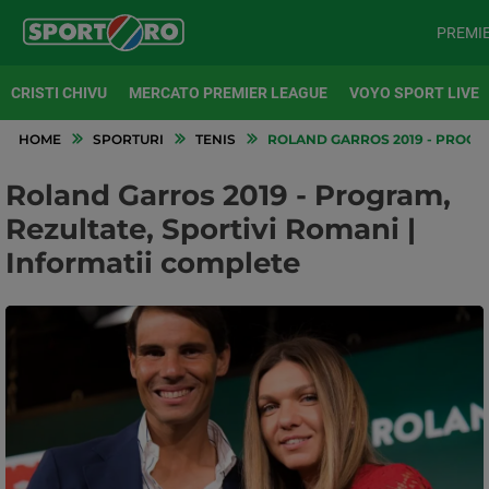
PREMI
CRISTI CHIVU
MERCATO PREMIER LEAGUE
VOYO SPORT LIVE
HOME
SPORTURI
TENIS
ROLAND GARROS 2019 - PROGRA
Roland Garros 2019 - Program,
Rezultate, Sportivi Romani |
Informatii complete