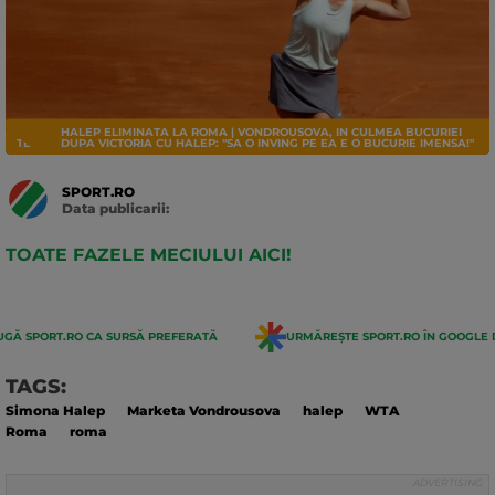
HALEP ELIMINATA LA ROMA | VONDROUSOVA, IN CULMEA BUCURIEI
TENIS
DUPA VICTORIA CU HALEP: "SA O INVING PE EA E O BUCURIE IMENSA!"
SPORT.RO
Data publicarii:
Data
actualizarii:
TOATE FAZELE MECIULUI AICI!
GĂ SPORT.RO CA SURSĂ PREFERATĂ
URMĂREȘTE SPORT.RO ÎN GOOGLE 
TAGS:
Simona Halep
Marketa Vondrousova
halep
WTA
Roma
roma