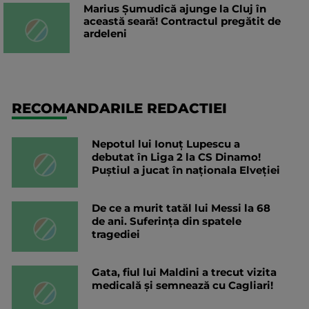
Marius Șumudică ajunge la Cluj în
această seară! Contractul pregătit de
ardeleni
RECOMANDARILE REDACTIEI
Nepotul lui Ionuț Lupescu a
debutat în Liga 2 la CS Dinamo!
Puștiul a jucat în naționala Elveției
De ce a murit tatăl lui Messi la 68
de ani. Suferința din spatele
tragediei
Gata, fiul lui Maldini a trecut vizita
medicală și semnează cu Cagliari!