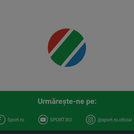
Jr.
Mai multe
detalii
00:00
Urmăreşte-ne pe:
Sport.ro
SPORT.RO
@sport.ro.oficial