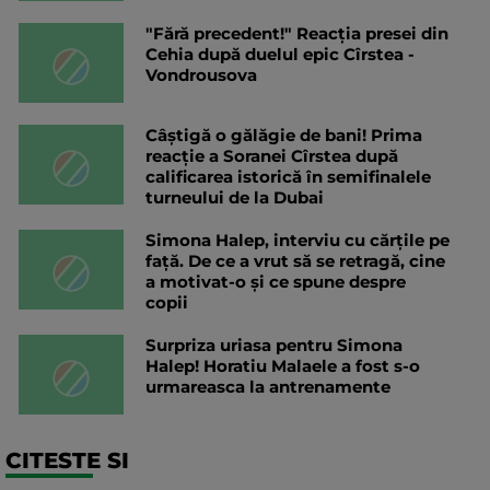
"Fără precedent!" Reacția presei din
Cehia după duelul epic Cîrstea -
Vondrousova
Câștigă o gălăgie de bani! Prima
reacție a Soranei Cîrstea după
calificarea istorică în semifinalele
turneului de la Dubai
Simona Halep, interviu cu cărțile pe
față. De ce a vrut să se retragă, cine
a motivat-o și ce spune despre
copii
Surpriza uriasa pentru Simona
Halep! Horatiu Malaele a fost s-o
urmareasca la antrenamente
CITESTE SI