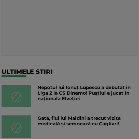
ULTIMELE STIRI
Nepotul lui Ionuț Lupescu a debutat în
Liga 2 la CS Dinamo! Puștiul a jucat în
naționala Elveției
Gata, fiul lui Maldini a trecut vizita
medicală și semnează cu Cagliari!