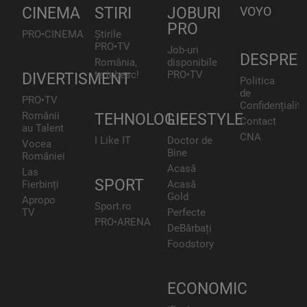
CINEMA
STIRI
JOBURI
VOYO
PRO
PRO•CINEMA
Știrile
PRO•TV
Job-uri
DESPRE
România,
disponibile
te iubesc!
PRO•TV
DIVERTISMENT
Politica
de
PRO•TV
Confidențialita
Românii
TEHNOLOGIE
LIFESTYLE
Contact
au Talent
CNA
I Like IT
Doctor de
Vocea
Bine
României
Acasă
Las
SPORT
Fierbinți
Acasă
Gold
Apropo
Sport.ro
TV
Perfecte
PRO•ARENA
DeBărbați
Foodstory
ECONOMIC