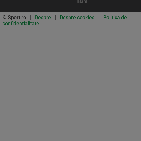
iBani
© Sport.ro |
Despre
|
Despre cookies
|
Politica de
confidentialitate
Don’t miss out on our news and
updates! Enable push
notifications
SUBSCRIBE
NOT NOW
UNSUBSCRIBE