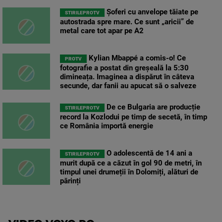
Șoferi cu anvelope tăiate pe
STIRILEPROTV
autostrada spre mare. Ce sunt „aricii” de
metal care tot apar pe A2
Kylian Mbappé a comis-o! Ce
PROTV
fotografie a postat din greșeală la 5:30
dimineața. Imaginea a dispărut în câteva
secunde, dar fanii au apucat să o salveze
De ce Bulgaria are producție
STIRILEPROTV
record la Kozlodui pe timp de secetă, în timp
ce România importă energie
O adolescentă de 14 ani a
STIRILEPROTV
murit după ce a căzut în gol 90 de metri, în
timpul unei drumeții în Dolomiți, alături de
părinți