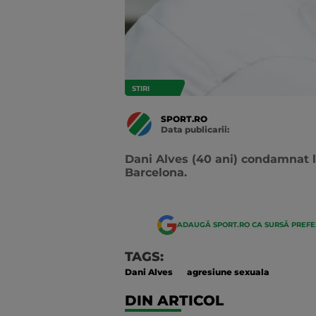
STIRI
SPORT.RO
Data publicarii:
Data
actualizarii:
Dani Alves (40 ani) condamnat l
Barcelona.
ADAUGĂ SPORT.RO CA SURSĂ PREF
TAGS:
Dani Alves
agresiune sexuala
DIN ARTICOL