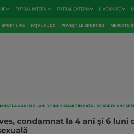
GUE
FOTBAL INTERN
FOTBAL EXTERN
LIVESCORE
U
 SPORT LIVE
FAȚA LA JOC
POVEȘTILE SPORT.RO
MERCATO S
NAT LA 4 ANI ȘI 6 LUNI DE ÎNCHISOARE ÎN CAZUL DE AGRESIUNE SE
es, condamnat la 4 ani și 6 luni 
 sexuală