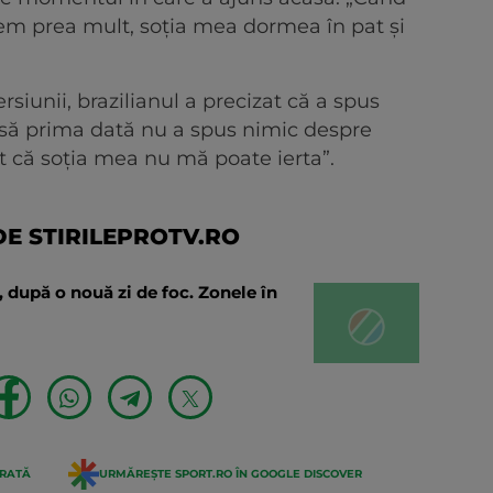
em prea mult, soția mea dormea în pat și
siunii, brazilianul a precizat că a spus
însă prima dată nu a spus nimic despre
t că soția mea nu mă poate ierta”.
E STIRILEPROTV.RO
nă, după o nouă zi de foc. Zonele în
ERATĂ
URMĂREȘTE SPORT.RO ÎN GOOGLE DISCOVER