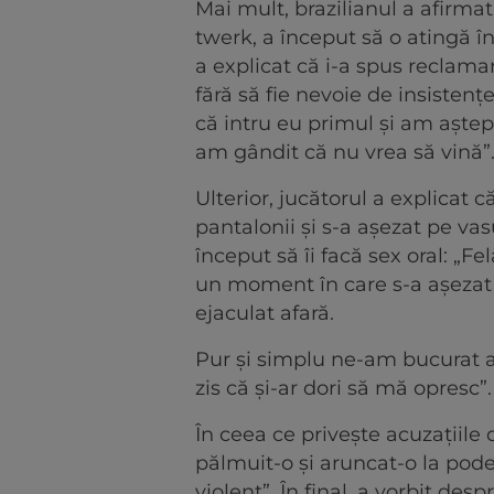
Mai mult, brazilianul a afirma
twerk, a început să o atingă în
a explicat că i-a spus reclama
fără să fie nevoie de insisten
că intru eu primul și am aște
am gândit că nu vrea să vină”
Ulterior, jucătorul a explicat că
pantalonii și s-a așezat pe vas
început să îi facă sex oral: „Fel
un moment în care s-a așezat
ejaculat afară.
Pur și simplu ne-am bucurat 
zis că și-ar dori să mă opresc”
În ceea ce privește acuzațiile 
pălmuit-o și aruncat-o la pod
violent”. În final, a vorbit d