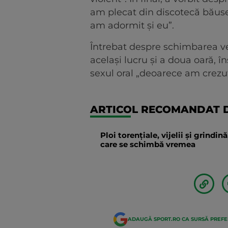
am plecat din discotecă băus
am adormit și eu”.
Întrebat despre schimbarea ver
același lucru și a doua oară, 
sexul oral „deoarece am crezu
ARTICOL RECOMANDAT D
Ploi torențiale, vijelii și grindi
care se schimbă vremea
ADAUGĂ SPORT.RO CA SURSĂ PREF