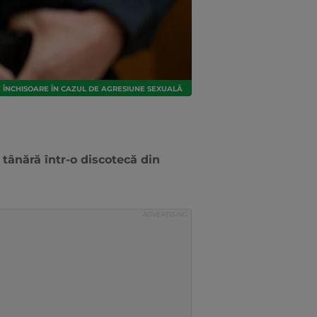
DE ÎNCHISOARE ÎN CAZUL DE AGRESIUNE SEXUALĂ
tânără într-o discotecă din