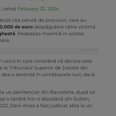
or_nahe)
February 22, 2024
ecât cea cerută de procurori, care au
0.000 de euro
despăgubire către victimă
egheată
. Pedeapsa maximă în aceste
oare.
n cazul în care consideră că decizia este
 la Tribunalul Superior de Justiție din
 dea o sentință în următoarele luni, dacă
la un penitenciar din Barcelona, după ce
al o tânără într-o discotecă din Sutton,
22, Dani Alves a fost judecat abia la un