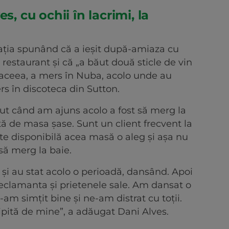
s, cu ochii în lacrimi, la
rația spunând că a ieșit după-amiaza cu
 restaurant și că „a băut două sticle de vin
aceea, a mers în Nuba, acolo unde au
ers în discoteca din Sutton.
cut când am ajuns acolo a fost să merg la
ită de masa șase. Sunt un client frecvent la
te disponibilă acea masă o aleg și așa nu
 să merg la baie.
și au stat acolo o perioadă, dansând. Apoi
, reclamanta și prietenele sale. Am dansat o
am simțit bine și ne-am distrat cu toții.
ipită de mine”, a adăugat Dani Alves.