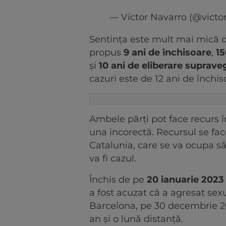
— Víctor Navarro (@vict
Sentința este mult mai mică d
propus
9 ani de închisoare
,
15
și
10 ani de eliberare suprav
cazuri este de 12 ani de închis
Ambele părți pot face recurs î
una incorectă. Recursul se face
Catalunia, care se va ocupa să
va fi cazul.
Închis de pe
20 ianuarie 2023
a fost acuzat că a agresat sexu
Barcelona, pe 30 decembrie 20
an și o lună distanță.