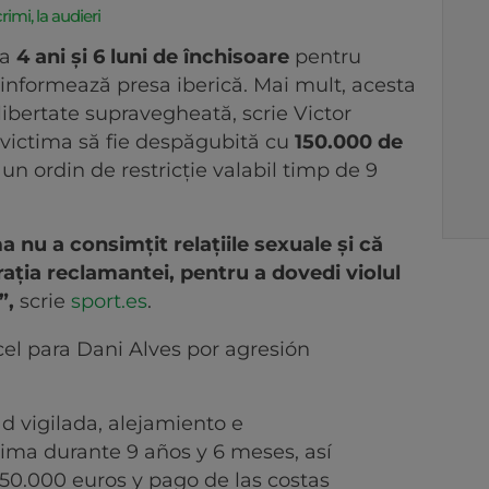
rimi, la audieri
la
4 ani și 6 luni de închisoare
pentru
nformează presa iberică. Mai mult, acesta
libertate supravegheată, scrie Victor
 victima să fie despăgubită cu
150.000 de
și un ordin de restricție valabil timp de 9
 nu a consimțit relațiile sexuale și că
rația reclamantei, pentru a dovedi violul
”,
scrie
sport.es
.
cel para Dani Alves por agresión
d vigilada, alejamiento e
ima durante 9 años y 6 meses, así
0.000 euros y pago de las costas