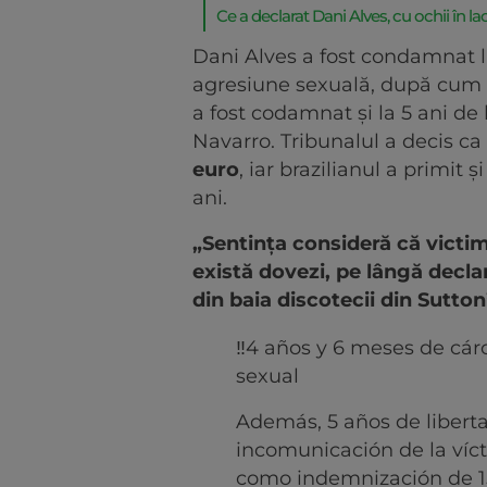
Ce a declarat Dani Alves, cu ochii în lac
Dani Alves a fost condamnat 
agresiune sexuală, după cum i
a fost codamnat și la 5 ani de 
Navarro. Tribunalul a decis ca
euro
, iar brazilianul a primit 
ani.
„Sentința consideră că victima
există dovezi, pe lângă decla
din baia discotecii din Sutton
‼️4 años y 6 meses de cár
sexual
Además, 5 años de liberta
incomunicación de la víct
como indemnización de 15