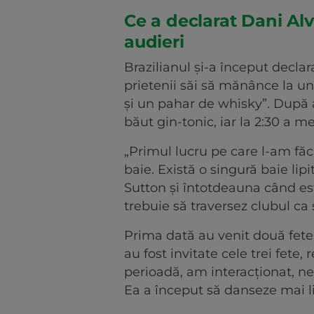
Ce a declarat Dani Alve
audieri
Brazilianul și-a început decla
prietenii săi să mănânce la un
și un pahar de whisky”. După 
băut gin-tonic, iar la 2:30 a m
„Primul lucru pe care l-am fă
baie. Există o singură baie lip
Sutton și întotdeauna când es
trebuie să traversez clubul ca
Prima dată au venit două fete 
au fost invitate cele trei fete
perioadă, am interacționat, ne-
Ea a început să danseze mai l