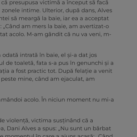
t că presupusa victimă a început să facă
 zonele intime. Ulterior, după dans, Alves
ntei să meargă la baie, iar ea a acceptat
țe: „Când am mers la baie, am avertizat-o
ptat acolo. M-am gândit că nu va veni, m-
.
 odată intrată în baie, el și-a dat jos
ul de toaletă, fata s-a pus în genunchi și a
ația a fost practic tot. După felație a venit
 peste mine, când am ejaculat, am
amândoi acolo. În niciun moment nu mi-a
.
de violență, victima susținând că a
ea, Dani Alves a spus: „Nu sunt un bărbat
espre momentul în care a ajuns acasă: „Când